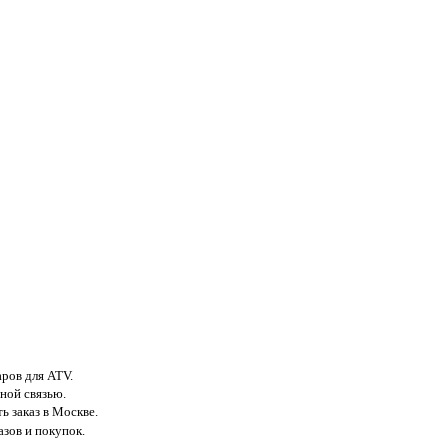
аров для ATV.
ной связью.
ь заказ в Москве.
азов и покупок.