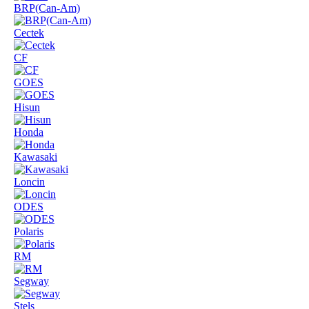
BRP(Can-Am)
Cectek
CF
GOES
Hisun
Honda
Kawasaki
Loncin
ODES
Polaris
RM
Segway
Stels