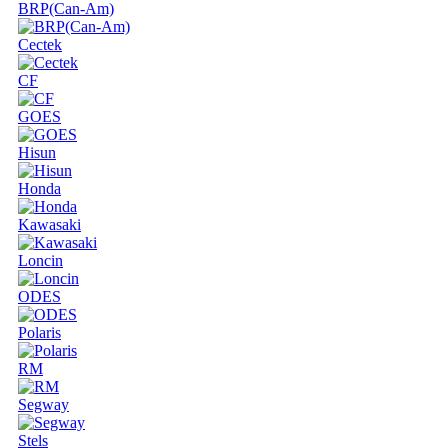
BRP(Can-Am)
Cectek
CF
GOES
Hisun
Honda
Kawasaki
Loncin
ODES
Polaris
RM
Segway
Stels