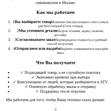
самовывозом в Москве.
Как мы работаем
1
Вы выбираете товар
Комплект быстросъемного снего отвала
для Stels Guepard (Стелс гепард)
2
Мы уточняем детали
Модель техники, задачу, наличие,
доставку.
3
Согласовываем заказ
Подтверждаем стоимость и удобный
способ получения.
4
Отправляем или выдаём
Надёжно упаковываем и передаём
заказ.
Что Вы получаете
✓
Подходящий товар, а не случайную покупку
✓
Экономию времени при выборе
✓
Консультацию от людей, которые разбираются в ATV
✓
Понятную обработку заказа и отправку
✓
Поддержку после покупки
Мы работаем для того, чтобы Ваша техника ехала дальше.
×