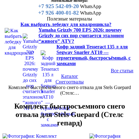
Мобильные номера:
+7 925 542-09-20
WhatsApp
+7 926 400-01-82
WhatsApp
Полезные материалы
Как выбрать лебедку для квадроцикла?
Yamaha Grizzly 700 EPS 2026: почему
Grizzly до сих пор считается эталоном
“живого” ATV?
Кофр задний Tesseract 135 л для
Segway Snarler AT10 —
герметичный, быстросъёмный, с
замками
Все статьи
Каталог
Снегоотвалы
Комплект быстросъемного снего отвала для Stels Guepard
(Стелс…
Комплект быстросъемного снего
отвала для Stels Guepard (Стелс
гепард)