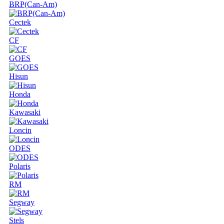
BRP(Can-Am)
Cectek
CF
GOES
Hisun
Honda
Kawasaki
Loncin
ODES
Polaris
RM
Segway
Stels