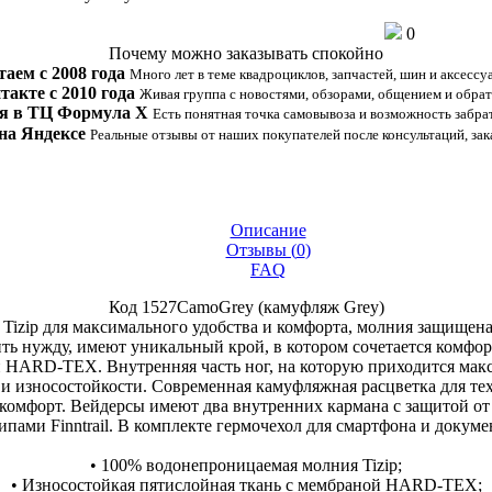
0
Почему можно заказывать спокойно
таем с 2008 года
Много лет в теме квадроциклов, запчастей, шин и аксессу
такте с 2010 года
Живая группа с новостями, обзорами, общением и обрат
я в ТЦ Формула Х
Есть понятная точка самовывоза и возможность забрат
на Яндексе
Реальные отзывы от наших покупателей после консультаций, зак
Описание
Отзывы (
0
)
FAQ
Код 1527CamoGrey (камуфляж Grey)
izip для максимального удобства и комфорта, молния защищен
ь нужду, имеют уникальный крой, в котором сочетается комфорт 
 HARD-TEX. Внутренняя часть ног, на которую приходится макс
 износостойкости. Современная камуфляжная расцветка для тех,
комфорт. Вейдерсы имеют два внутренних кармана с защитой от 
пами Finntrail. В комплекте гермочехол для смартфона и докумен
• 100% водонепроницаемая молния Tizip;
• Износостойкая пятислойная ткань с мембраной HARD-TEX;