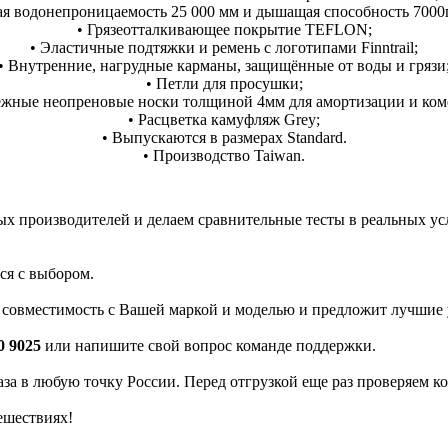
ая водонепроницаемость 25 000 мм и дышащая способность 7000г.
• Грязеотталкивающее покрытие TEFLON;
• Эластичные подтяжки и ремень с логотипами Finntrail;
• Внутренние, нагрудные карманы, защищённые от воды и грязи
• Петли для просушки;
ёжные неопреновые носки толщиной 4мм для амортизации и ком
• Расцветка камуфляж Grey;
• Выпускаются в размерах Standard.
• Производство Taiwan.
 производителей и делаем сравнительные тесты в реальных усло
ся с выбором.
а совместимость с Вашей маркой и моделью и предложит лучшие 
0 9025
или напишите свой вопрос команде поддержки.
каза в любую точку России. Перед отгрузкой еще раз проверяем к
ешествиях!