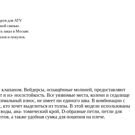
аров для ATV.
ной связью.
ь заказ в Москве.
азов и покупок.
а клапаном. Вейдерсы, оснащённые молнией, предоставляют
и из- носостойкость. Все уязвимые места, колени и седалище
имальный износ, не имеет ни единого шва. В комбинации с
 кто хочет выделиться из толпы. В этой модели использованы
воды, ана- томический крой, D-образные петли, петли для
тов, а также удобная сумка для ношения на плече.