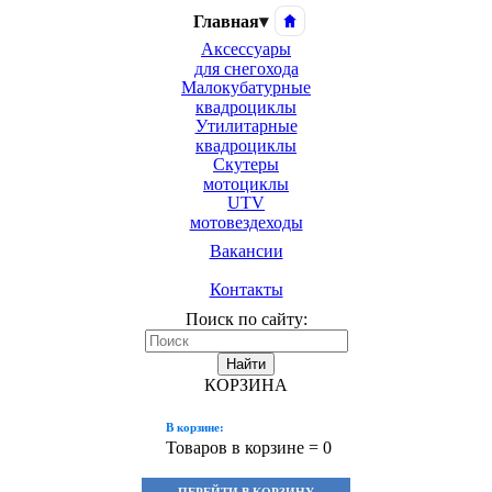
Главная
▾
Аксессуары
для снегохода
Малокубатурные
квадроциклы
Утилитарные
квадроциклы
Скутеры
мотоциклы
UTV
мотовездеходы
Вакансии
Контакты
Поиск по сайту:
Найти
КОРЗИНА
В корзине:
Товаров в корзине =
0
ПЕРЕЙТИ В КОРЗИНУ