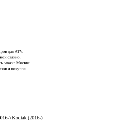
аров для ATV.
ной связью.
ь заказ в Москве.
азов и покупок.
16-) Kodiak (2016-)