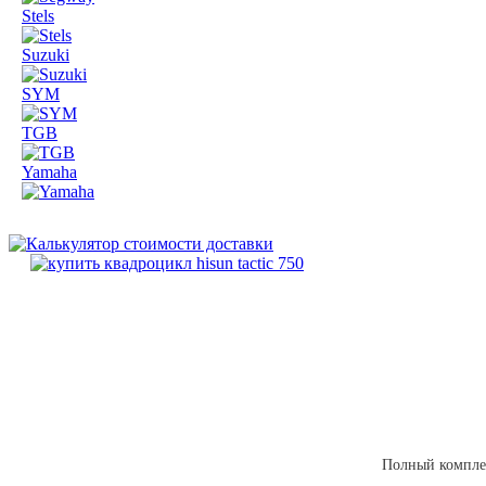
Stels
Suzuki
SYM
TGB
Yamaha
Полный комплек