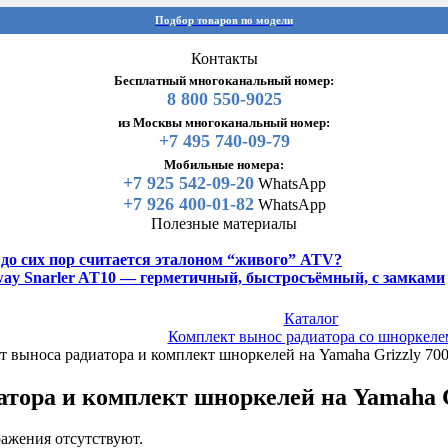
Подбор товаров по модели
Контакты
Бесплатный многоканальный номер:
8 800 550-9025
из Москвы многоканальный номер:
+7 495 740-09-79
Мобильные номера:
+7 925 542-09-20
WhatsApp
+7 926 400-01-82
WhatsApp
Полезные материалы
y до сих пор считается эталоном “живого” ATV?
gway Snarler AT10 — герметичный, быстросъёмный, с замками
Каталог
Комплект вынос радиатора со шноркеле
 выноса радиатора и комплект шноркелей на Yamaha Grizzly 700
ора и комплект шноркелей на Yamaha Griz
ажения отсутствуют.