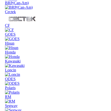
BRP(Can-Am)
Cectek
CF
GOES
Hisun
Honda
Kawasaki
Loncin
ODES
Polaris
RM
Segway