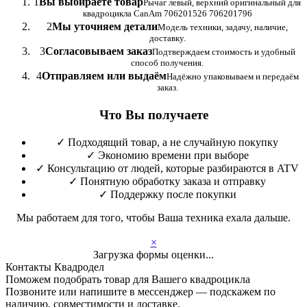
1
Вы выбираете товар
Рычаг левый, верхний оригинальный для
квадроцикла CanAm 706201526 706201796
2
Мы уточняем детали
Модель техники, задачу, наличие,
доставку.
3
Согласовываем заказ
Подтверждаем стоимость и удобный
способ получения.
4
Отправляем или выдаём
Надёжно упаковываем и передаём
заказ.
Что Вы получаете
✓
Подходящий товар, а не случайную покупку
✓
Экономию времени при выборе
✓
Консультацию от людей, которые разбираются в ATV
✓
Понятную обработку заказа и отправку
✓
Поддержку после покупки
Мы работаем для того, чтобы Ваша техника ехала дальше.
×
Загрузка формы оценки...
Контакты Квадродел
Поможем подобрать товар для Вашего квадроцикла
Позвоните или напишите в мессенджер — подскажем по
наличию, совместимости и доставке.