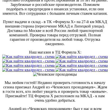
тщательно отобранная и протестированная за 10 лет на рынке.
Зарубежные и российские производители. Поможем
подобрать и предупредим о нюансах установки, если они
имеются. Все сотрудники с большим личным стажем катания.
Пункт выдачи и склад - в ТК «Формула X» на 27-й км МКАД
внешняя сторона (пересечение МКАД и Липецкой улицы).
Доставка по Москве и всей России любой транспортной
компанией. Проверка товара перед отгрузкой. Полная
гарантия от производителя на любой товар. Отгрузка
ежедневно.
Наш магазин в ТЦ Формула Х:
Мы любим гостей! Недавно проверить готовность к началу
сезона приезжал Андрей из «Чеховских проходимцев». Ждем
в гости всех, кто любит увидеть и проверить товар «живьем».
Приезжайте! ТЦ Формула Х расположен на МКАД - к нам
очень удобно добраться.
Андрей из «Чеховских проходимцев» был у нас и всем