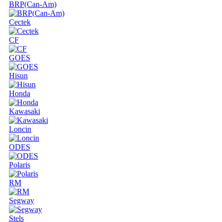
BRP(Can-Am)
Cectek
CF
GOES
Hisun
Honda
Kawasaki
Loncin
ODES
Polaris
RM
Segway
Stels