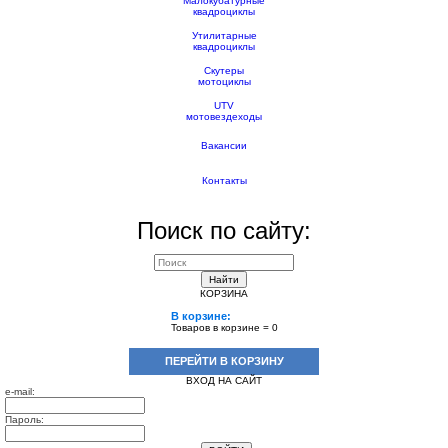
Малокубатурные
квадроциклы
Утилитарные
квадроциклы
Скутеры
мотоциклы
UTV
мотовездеходы
Вакансии
Контакты
Поиск по сайту:
Найти
КОРЗИНА
В корзине:
Товаров в корзине =
0
ПЕРЕЙТИ В КОРЗИНУ
ВХОД НА САЙТ
e-mail:
Пароль: