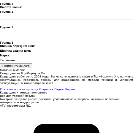
Группа 3
Высота шины:
Группа 1
Группа 2
Группа 3
Ширина передних шин:
Ширина задних шин:
Марка:
Тип шины:
Применить фильтр
Магазин в Москве
Квадродел — ТЦ «Формула Х»
Квадродел работает с 2008 года. Вы можете приехать к нам в ТЦ «Формула Х», получить
консультацию, подобрать товары для квадроцикла по модели техники и условиям
эксплуатации, а также забрать заказ.
Контакты и схема проезда
Открыть в Яндекс Картах
Квадродел • помощь покупателю
Всё для удобной покупки
Быстрые разделы: расчёт доставки, условия оплаты, вопросы, отзывы и полезные
материалы о квадроциклах.
ATV
аксессуары №1