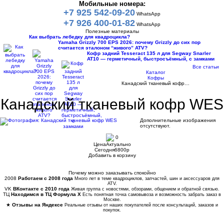
Мобильные номера:
+7 925 542-09-20
WhatsApp
+7 926 400-01-82
WhatsApp
Полезные материалы
Как выбрать лебедку для квадроцикла?
Yamaha Grizzly 700 EPS 2026: почему Grizzly до сих пор
считается эталоном “живого” ATV?
Кофр задний Tesseract 135 л для Segway Snarler
AT10 — герметичный, быстросъёмный, с замками
Все статьи
Каталог
Кофры
Канадский тканевый кофр…
Канадский тканевый кофр WES
Дополнительные изображения
отсутствуют.
0
Цена
Актуально
Сегодня
6800
p
Добавить в корзину
Купить в 1 клик
Почему можно заказывать спокойно
2008
Работаем с 2008 года
Много лет в теме квадроциклов, запчастей, шин и аксессуаров для
ATV.
VK
ВКонтакте с 2010 года
Живая группа с новостями, обзорами, общением и обратной связью.
ТЦ
Находимся в ТЦ Формула Х
Есть понятная точка самовывоза и возможность забрать заказ в
Москве.
★
Отзывы на Яндексе
Реальные отзывы от наших покупателей после консультаций, заказов и
покупок.