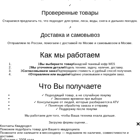
✓
Проверенные товары
Стараемся предлагать то, что подходит для грязи, леса, воды, снега и дальних поездок.
↗
Доставка и самовывоз
Отправляем по России, помогаем с доставкой по Москве и самовывозом в Москве.
Как мы работаем
1
Вы выбираете товар
Канадский тканевый кофр WES
2
Мы уточняем детали
Модель техники, задачу, наличие, доставку.
3
Согласовываем заказ
Подтверждаем стоимость и удобный способ получения.
4
Отправляем или выдаём
Надёжно упаковываем и передаём заказ.
Что Вы получаете
✓
Подходящий товар, а не случайную покупку
✓
Экономию времени при выборе
✓
Консультацию от людей, которые разбираются в ATV
✓
Понятную обработку заказа и отправку
✓
Поддержку после покупки
Мы работаем для того, чтобы Ваша техника ехала дальше.
×
Загрузка формы оценки...
Контакты Квадродел
Поможем подобрать товар для Вашего квадроцикла
Позвоните или напишите в мессенджер — подскажем по наличию, совместимости и
доставке.
Работаем с 2008 года