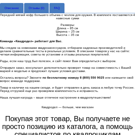
Описание
Отзывы (
0
)
FAQ
Передний мягкий кофр большего объема с чехлом для оружия. В комплекте поставляются 4
навесные сумки
Размеры:
Длина – 85 см
Ширина – 25 см
Высота – 35 см
Команда «Квадродел» работает для Вас.
Мы следим за новинками квадроаксессуаров, отбираем надежных производителей и
делаем сравнительные тесты в реальных условиях. В описании товаров у нас на сайте:
четкая информация, советы по установке и отзывы реальных покупателей.
Рады, если наш труд был полезен, и сайт помог Вам определиться с выбором.
Отправьте заказ, консультант дополнительно проверит товар на совместимость с Вашей
маркой и моделью и предложит лучшие условия доставки.
Остались вопросы? Звоните
по бесплатному номеру 8 (800) 550 9025
или напишите свой
вопрос команде поддержки.
Товар в наличии на нашем складе, и будет отправлен в день заказа в любую точку России.
Перед отгрузкой еще раз проверяем комплектность и исправность.
Наша лучшая награда – ваше отличное настроение в квадропутешествиях!
Квадродел — больше, чем магазин
Покупая этот товар, Вы получаете не
просто позицию из каталога, а помощь
специалистов по квадроциклам