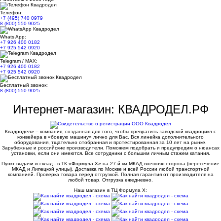
Телефон:
+7 (495) 740 0979
8 (800) 550 9025
Whats App:
+7 926 400 0182
+7 925 542 0920
Telegram / MAX:
+7 926 400 0182
+7 925 542 0920
Бесплатный звонок:
8 (800) 550 9025
Интернет-магазин: КВАДРОДЕЛ.РФ
Квадродел» – компания, созданная для того, чтобы превратить заводской квадроцикл с
конвейера в «боевую машину» лично для Вас. Вся линейка дополнительного
оборудования, тщательно отобранная и протестированная за 10 лет на рынке.
Зарубежные и российские производители. Поможем подобрать и предупредим о нюансах
установки, если они имеются. Все сотрудники с большим личным стажем катания.
Пункт выдачи и склад - в ТК «Формула X» на 27-й км МКАД внешняя сторона (пересечение
МКАД и Липецкой улицы). Доставка по Москве и всей России любой транспортной
компанией. Проверка товара перед отгрузкой. Полная гарантия от производителя на
любой товар. Отгрузка ежедневно.
Наш магазин в ТЦ Формула Х: