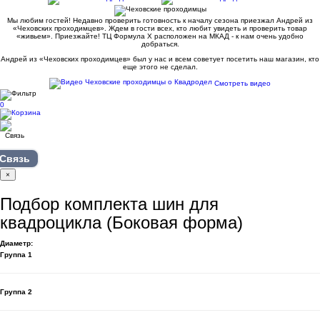
Мы любим гостей! Недавно проверить готовность к началу сезона приезжал Андрей из
«Чеховских проходимцев». Ждем в гости всех, кто любит увидеть и проверить товар
«живьем». Приезжайте! ТЦ Формула Х расположен на МКАД - к нам очень удобно
добраться.
Андрей из «Чеховских проходимцев» был у нас и всем советует посетить наш магазин, кто
еще этого не сделал.
Смотреть видео
0
Связь
×
Подбор комплекта шин для
квадроцикла (Боковая форма)
Диаметр:
Группа 1
Группа 2