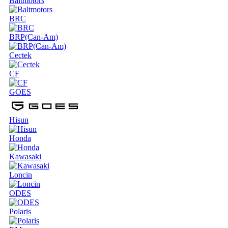
Baltmotors
BRC
BRP(Can-Am)
Cectek
CF
GOES
Hisun
Honda
Kawasaki
Loncin
ODES
Polaris