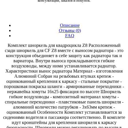
консультаций, заказов и покупок.
Описание
Отзывы (
0
)
FAQ
Комплект шноркель для квадроцикла Z8 Расположенный
сзади шноркель для CF Z8 вместе с выносом радиатора - это
конструкция объединяет в себе защиту как радиатора так и
вариатора. Внутри выноса прокладываются гибкие
воздуховоды, между ними устанавливается радиатор.
Характеристики вынос радиатора Материал - изготовления
Алюминий Собран на резьбовых втулках крепеж -
оцинкованный крепления к каркасу - стальные покрытие -
порошковая покраска шланги - армированные переходники -
нержавейка хомуты 16х25 фиксация по высоте Шноркель
гибкие воздуховоды - композитный матераиал хомуты -
спиральные переходники - плавстиковые панель шноркеля -
алюминий количество патрубков - 3х63мм крепеж -
оцинкованный Особенности Комплект устанавливается за
сидениями водителя и пассажира соответственно. В комплете
идут кронштейны для крепления шноркеля к каркасу
безопасности. Шноркели можно регулировать по высоте в