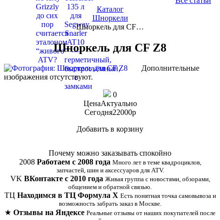
Все статьи
Каталог
Шноркели
Шноркель для CF…
Шноркель для CF Z8
Дополнительные
изображения отсутствуют.
0
Цена
Актуально
Сегодня
22000
p
Добавить в корзину
Купить в 1 клик
Почему можно заказывать спокойно
2008
Работаем с 2008 года
Много лет в теме квадроциклов,
запчастей, шин и аксессуаров для ATV.
VK
ВКонтакте с 2010 года
Живая группа с новостями, обзорами,
общением и обратной связью.
ТЦ
Находимся в ТЦ Формула Х
Есть понятная точка самовывоза и
возможность забрать заказ в Москве.
★
Отзывы на Яндексе
Реальные отзывы от наших покупателей после