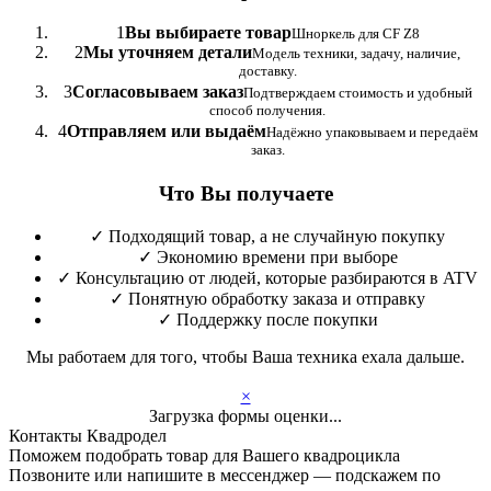
1
Вы выбираете товар
Шноркель для CF Z8
2
Мы уточняем детали
Модель техники, задачу, наличие,
доставку.
3
Согласовываем заказ
Подтверждаем стоимость и удобный
способ получения.
4
Отправляем или выдаём
Надёжно упаковываем и передаём
заказ.
Что Вы получаете
✓
Подходящий товар, а не случайную покупку
✓
Экономию времени при выборе
✓
Консультацию от людей, которые разбираются в ATV
✓
Понятную обработку заказа и отправку
✓
Поддержку после покупки
Мы работаем для того, чтобы Ваша техника ехала дальше.
×
Загрузка формы оценки...
Контакты Квадродел
Поможем подобрать товар для Вашего квадроцикла
Позвоните или напишите в мессенджер — подскажем по