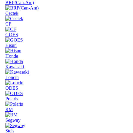
BRP(Can-Am)
Cectek
CF
GOES
Hisun
Honda
Kawasaki
Loncin
ODES
Polaris
RM
Segway
Stels