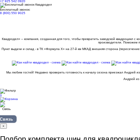
+7 925 542 0920
Бесплатный звонок:
8 (800) 550 9025
Квадродел» – компания, созданная для того, чтобы превратить заводской квадроцикл с 
производители. Поможем п
Пункт выдачи и склад - в ТК «Формула X» на 27-й км МКАД внешняя сторона (пересечение
Мы любим гостей! Недавно проверить готовность к началу сезона приезжал Андрей из
Андрей из 
0
Связь
×
Подбор комплекта шин для квадроцикл