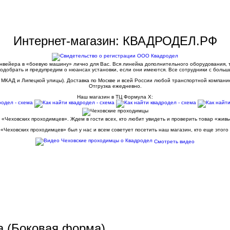
Интернет-магазин: КВАДРОДЕЛ.РФ
конвейера в «боевую машину» лично для Вас. Вся линейка дополнительного оборудования,
одобрать и предупредим о нюансах установки, если они имеются. Все сотрудники с больш
 МКАД и Липецкой улицы). Доставка по Москве и всей России любой транспортной компани
Отгрузка ежедневно.
Наш магазин в ТЦ Формула Х:
 «Чеховских проходимцев». Ждем в гости всех, кто любит увидеть и проверить товар «жив
«Чеховских проходимцев» был у нас и всем советует посетить наш магазин, кто еще этого
Смотреть видео
а (Боковая форма)