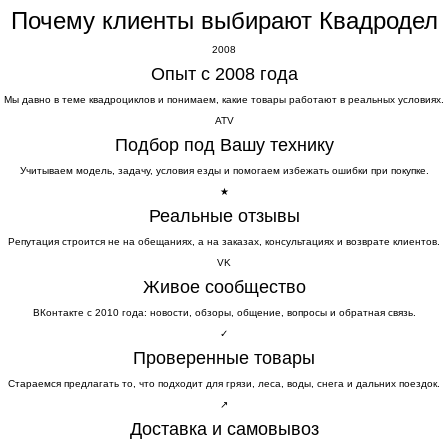
Почему клиенты выбирают Квадродел
2008
Опыт с 2008 года
Мы давно в теме квадроциклов и понимаем, какие товары работают в реальных условиях.
ATV
Подбор под Вашу технику
Учитываем модель, задачу, условия езды и помогаем избежать ошибки при покупке.
★
Реальные отзывы
Репутация строится не на обещаниях, а на заказах, консультациях и возврате клиентов.
VK
Живое сообщество
ВКонтакте с 2010 года: новости, обзоры, общение, вопросы и обратная связь.
✓
Проверенные товары
Стараемся предлагать то, что подходит для грязи, леса, воды, снега и дальних поездок.
↗
Доставка и самовывоз