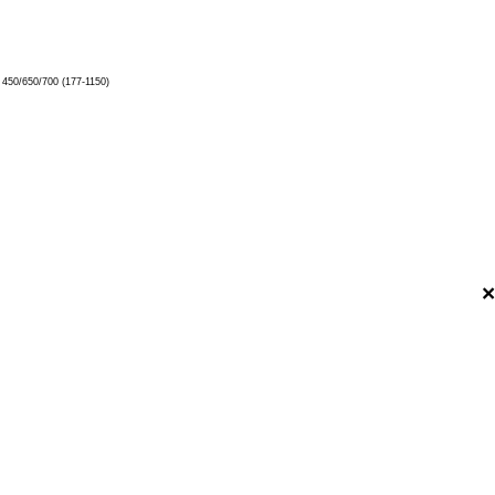
/650/700 (177-1150)
×