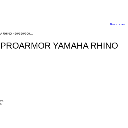
Все статьи
 RHINO 450/650/700…
Й PROARMOR YAMAHA RHINO
.
ве.
к.