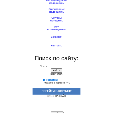
Малокубатурные
квадроциклы
Утилитарные
квадроциклы
Скутеры
мотоциклы
UTV
мотовездеходы
Вакансии
Контакты
Поиск по сайту:
Найти
КОРЗИНА
В корзине:
Товаров в корзине =
0
ПЕРЕЙТИ В КОРЗИНУ
ВХОД НА САЙТ