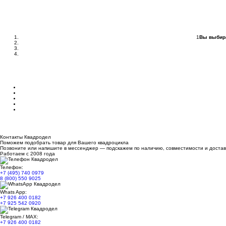
1
Вы выбир
Контакты Квадродел
Поможем подобрать товар для Вашего квадроцикла
Позвоните или напишите в мессенджер — подскажем по наличию, совместимости и достав
Работаем с 2008 года
Телефон:
+7 (495) 740 0979
8 (800) 550 9025
Whats App:
+7 926 400 0182
+7 925 542 0920
Telegram / MAX:
+7 926 400 0182