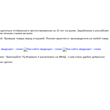
 тщательно отобранная и протестированная за 10 лет на рынке. Зарубежные и российские
им личным стажем катания.
ей. Проверка товара перед отгрузкой. Полная гарантия от производителя на любой товар.
ьем». Приезжайте! ТЦ Формула Х расположен на МКАД - к нам очень удобно добраться.
 не сделал.