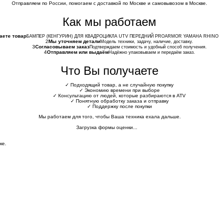
Отправляем по России, помогаем с доставкой по Москве и самовывозом в Москве.
Как мы работаем
аете товар
БАМПЕР (КЕНГУРИН) ДЛЯ КВАДРОЦИКЛА UTV ПЕРЕДНИЙ PROARMOR YAMAHA RHINO 450
2
Мы уточняем детали
Модель техники, задачу, наличие, доставку.
3
Согласовываем заказ
Подтверждаем стоимость и удобный способ получения.
4
Отправляем или выдаём
Надёжно упаковываем и передаём заказ.
Что Вы получаете
✓
Подходящий товар, а не случайную покупку
✓
Экономию времени при выборе
✓
Консультацию от людей, которые разбираются в ATV
✓
Понятную обработку заказа и отправку
✓
Поддержку после покупки
Мы работаем для того, чтобы Ваша техника ехала дальше.
Загрузка формы оценки...
ке.