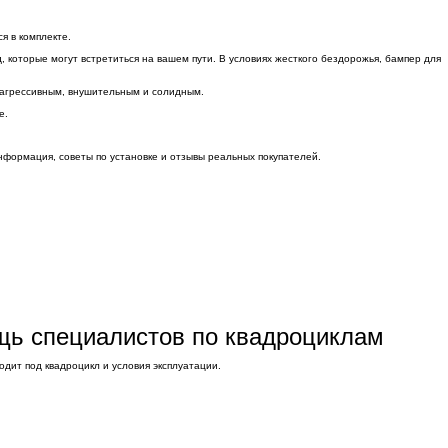
я в комплекте.
, которые могут встретиться на вашем пути. В условиях жесткого бездорожья, бампер для
 агрессивным, внушительным и солидным.
е.
нформация, советы по установке и отзывы реальных покупателей.
ощь специалистов по квадроциклам
дит под квадроцикл и условия эксплуатации.