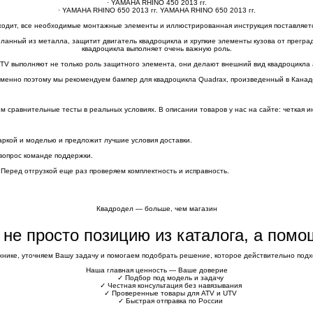
· YAMAHA RHINO 450 2013 гг.
· YAMAHA RHINO 650 2013 гг. YAMAHA RHINO 650 2013 гг.
одит, все необходимые монтажные элементы и иллюстрированная инструкция поставляетс
еланный из металла, защитит двигатель квадроцикла и хрупкие элементы кузова от преград
квадроцикла выполняет очень важную роль.
UTV выполняют не только роль защитного элемента, они делают внешний вид квадроцикла
менно поэтому мы рекомендуем бампер для квадроцикла Quadrax, произведенный в Канад
сравнительные тесты в реальных условиях. В описании товаров у нас на сайте: четкая и
аркой и моделью и предложит лучшие условия доставки.
вопрос команде поддержки.
 Перед отгрузкой еще раз проверяем комплектность и исправность.
Квадродел — больше, чем магазин
е не просто позицию из каталога, а пом
хнике, уточняем Вашу задачу и помогаем подобрать решение, которое действительно подхо
Наша главная ценность — Ваше доверие
✓
Подбор под модель и задачу
✓
Честная консультация без навязывания
✓
Проверенные товары для ATV и UTV
✓
Быстрая отправка по России