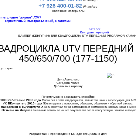
WhatsApp
+7 926 400-01-82
WhatsApp
Полезные материалы
тся эталоном “живого” ATV?
10 — герметичный, быстросъёмный, с замками
Каталог
Кенгурин передний
БАМПЕР (КЕНГУРИН) ДЛЯ КВАДРОЦИКЛА UTV ПЕРЕДНИЙ PROARMOR YAMAHA
КВАДРОЦИКЛА UTV ПЕРЕДНИ
450/650/700 (177-1150)
утствуют.
0
Цена
Актуально
Сегодня
37000
p
Добавить в корзину
Купить в 1 клик
Почему можно заказывать спокойно
2008
Работаем с 2008 года
Много лет в теме квадроциклов, запчастей, шин и аксессуаров для ATV
VK
ВКонтакте с 2010 года
Живая группа с новостями, обзорами, общением и обратной связью.
Находимся в ТЦ Формула Х
Есть понятная точка самовывоза и возможность забрать заказ в Моск
★
Отзывы на Яндексе
Реальные отзывы от наших покупателей после консультаций, заказов и покупо
Разработан и произведен в Канаде специально для: