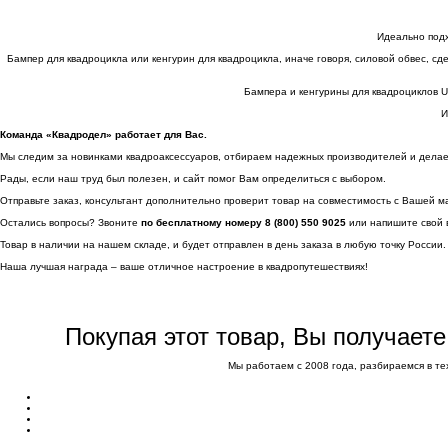
Идеально подх
Бампер для квадроцикла или кенгурин для квадроцикла, иначе говоря, силовой обвес, сд
Бампера и кенгурины для квадроциклов 
И
Команда «Квадродел» работает для Вас.
Мы следим за новинками квадроаксессуаров, отбираем надежных производителей и делаем 
Рады, если наш труд был полезен, и сайт помог Вам определиться с выбором.
Отправьте заказ, консультант дополнительно проверит товар на совместимость с Вашей м
Остались вопросы? Звоните
по бесплатному номеру 8 (800) 550 9025
или напишите свой 
Товар в наличии на нашем складе, и будет отправлен в день заказа в любую точку России.
Наша лучшая награда – ваше отличное настроение в квадропутешествиях!
Покупая этот товар, Вы получает
Мы работаем с 2008 года, разбираемся в те