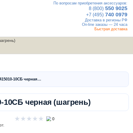
По вопросам приобретения аксессуаров:
×
550 9025
8 (800)
740 0979
+7 (495)
Доставка в регионы РФ
On-line заказы — 24 часа
Быстрая доставка
агрень)
UTV
Вакансии
Контакты
мотовездеходы
415010-10СБ черная…
-10СБ черная (шагрень)
0
ют.