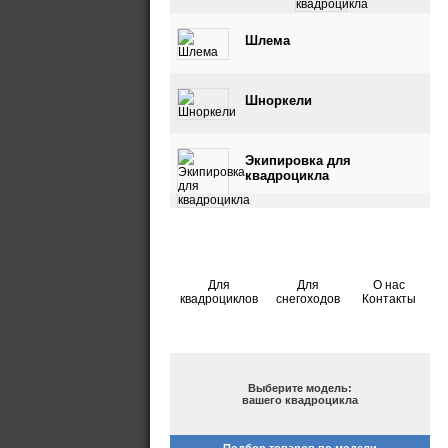
квадроцикла
Шлема
Шноркели
Экипировка для
квадроцикла
Для
Для
О нас
квадроциклов
снегоходов
Контакты
ПОДБОР ПО МОДЕЛИ
Выберите модель:
вашего квадроцикла