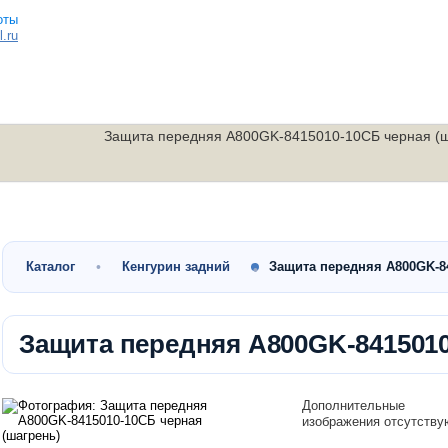
.ru
Защита передняя A800GK-8415010-10СБ черная (ш
Малокубатурные
Утилитарные
Скутеры
квадроциклы
квадроциклы
мотоциклы
Каталог
Кенгурин задний
Защита передняя A800GK-8
Защита передняя A800GK-8415010
Дополнительные
изображения отсутству