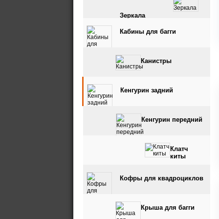
Зеркала
Кабины для багги
Канистры
Кенгурин задний
Кенгурин передний
Клатч
киты
Кофры для квадроциклов
Крыша для багги