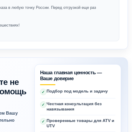
каза в любую точку России. Перед отгрузкой еще раз
ешествиях!
Наша главная ценность —
Ваше доверие
те не
 помощь
Подбор под модель и задачу
✓
Честная консультация без
✓
навязывания
яем Вашу
ительно
Проверенные товары для ATV и
✓
UTV