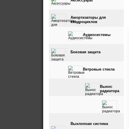
Аксессуары
Амортизаторы для
квадроциклов
Аудиосистемы
Боковая защита
Ветровые стекла
Вынос
радиатора
Вынос радиатора и
Выхлопная система
шноркель