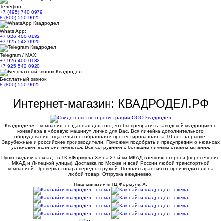
Телефон:
+7 (495) 740 0979
8 (800) 550 9025
Whats App:
+7 926 400 0182
+7 925 542 0920
Telegram / MAX:
+7 926 400 0182
+7 925 542 0920
Бесплатный звонок:
8 (800) 550 9025
Интернет-магазин: КВАДРОДЕЛ.РФ
Квадродел» – компания, созданная для того, чтобы превратить заводской квадроцикл с
конвейера в «боевую машину» лично для Вас. Вся линейка дополнительного
оборудования, тщательно отобранная и протестированная за 10 лет на рынке.
Зарубежные и российские производители. Поможем подобрать и предупредим о нюансах
установки, если они имеются. Все сотрудники с большим личным стажем катания.
Пункт выдачи и склад - в ТК «Формула X» на 27-й км МКАД внешняя сторона (пересечение
МКАД и Липецкой улицы). Доставка по Москве и всей России любой транспортной
компанией. Проверка товара перед отгрузкой. Полная гарантия от производителя на
любой товар. Отгрузка ежедневно.
Наш магазин в ТЦ Формула Х: