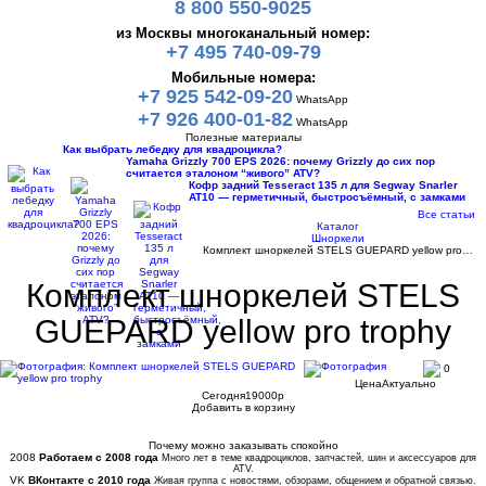
8 800 550-9025
из Москвы многоканальный номер:
+7 495 740-09-79
Мобильные номера:
+7 925 542-09-20
WhatsApp
+7 926 400-01-82
WhatsApp
Полезные материалы
Как выбрать лебедку для квадроцикла?
Yamaha Grizzly 700 EPS 2026: почему Grizzly до сих пор
считается эталоном “живого” ATV?
Кофр задний Tesseract 135 л для Segway Snarler
AT10 — герметичный, быстросъёмный, с замками
Все статьи
Каталог
Шноркели
Комплект шноркелей STELS GUEPARD yellow pro…
Комплект шноркелей STELS
GUEPARD yellow pro trophy
0
Цена
Актуально
Сегодня
19000
p
Добавить в корзину
Купить в 1 клик
Почему можно заказывать спокойно
2008
Работаем с 2008 года
Много лет в теме квадроциклов, запчастей, шин и аксессуаров для
ATV.
VK
ВКонтакте с 2010 года
Живая группа с новостями, обзорами, общением и обратной связью.