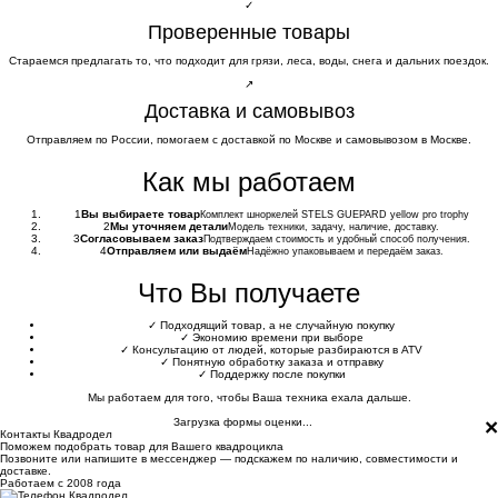
✓
Проверенные товары
Стараемся предлагать то, что подходит для грязи, леса, воды, снега и дальних поездок.
↗
Доставка и самовывоз
Отправляем по России, помогаем с доставкой по Москве и самовывозом в Москве.
Как мы работаем
1
Вы выбираете товар
Комплект шноркелей STELS GUEPARD yellow pro trophy
2
Мы уточняем детали
Модель техники, задачу, наличие, доставку.
3
Согласовываем заказ
Подтверждаем стоимость и удобный способ получения.
4
Отправляем или выдаём
Надёжно упаковываем и передаём заказ.
Что Вы получаете
✓
Подходящий товар, а не случайную покупку
✓
Экономию времени при выборе
✓
Консультацию от людей, которые разбираются в ATV
✓
Понятную обработку заказа и отправку
✓
Поддержку после покупки
Мы работаем для того, чтобы Ваша техника ехала дальше.
×
Загрузка формы оценки...
Контакты Квадродел
Поможем подобрать товар для Вашего квадроцикла
Позвоните или напишите в мессенджер — подскажем по наличию, совместимости и
доставке.
Работаем с 2008 года