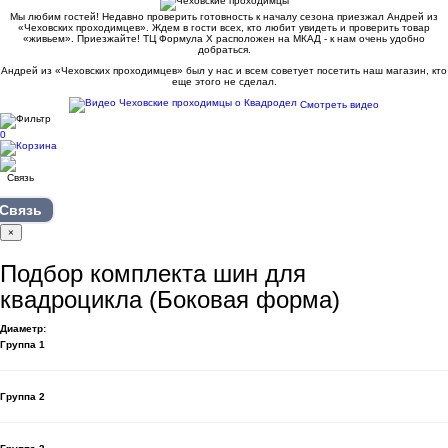
Мы любим гостей! Недавно проверить готовность к началу сезона приезжал Андрей из
«Чеховских проходимцев». Ждем в гости всех, кто любит увидеть и проверить товар
«живьем». Приезжайте! ТЦ Формула Х расположен на МКАД - к нам очень удобно
добраться.
Андрей из «Чеховских проходимцев» был у нас и всем советует посетить наш магазин, кто
еще этого не сделал.
Смотреть видео
0
Связь
×
Подбор комплекта шин для
квадроцикла (Боковая форма)
Диаметр:
Группа 1
Группа 2