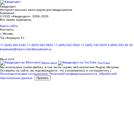
Квадродел
Интернет-магазин аксессуаров для квадроциклов
Компания
© ООО «Квадродел», 2008–2026
Все права защищены.
Карта сайта
Контакты
г. Москва,
ТЦ «Формула Х»
+7 (926) 400 0182
+7 (925) 542 0920
+7 (495) 542 0920
+7 (495) 740 0979
8 (800) 550 90 25
kvadrodel@mail.ru
info@kvadrodel.ru
Мы в сети
ВКонтакте
YouTube
Мы используем cookie-файлы, в том числе сервис веб-аналитики Яндекс.Метрика.
Оставаясь на сайте, вы подтверждаете, что ознакомились и соглашаетесь с
Пользовательским соглашением
,
Политикой конфиденциальности
,
Обработкой
персональных данных
.
Принять