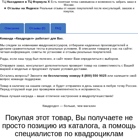
ТЦ
Находимся в ТЦ Формула Х
Есть понятная точка самовывоза и возможность забрать заказ в
Москве.
★
Отзывы на Яндексе
Реальные отзывы от наших покупателей после консультаций, заказов и
покупок.
Описание
Отзывы (
0
)
FAQ
Команда «Квадродел» работает для Вас.
Мы следим за новинками квадроаксессуаров, отбираем надежных производителей и
делаем сравнительные тесты в реальных условиях. В описании товаров у нас на сайте:
четкая информация, советы по установке и отзывы реальных покупателей.
Рады, если наш труд был полезен, и сайт помог Вам определиться с выбором.
Отправьте заказ, консультант дополнительно проверит товар на совместимость с Вашей
маркой и моделью и предложит лучшие условия доставки.
Остались вопросы? Звоните
по бесплатному номеру 8 (800) 550 9025
или напишите свой
вопрос команде поддержки.
Товар в наличии на нашем складе, и будет отправлен в день заказа в любую точку России.
Перед отгрузкой еще раз проверяем комплектность и исправность.
Наша лучшая награда – ваше отличное настроение в квадропутешествиях!
Квадродел — больше, чем магазин
Покупая этот товар, Вы получаете не
просто позицию из каталога, а помощь
специалистов по квадроциклам