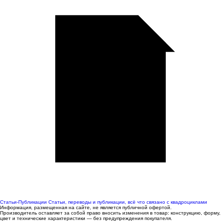
Статьи-Публикации
Статьи, переводы и публикации, всё что связано с квадроциклами
Информация, размещенная на сайте, не является публичной офертой.
Производитель оставляет за собой право вносить изменения в товар: конструкцию, форму,
цвет и технические характеристики — без предупреждения покупателя.