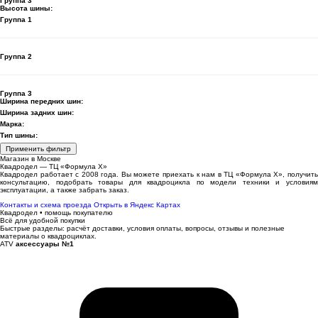
Группа 3
Высота шины:
Группа 1
Группа 2
Группа 3
Ширина передних шин:
Ширина задних шин:
Марка:
Тип шины:
Применить фильтр
Магазин в Москве
Квадродел — ТЦ «Формула Х»
Квадродел работает с 2008 года. Вы можете приехать к нам в ТЦ «Формула Х», получить
консультацию, подобрать товары для квадроцикла по модели техники и условиям
эксплуатации, а также забрать заказ.
Контакты и схема проезда
Открыть в Яндекс Картах
Квадродел • помощь покупателю
Всё для удобной покупки
Быстрые разделы: расчёт доставки, условия оплаты, вопросы, отзывы и полезные
материалы о квадроциклах.
ATV
аксессуары №1