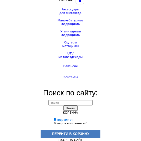
Аксессуары
для снегохода
Малокубатурные
квадроциклы
Утилитарные
квадроциклы
Скутеры
мотоциклы
UTV
мотовездеходы
Вакансии
Контакты
Поиск по сайту:
Найти
КОРЗИНА
В корзине:
Товаров в корзине =
0
ПЕРЕЙТИ В КОРЗИНУ
ВХОД НА САЙТ