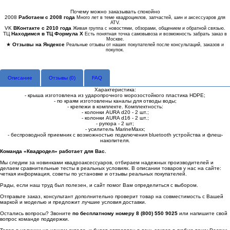
Купить в 1 клик
Почему можно заказывать спокойно
2008
Работаем с 2008 года
Много лет в теме квадроциклов, запчастей, шин и аксессуаров для
ATV.
VK
ВКонтакте с 2010 года
Живая группа с новостями, обзорами, общением и обратной связью.
ТЦ
Находимся в ТЦ Формула Х
Есть понятная точка самовывоза и возможность забрать заказ в
Москве.
★
Отзывы на Яндексе
Реальные отзывы от наших покупателей после консультаций, заказов и
покупок.
Описание
Отзывы (
0
)
FAQ
Характеристика:
- крыша изготовлена из ударопрочного морозостойкого пластика HDPE;
- по краям изготовлены каналы для отводы воды;
- крепежи в комплекте. Комплектность:
- колонки AURA d20 - 2 шт.;
- колонки AURA d16 - 2 шт.;
- рупора - 2 шт;
- усилитель MarineMaxx;
- беспроводной приемник с возможностью подключения bluеtooth устройства и флеш-
накопителя.
Команда «Квадродел» работает для Вас.
Мы следим за новинками квадроаксессуаров, отбираем надежных производителей и
делаем сравнительные тесты в реальных условиях. В описании товаров у нас на сайте:
четкая информация, советы по установке и отзывы реальных покупателей.
Рады, если наш труд был полезен, и сайт помог Вам определиться с выбором.
Отправьте заказ, консультант дополнительно проверит товар на совместимость с Вашей
маркой и моделью и предложит лучшие условия доставки.
Остались вопросы? Звоните
по бесплатному номеру 8 (800) 550 9025
или напишите свой
вопрос команде поддержки.