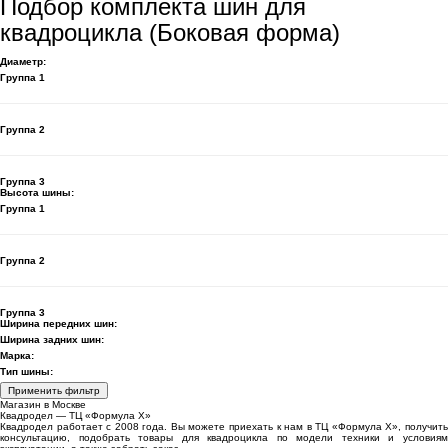
Подбор комплекта шин для
квадроцикла (Боковая форма)
Диаметр:
Группа 1
Группа 2
Группа 3
Высота шины:
Группа 1
Группа 2
Группа 3
Ширина передних шин:
Ширина задних шин:
Марка:
Тип шины:
Применить фильтр
Магазин в Москве
Квадродел — ТЦ «Формула Х»
Квадродел работает с 2008 года. Вы можете приехать к нам в ТЦ «Формула Х», получить
консультацию, подобрать товары для квадроцикла по модели техники и условиям