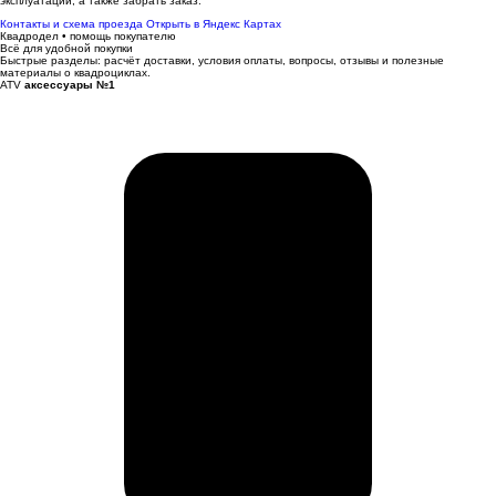
эксплуатации, а также забрать заказ.
Контакты и схема проезда
Открыть в Яндекс Картах
Квадродел • помощь покупателю
Всё для удобной покупки
Быстрые разделы: расчёт доставки, условия оплаты, вопросы, отзывы и полезные
материалы о квадроциклах.
ATV
аксессуары №1