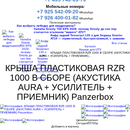
Мобильные номера:
+7 925 542-09-20
WhatsApp
+7 926 400-01-82
WhatsApp
Полезные материалы
Как выбрать лебедку для квадроцикла?
Yamaha Grizzly 700 EPS 2026: почему Grizzly до сих пор
считается эталоном “живого” ATV?
Кофр задний Tesseract 135 л для Segway Snarler
AT10 — герметичный, быстросъёмный, с замками
Все статьи
Каталог
Крыши для UTV
КРЫША ПЛАСТИКОВАЯ RZR 1000 В СБОРЕ (АКУСТИКА
AURA + УСИЛИТЕЛЬ + ПРИЕМНИК)…
КРЫША ПЛАСТИКОВАЯ RZR
1000 В СБОРЕ (АКУСТИКА
AURA + УСИЛИТЕЛЬ +
ПРИЕМНИК) Panzerbox
0
Цена
Актуально
Сегодня
55700
p
Добавить в корзину