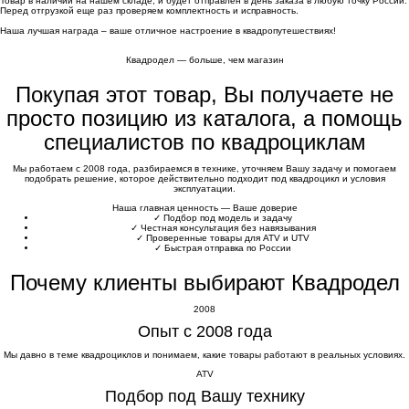
Товар в наличии на нашем складе, и будет отправлен в день заказа в любую точку России.
Перед отгрузкой еще раз проверяем комплектность и исправность.
Наша лучшая награда – ваше отличное настроение в квадропутешествиях!
Квадродел — больше, чем магазин
Покупая этот товар, Вы получаете не
просто позицию из каталога, а помощь
специалистов по квадроциклам
Мы работаем с 2008 года, разбираемся в технике, уточняем Вашу задачу и помогаем
подобрать решение, которое действительно подходит под квадроцикл и условия
эксплуатации.
Наша главная ценность — Ваше доверие
✓
Подбор под модель и задачу
✓
Честная консультация без навязывания
✓
Проверенные товары для ATV и UTV
✓
Быстрая отправка по России
Почему клиенты выбирают Квадродел
2008
Опыт с 2008 года
Мы давно в теме квадроциклов и понимаем, какие товары работают в реальных условиях.
ATV
Подбор под Вашу технику