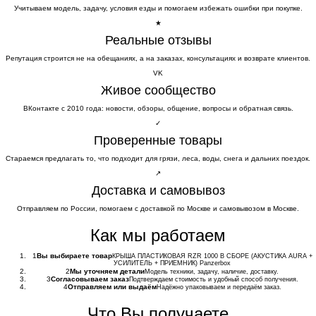
Учитываем модель, задачу, условия езды и помогаем избежать ошибки при покупке.
★
Реальные отзывы
Репутация строится не на обещаниях, а на заказах, консультациях и возврате клиентов.
VK
Живое сообщество
ВКонтакте с 2010 года: новости, обзоры, общение, вопросы и обратная связь.
✓
Проверенные товары
Стараемся предлагать то, что подходит для грязи, леса, воды, снега и дальних поездок.
↗
Доставка и самовывоз
Отправляем по России, помогаем с доставкой по Москве и самовывозом в Москве.
Как мы работаем
1
Вы выбираете товар
КРЫША ПЛАСТИКОВАЯ RZR 1000 В СБОРЕ (АКУСТИКА AURA +
УСИЛИТЕЛЬ + ПРИЕМНИК) Panzerbox
2
Мы уточняем детали
Модель техники, задачу, наличие, доставку.
3
Согласовываем заказ
Подтверждаем стоимость и удобный способ получения.
4
Отправляем или выдаём
Надёжно упаковываем и передаём заказ.
Что Вы получаете