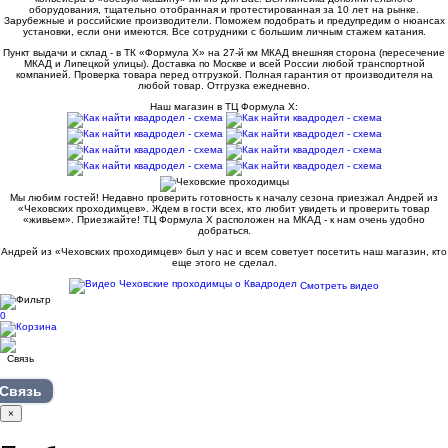
оборудования, тщательно отобранная и протестированная за 10 лет на рынке.
Зарубежные и российские производители. Поможем подобрать и предупредим о нюансах
установки, если они имеются. Все сотрудники с большим личным стажем катания.
Пункт выдачи и склад - в ТК «Формула X» на 27-й км МКАД внешняя сторона (пересечение
МКАД и Липецкой улицы). Доставка по Москве и всей России любой транспортной
компанией. Проверка товара перед отгрузкой. Полная гарантия от производителя на
любой товар. Отгрузка ежедневно.
Наш магазин в ТЦ Формула Х:
Мы любим гостей! Недавно проверить готовность к началу сезона приезжал Андрей из
«Чеховских проходимцев». Ждем в гости всех, кто любит увидеть и проверить товар
«живьем». Приезжайте! ТЦ Формула Х расположен на МКАД - к нам очень удобно
добраться.
Андрей из «Чеховских проходимцев» был у нас и всем советует посетить наш магазин, кто
еще этого не сделал.
Смотреть видео
0
Связь
×