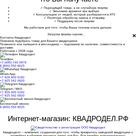
✓
Подходящий товар, а не случайную покупку
✓
Экономию времени при выборе
✓
Консультацию от людей, которые разбираются в ATV
✓
Понятную обработку заказа и отправку
✓
Поддержку после покупки
Мы работаем для того, чтобы Ваша техника ехала дальше.
×
Загрузка формы оценки...
Контакты Квадродел
Поможем подобрать товар для Вашего квадроцикла
Позвоните или напишите в мессенджер — подскажем по наличию, совместимости и
доставке.
Работаем с 2008 года
Телефон:
+7 (495) 740 0979
8 (800) 550 9025
Whats App:
+7 926 400 0182
+7 925 542 0920
Telegram / MAX:
+7 926 400 0182
+7 925 542 0920
Бесплатный звонок:
8 (800) 550 9025
Интернет-магазин: КВАДРОДЕЛ.РФ
Квадродел» – компания, созданная для того, чтобы превратить заводской квадроцикл с
конвейера в «боевую машину» лично для Вас. Вся линейка дополнительного