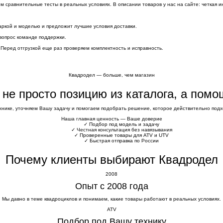
сравнительные тесты в реальных условиях. В описании товаров у нас на сайте: четкая и
аркой и моделью и предложит лучшие условия доставки.
вопрос команде поддержки.
 Перед отгрузкой еще раз проверяем комплектность и исправность.
Квадродел — больше, чем магазин
е не просто позицию из каталога, а пом
хнике, уточняем Вашу задачу и помогаем подобрать решение, которое действительно подхо
Наша главная ценность — Ваше доверие
✓
Подбор под модель и задачу
✓
Честная консультация без навязывания
✓
Проверенные товары для ATV и UTV
✓
Быстрая отправка по России
Почему клиенты выбирают Квадродел
2008
Опыт с 2008 года
Мы давно в теме квадроциклов и понимаем, какие товары работают в реальных условиях.
ATV
Подбор под Вашу технику