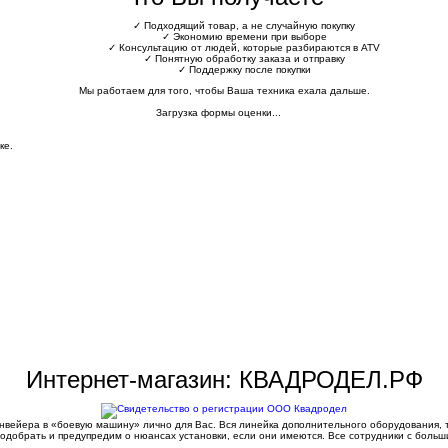
✓
Подходящий товар, а не случайную покупку
✓
Экономию времени при выборе
✓
Консультацию от людей, которые разбираются в ATV
✓
Понятную обработку заказа и отправку
✓
Поддержку после покупки
Мы работаем для того, чтобы Ваша техника ехала дальше.
Загрузка формы оценки...
ке.
Интернет-магазин: КВАДРОДЕЛ.РФ
конвейера в «боевую машину» лично для Вас. Вся линейка дополнительного оборудования,
одобрать и предупредим о нюансах установки, если они имеются. Все сотрудники с больш