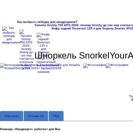
Как выбрать лебедку для квадроцикла?
Yamaha Grizzly 700 EPS 2026: почему Grizzly до сих пор считае
Кофр задний Tesseract 135 л для Segway Snarler AT
Шноркель SnorkelYourA
ТЦ
Описание
Отзывы (
0
)
FAQ
Команда «Квадродел» работает для Вас.