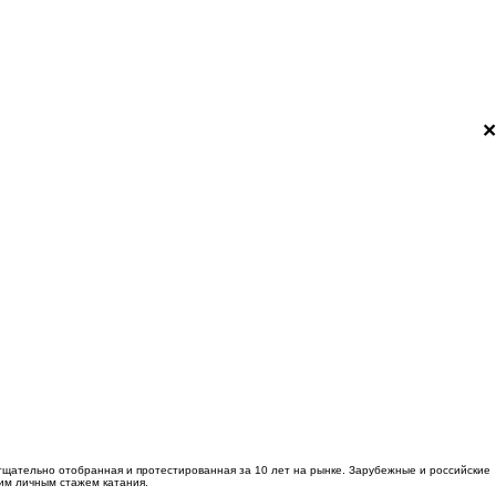
×
 тщательно отобранная и протестированная за 10 лет на рынке. Зарубежные и российские
им личным стажем катания.