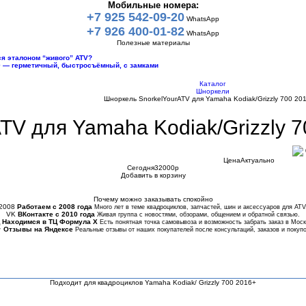
Мобильные номера:
+7 925 542-09-20
WhatsApp
+7 926 400-01-82
WhatsApp
Полезные материалы
тся эталоном “живого” ATV?
10 — герметичный, быстросъёмный, с замками
Каталог
Шноркели
Шноркель SnorkelYourATV для Yamaha Kodiak/Grizzly 700 2
TV для Yamaha Kodiak/Grizzly 
Цена
Актуально
Сегодня
32000
p
Добавить в корзину
Купить в 1 клик
Почему можно заказывать спокойно
2008
Работаем с 2008 года
Много лет в теме квадроциклов, запчастей, шин и аксессуаров для ATV
VK
ВКонтакте с 2010 года
Живая группа с новостями, обзорами, общением и обратной связью.
Находимся в ТЦ Формула Х
Есть понятная точка самовывоза и возможность забрать заказ в Моск
★
Отзывы на Яндексе
Реальные отзывы от наших покупателей после консультаций, заказов и покупо
Подходит для квадроциклов Yamaha Kodiak/ Grizzly 700 2016+