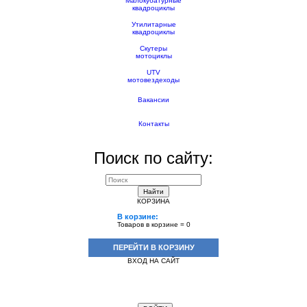
Малокубатурные
квадроциклы
Утилитарные
квадроциклы
Скутеры
мотоциклы
UTV
мотовездеходы
Вакансии
Контакты
Поиск по сайту:
Найти
КОРЗИНА
В корзине:
Товаров в корзине =
0
ПЕРЕЙТИ В КОРЗИНУ
ВХОД НА САЙТ