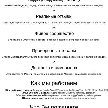
Учитываем модель, задачу, условия езды и помогаем избежать ошибки при покупке.
★
Реальные отзывы
Репутация строится не на обещаниях, а на заказах, консультациях и возврате клиентов.
VK
Живое сообщество
ВКонтакте с 2010 года: новости, обзоры, общение, вопросы и обратная связь.
✓
Проверенные товары
Стараемся предлагать то, что подходит для грязи, леса, воды, снега и дальних поездок.
↗
Доставка и самовывоз
Отправляем по России, помогаем с доставкой по Москве и самовывозом в Москве.
Как мы работаем
1
Вы выбираете товар
Шноркель SnorkelYourATV для Yamaha Kodiak/Grizzly 700 2016+ Kodiak2
2
Мы уточняем детали
Модель техники, задачу, наличие, доставку.
3
Согласовываем заказ
Подтверждаем стоимость и удобный способ получения.
4
Отправляем или выдаём
Надёжно упаковываем и передаём заказ.
Что Вы получаете