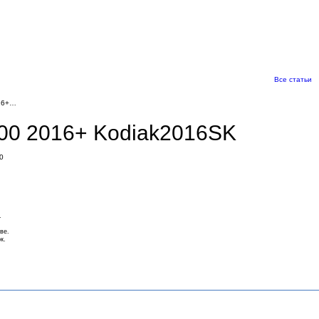
Все статьи
016+…
700 2016+ Kodiak2016SK
0
.
ве.
к.