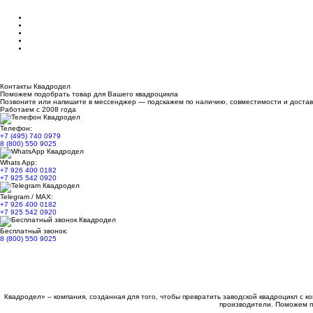
Контакты Квадродел
Поможем подобрать товар для Вашего квадроцикла
Позвоните или напишите в мессенджер — подскажем по наличию, совместимости и достав
Работаем с 2008 года
Телефон:
+7 (495) 740 0979
8 (800) 550 9025
Whats App:
+7 926 400 0182
+7 925 542 0920
Telegram / MAX:
+7 926 400 0182
+7 925 542 0920
Бесплатный звонок:
8 (800) 550 9025
Квадродел» – компания, созданная для того, чтобы превратить заводской квадроцикл с 
производители. Поможем п