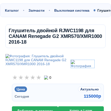
Каталог
Запчасти
Выхлопная система
Глушит
Глушитель двойной RJWC1198 для
CANAM Renegade G2 XMR570/XMR1000
2016-18
0
Цена
Актуально
115000
p
Сегодня
Добавить в корзину
Купить в 1 клик