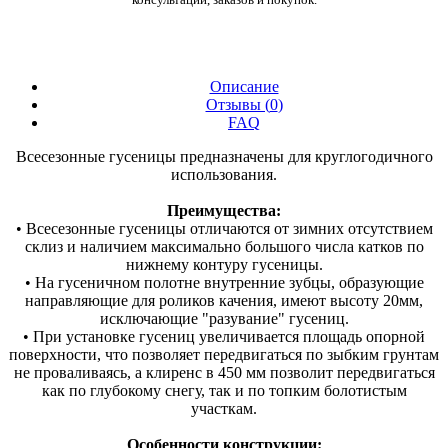
Описание
Отзывы (
0
)
FAQ
Всесезонные гусеницы предназначены для круглогодичного
использования.
Преимущества:
• Всесезонные гусеницы отличаются от зимних отсутствием
склиз и наличием максимально большого числа катков по
нижнему контуру гусеницы.
• На гусеничном полотне внутренние зубцы, образующие
направляющие для роликов качения, имеют высоту 20мм,
исключающие "разувание" гусениц.
• При установке гусениц увеличивается площадь опорной
поверхности, что позволяет передвигаться по зыбким грунтам
не проваливаясь, а клиренс в 450 мм позволит передвигаться
как по глубокому снегу, так и по топким болотистым
участкам.
Особенности конструкции: