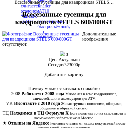
Всесезонные гусеницы для квадроцикла STELS…
Всесезонные гусеницы для
квадроцикла STELS 600/800GT
Дополнительные
изображения
отсутствуют.
0
Цена
Актуально
Сегодня
323000
p
Добавить в корзину
Купить в 1 клик
Почему можно заказывать спокойно
2008
Работаем с 2008 года
Много лет в теме квадроциклов,
запчастей, шин и аксессуаров для ATV.
VK
ВКонтакте с 2010 года
Живая группа с новостями, обзорами,
общением и обратной связью.
ТЦ
Находимся в ТЦ Формула Х
Есть понятная точка самовывоза и
возможность забрать заказ в Москве.
★
Отзывы на Яндексе
Реальные отзывы от наших покупателей после
консультаций, заказов и покупок.