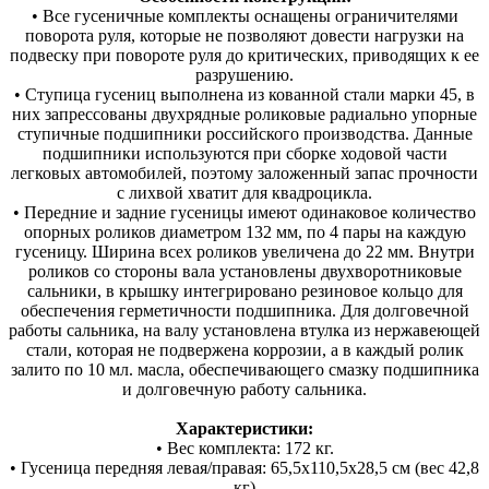
• Все гусеничные комплекты оснащены ограничителями
поворота руля, которые не позволяют довести нагрузки на
подвеску при повороте руля до критических, приводящих к ее
разрушению.
• Ступица гусениц выполнена из кованной стали марки 45, в
них запрессованы двухрядные роликовые радиально упорные
ступичные подшипники российского производства. Данные
подшипники используются при сборке ходовой части
легковых автомобилей, поэтому заложенный запас прочности
с лихвой хватит для квадроцикла.
• Передние и задние гусеницы имеют одинаковое количество
опорных роликов диаметром 132 мм, по 4 пары на каждую
гусеницу. Ширина всех роликов увеличена до 22 мм. Внутри
роликов со стороны вала установлены двухворотниковые
сальники, в крышку интегрировано резиновое кольцо для
обеспечения герметичности подшипника. Для долговечной
работы сальника, на валу установлена втулка из нержавеющей
стали, которая не подвержена коррозии, а в каждый ролик
залито по 10 мл. масла, обеспечивающего смазку подшипника
и долговечную работу сальника.
Характеристики:
• Вес комплекта: 172 кг.
• Гусеница передняя левая/правая: 65,5х110,5х28,5 см (вес 42,8
кг)