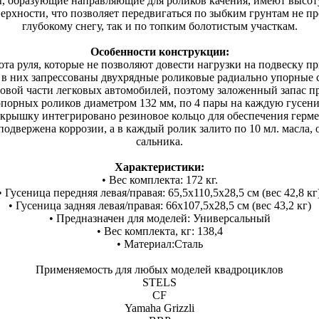
ы, образующие направляющие для роликов качения, имеют высот
рхности, что позволяет передвигаться по зыбким грунтам не про
глубокому снегу, так и по топким болотистым участкам.
Особенности конструкции:
а руля, которые не позволяют довести нагрузки на подвеску пр
, в них запрессованы двухрядные роликовые радиально упорны
вой части легковых автомобилей, поэтому заложенный запас пр
опорных роликов диаметром 132 мм, по 4 пары на каждую гусени
 крышку интегрировано резиновое кольцо для обеспечения герм
 подвержена коррозии, а в каждый ролик залито по 10 мл. масл
сальника.
Характеристики:
• Вес комплекта: 172 кг.
• Гусеница передняя левая/правая: 65,5х110,5х28,5 см (вес 42,8 кг
• Гусеница задняя левая/правая: 66х107,5х28,5 см (вес 43,2 кг)
• Предназначен для моделей: Универсальный
• Вес комплекта, кг: 138,4
• Материал:Сталь
Применяемость для любых моделей квадроциклов
STELS
CF
Yamaha Grizzli