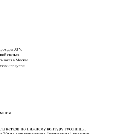
аров для ATV.
ной связью.
ь заказ в Москве.
азов и покупок.
вания.
ла катков по нижнему контуру гусеницы.