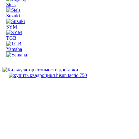
Stels
Suzuki
SYM
TGB
Yamaha