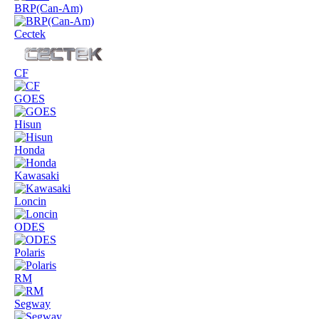
BRP(Can-Am)
Cectek
CF
GOES
Hisun
Honda
Kawasaki
Loncin
ODES
Polaris
RM
Segway