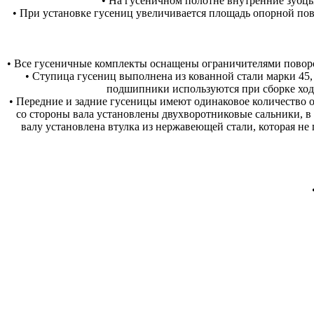
• На гусеничном полотне внутренние зубц
• При установке гусениц увеличивается площадь опорной пове
• Все гусеничные комплекты оснащены ограничителями поворот
• Ступица гусениц выполнена из кованной стали марки 45
подшипники используются при сборке ходо
• Передние и задние гусеницы имеют одинаковое количество 
со стороны вала установлены двухворотниковые сальники, в
валу установлена втулка из нержавеющей стали, которая не