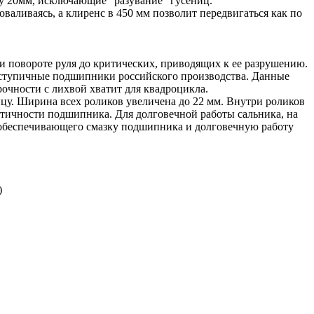
у 20мм, исключающие "разувание" гусениц.
валиваясь, а клиренс в 450 мм позволит передвигаться как по
и повороте руля до критических, приводящих к ее разрушению.
е ступичные подшипники российского производства. Данные
очности с лихвой хватит для квадроцикла.
цу. Ширина всех роликов увеличена до 22 мм. Внутри роликов
етичности подшипника. Для долговечной работы сальника, на
а, обеспечивающего смазку подшипника и долговечную работу
)