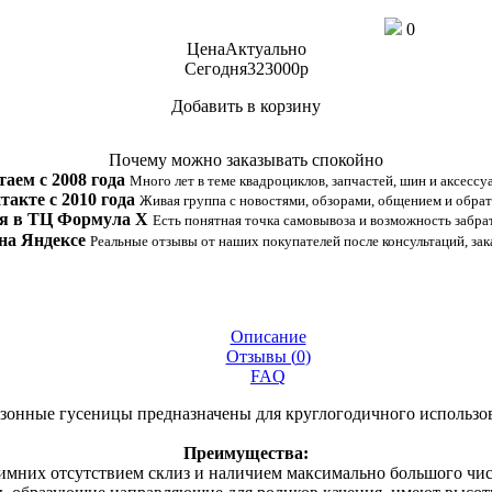
0
Цена
Актуально
Сегодня
323000
p
Добавить в корзину
Купить в 1 клик
Почему можно заказывать спокойно
таем с 2008 года
Много лет в теме квадроциклов, запчастей, шин и аксессу
такте с 2010 года
Живая группа с новостями, обзорами, общением и обрат
я в ТЦ Формула Х
Есть понятная точка самовывоза и возможность забрат
на Яндексе
Реальные отзывы от наших покупателей после консультаций, зак
Описание
Отзывы (
0
)
FAQ
зонные гусеницы предназначены для круглогодичного использо
Преимущества:
зимних отсутствием склиз и наличием максимально большого чис