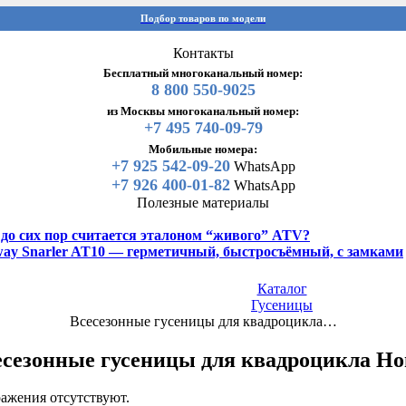
Подбор товаров по модели
Контакты
Бесплатный многоканальный номер:
8 800 550-9025
из Москвы многоканальный номер:
+7 495 740-09-79
Мобильные номера:
+7 925 542-09-20
WhatsApp
+7 926 400-01-82
WhatsApp
Полезные материалы
y до сих пор считается эталоном “живого” ATV?
gway Snarler AT10 — герметичный, быстросъёмный, с замками
Каталог
Гусеницы
Всесезонные гусеницы для квадроцикла…
есезонные гусеницы для квадроцикла Ho
ажения отсутствуют.