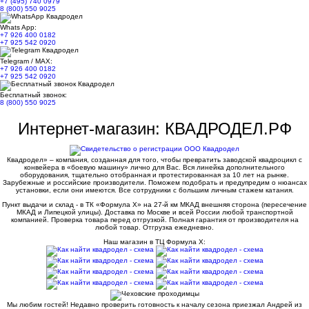
+7 (495) 740 0979
8 (800) 550 9025
Whats App:
+7 926 400 0182
+7 925 542 0920
Telegram / MAX:
+7 926 400 0182
+7 925 542 0920
Бесплатный звонок:
8 (800) 550 9025
Интернет-магазин: КВАДРОДЕЛ.РФ
Квадродел» – компания, созданная для того, чтобы превратить заводской квадроцикл с
конвейера в «боевую машину» лично для Вас. Вся линейка дополнительного
оборудования, тщательно отобранная и протестированная за 10 лет на рынке.
Зарубежные и российские производители. Поможем подобрать и предупредим о нюансах
установки, если они имеются. Все сотрудники с большим личным стажем катания.
Пункт выдачи и склад - в ТК «Формула X» на 27-й км МКАД внешняя сторона (пересечение
МКАД и Липецкой улицы). Доставка по Москве и всей России любой транспортной
компанией. Проверка товара перед отгрузкой. Полная гарантия от производителя на
любой товар. Отгрузка ежедневно.
Наш магазин в ТЦ Формула Х:
Мы любим гостей! Недавно проверить готовность к началу сезона приезжал Андрей из