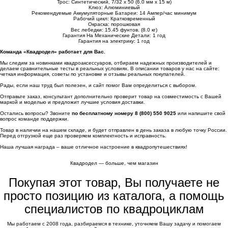
Трос: Синтетический, 7/32 x 50 (6.0 мм х 15 м)
Клюз: Алюминиевый
Рекомендуемые Аккумуляторные Батареи: 14 Ампер/час минимум
Рабочий цикл: Кратковременный
Окраска: порошковая
Вес лебедки: 15.45 фунтов. (8.0 кг)
Гарантия На Механические Детали: 1 год
Гарантия на электрику: 1 год
Команда «Квадродел» работает для Вас.
Мы следим за новинками квадроаксессуаров, отбираем надежных производителей и
делаем сравнительные тесты в реальных условиях. В описании товаров у нас на сайте:
четкая информация, советы по установке и отзывы реальных покупателей.
Рады, если наш труд был полезен, и сайт помог Вам определиться с выбором.
Отправьте заказ, консультант дополнительно проверит товар на совместимость с Вашей
маркой и моделью и предложит лучшие условия доставки.
Остались вопросы? Звоните
по бесплатному номеру 8 (800) 550 9025
или напишите свой
вопрос команде поддержки.
Товар в наличии на нашем складе, и будет отправлен в день заказа в любую точку России.
Перед отгрузкой еще раз проверяем комплектность и исправность.
Наша лучшая награда – ваше отличное настроение в квадропутешествиях!
Квадродел — больше, чем магазин
Покупая этот товар, Вы получаете не
просто позицию из каталога, а помощь
специалистов по квадроциклам
Мы работаем с 2008 года, разбираемся в технике, уточняем Вашу задачу и помогаем