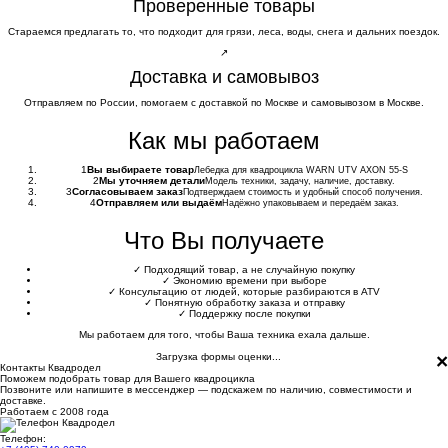
Проверенные товары
Стараемся предлагать то, что подходит для грязи, леса, воды, снега и дальних поездок.
↗
Доставка и самовывоз
Отправляем по России, помогаем с доставкой по Москве и самовывозом в Москве.
Как мы работаем
1
Вы выбираете товар
Лебедка для квадроцикла WARN UTV AXON 55-S
2
Мы уточняем детали
Модель техники, задачу, наличие, доставку.
3
Согласовываем заказ
Подтверждаем стоимость и удобный способ получения.
4
Отправляем или выдаём
Надёжно упаковываем и передаём заказ.
Что Вы получаете
✓
Подходящий товар, а не случайную покупку
✓
Экономию времени при выборе
✓
Консультацию от людей, которые разбираются в ATV
✓
Понятную обработку заказа и отправку
✓
Поддержку после покупки
Мы работаем для того, чтобы Ваша техника ехала дальше.
×
Загрузка формы оценки...
Контакты Квадродел
Поможем подобрать товар для Вашего квадроцикла
Позвоните или напишите в мессенджер — подскажем по наличию, совместимости и
доставке.
Работаем с 2008 года
Телефон: