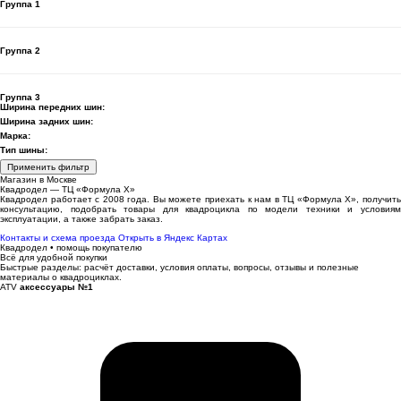
Группа 1
Группа 2
Группа 3
Ширина передних шин:
Ширина задних шин:
Марка:
Тип шины:
Применить фильтр
Магазин в Москве
Квадродел — ТЦ «Формула Х»
Квадродел работает с 2008 года. Вы можете приехать к нам в ТЦ «Формула Х», получить
консультацию, подобрать товары для квадроцикла по модели техники и условиям
эксплуатации, а также забрать заказ.
Контакты и схема проезда
Открыть в Яндекс Картах
Квадродел • помощь покупателю
Всё для удобной покупки
Быстрые разделы: расчёт доставки, условия оплаты, вопросы, отзывы и полезные
материалы о квадроциклах.
ATV
аксессуары №1