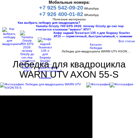
Мобильные номера:
+7 925 542-09-20
WhatsApp
+7 926 400-01-82
WhatsApp
Полезные материалы
Как выбрать лебедку для квадроцикла?
Yamaha Grizzly 700 EPS 2026: почему Grizzly до сих пор
считается эталоном “живого” ATV?
Кофр задний Tesseract 135 л для Segway Snarler
AT10 — герметичный, быстросъёмный, с замками
Все статьи
Каталог
Лебедки
Лебедка для квадроцикла WARN UTV AXON…
Лебедка для квадроцикла
WARN UTV AXON 55-S