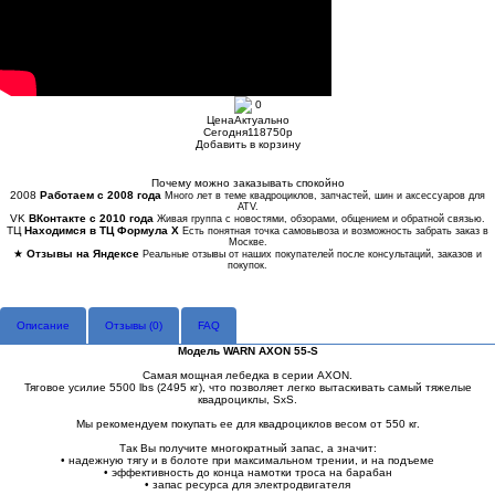
0
Цена
Актуально
Сегодня
118750
p
Добавить в корзину
Купить в 1 клик
Почему можно заказывать спокойно
2008
Работаем с 2008 года
Много лет в теме квадроциклов, запчастей, шин и аксессуаров для
ATV.
VK
ВКонтакте с 2010 года
Живая группа с новостями, обзорами, общением и обратной связью.
ТЦ
Находимся в ТЦ Формула Х
Есть понятная точка самовывоза и возможность забрать заказ в
Москве.
★
Отзывы на Яндексе
Реальные отзывы от наших покупателей после консультаций, заказов и
покупок.
Описание
Отзывы (
0
)
FAQ
Модель WARN AXON 55-S
Cамая мощная лебедка в серии AXON.
Тяговое усилие 5500 lbs (2495 кг), что позволяет легко вытаскивать самый тяжелые
квадроциклы, SxS.
Мы рекомендуем покупать ее для квадроциклов весом от 550 кг.
Так Вы получите многократный запас, а значит:
• надежную тягу и в болоте при максимальном трении, и на подъеме
• эффективность до конца намотки троса на барабан
• запас ресурса для электродвигателя