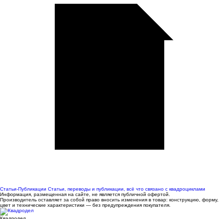
Статьи-Публикации
Статьи, переводы и публикации, всё что связано с квадроциклами
Информация, размещенная на сайте, не является публичной офертой.
Производитель оставляет за собой право вносить изменения в товар: конструкцию, форму,
цвет и технические характеристики — без предупреждения покупателя.
Квадродел