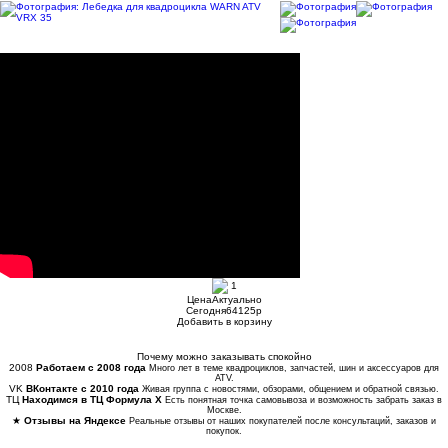
1
Цена
Актуально
Сегодня
64125
p
Добавить в корзину
Купить в 1 клик
Почему можно заказывать спокойно
2008
Работаем с 2008 года
Много лет в теме квадроциклов, запчастей, шин и аксессуаров для
ATV.
VK
ВКонтакте с 2010 года
Живая группа с новостями, обзорами, общением и обратной связью.
ТЦ
Находимся в ТЦ Формула Х
Есть понятная точка самовывоза и возможность забрать заказ в
Москве.
★
Отзывы на Яндексе
Реальные отзывы от наших покупателей после консультаций, заказов и
покупок.