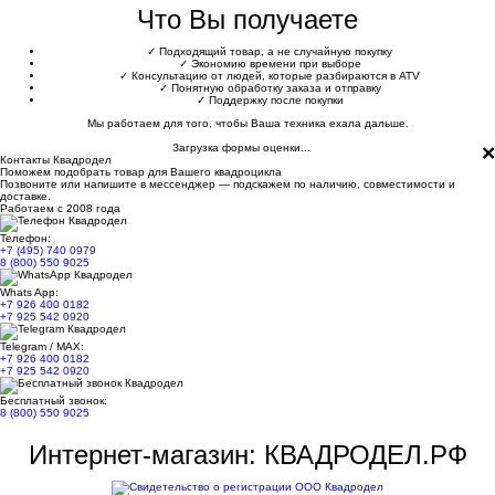
Что Вы получаете
✓
Подходящий товар, а не случайную покупку
✓
Экономию времени при выборе
✓
Консультацию от людей, которые разбираются в ATV
✓
Понятную обработку заказа и отправку
✓
Поддержку после покупки
Мы работаем для того, чтобы Ваша техника ехала дальше.
×
Загрузка формы оценки...
Контакты Квадродел
Поможем подобрать товар для Вашего квадроцикла
Позвоните или напишите в мессенджер — подскажем по наличию, совместимости и
доставке.
Работаем с 2008 года
Телефон:
+7 (495) 740 0979
8 (800) 550 9025
Whats App:
+7 926 400 0182
+7 925 542 0920
Telegram / MAX:
+7 926 400 0182
+7 925 542 0920
Бесплатный звонок:
8 (800) 550 9025
Интернет-магазин: КВАДРОДЕЛ.РФ