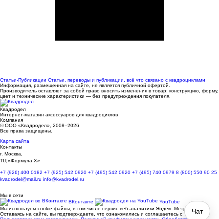
Статьи-Публикации
Статьи, переводы и публикации, всё что связано с квадроциклами
Информация, размещенная на сайте, не является публичной офертой.
Производитель оставляет за собой право вносить изменения в товар: конструкцию, форму,
цвет и технические характеристики — без предупреждения покупателя.
Квадродел
Интернет-магазин аксессуаров для квадроциклов
Компания
© ООО «Квадродел», 2008–2026
Все права защищены.
Карта сайта
Контакты
г. Москва,
ТЦ «Формула Х»
+7 (926) 400 0182
+7 (925) 542 0920
+7 (495) 542 0920
+7 (495) 740 0979
8 (800) 550 90 25
kvadrodel@mail.ru
info@kvadrodel.ru
Мы в сети
ВКонтакте
YouTube
Мы используем cookie-файлы, в том числе сервис веб-аналитики Яндекс.Метрика.
Чат
Оставаясь на сайте, вы подтверждаете, что ознакомились и соглашаетесь с