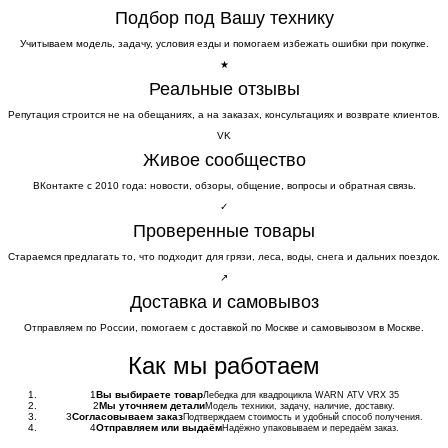
Подбор под Вашу технику
Учитываем модель, задачу, условия езды и помогаем избежать ошибки при покупке.
★
Реальные отзывы
Репутация строится не на обещаниях, а на заказах, консультациях и возврате клиентов.
VK
Живое сообщество
ВКонтакте с 2010 года: новости, обзоры, общение, вопросы и обратная связь.
✓
Проверенные товары
Стараемся предлагать то, что подходит для грязи, леса, воды, снега и дальних поездок.
↗
Доставка и самовывоз
Отправляем по России, помогаем с доставкой по Москве и самовывозом в Москве.
Как мы работаем
1
Вы выбираете товар
Лебедка для квадроцикла WARN ATV VRX 35
2
Мы уточняем детали
Модель техники, задачу, наличие, доставку.
3
Согласовываем заказ
Подтверждаем стоимость и удобный способ получения.
4
Отправляем или выдаём
Надёжно упаковываем и передаём заказ.