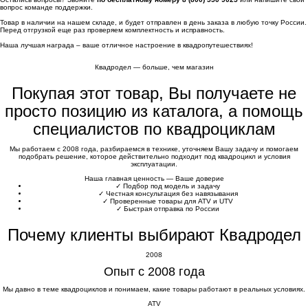
вопрос команде поддержки.
Товар в наличии на нашем складе, и будет отправлен в день заказа в любую точку России.
Перед отгрузкой еще раз проверяем комплектность и исправность.
Наша лучшая награда – ваше отличное настроение в квадропутешествиях!
Квадродел — больше, чем магазин
Покупая этот товар, Вы получаете не
просто позицию из каталога, а помощь
специалистов по квадроциклам
Мы работаем с 2008 года, разбираемся в технике, уточняем Вашу задачу и помогаем
подобрать решение, которое действительно подходит под квадроцикл и условия
эксплуатации.
Наша главная ценность — Ваше доверие
✓
Подбор под модель и задачу
✓
Честная консультация без навязывания
✓
Проверенные товары для ATV и UTV
✓
Быстрая отправка по России
Почему клиенты выбирают Квадродел
2008
Опыт с 2008 года
Мы давно в теме квадроциклов и понимаем, какие товары работают в реальных условиях.
ATV