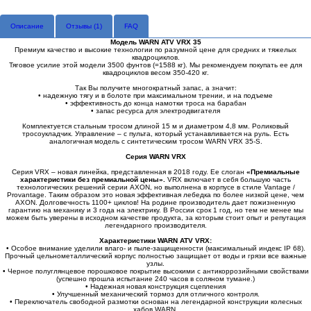
Описание
Отзывы (
1
)
FAQ
Модель WARN ATV VRX 35
Премиум качество и высокие технологии по разумной цене для средних и тяжелых
квадроциклов.
Тяговое усилие этой модели 3500 фунтов (=1588 кг). Мы рекомендуем покупать ее для
квадроциклов весом 350-420 кг.
Так Вы получите многократный запас, а значит:
• надежную тягу и в болоте при максимальном трении, и на подъеме
• эффективность до конца намотки троса на барабан
• запас ресурса для электродвигателя
Комплектуется стальным тросом длиной 15 м и диаметром 4,8 мм. Роликовый
тросоукладчик. Управление – с пульта, который устанавливается на руль. Есть
аналогичная модель с синтетическим тросом WARN VRX 35-S.
Серия WARN VRX
Серия VRX – новая линейка, представленная в 2018 году. Ее слоган
«Премиальные
характеристики без премиальной цены».
VRX включает в себя большую часть
технологических решений cерии AXON, но выполнена в корпусе в стиле Vantage /
Provantage. Таким образом это новая эффективная лебедка по более низкой цене, чем
AXON. Долговечность 1100+ циклов! На родине производитель дает пожизненную
гарантию на механику и 3 года на электрику. В России срок 1 год, но тем не менее мы
можем быть уверены в исходном качестве продукта, за которым стоит опыт и репутация
легендарного производителя.
Характеристики WARN ATV VRX:
• Особое внимание уделили влаго- и пыле-защищенности (максимальный индекс IP 68).
Прочный цельнометаллический корпус полностью защищает от воды и грязи все важные
узлы.
• Черное полуглянцевое порошковое покрытие высокими с антикоррозийными свойствами
(успешно прошла испытание 240 часов в соляном тумане.)
• Надежная новая конструкция сцепления
• Улучшенный механический тормоз для отличного контроля.
• Переключатель свободной размотки основан на легендарной конструкции колесных
хабов WARN.