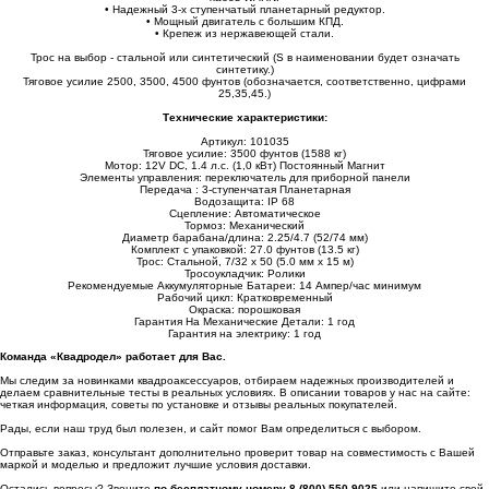
• Надежный 3-х ступенчатый планетарный редуктор.
• Мощный двигатель с большим КПД.
• Крепеж из нержавеющей стали.
Трос на выбор - стальной или синтетический (S в наименовании будет означать
синтетику.)
Тяговое усилие 2500, 3500, 4500 фунтов (обозначается, соответственно, цифрами
25,35,45.)
Технические характеристики:
Артикул: 101035
Тяговое усилие: 3500 фунтов (1588 кг)
Мотор: 12V DC, 1.4 л.с. (1,0 кВт) Постоянный Магнит
Элементы управления: переключатель для приборной панели
Передача : 3-ступенчатая Планетарная
Водозащита: IP 68
Сцепление: Автоматическое
Тормоз: Механический
Диаметр барабана/длина: 2.25/4.7 (52/74 мм)
Комплект с упаковкой: 27.0 фунтов (13.5 кг)
Трос: Стальной, 7/32 x 50 (5.0 мм х 15 м)
Тросоукладчик: Ролики
Рекомендуемые Аккумуляторные Батареи: 14 Ампер/час минимум
Рабочий цикл: Кратковременный
Окраска: порошковая
Гарантия На Механические Детали: 1 год
Гарантия на электрику: 1 год
Команда «Квадродел» работает для Вас.
Мы следим за новинками квадроаксессуаров, отбираем надежных производителей и
делаем сравнительные тесты в реальных условиях. В описании товаров у нас на сайте:
четкая информация, советы по установке и отзывы реальных покупателей.
Рады, если наш труд был полезен, и сайт помог Вам определиться с выбором.
Отправьте заказ, консультант дополнительно проверит товар на совместимость с Вашей
маркой и моделью и предложит лучшие условия доставки.
Остались вопросы? Звоните
по бесплатному номеру 8 (800) 550 9025
или напишите свой