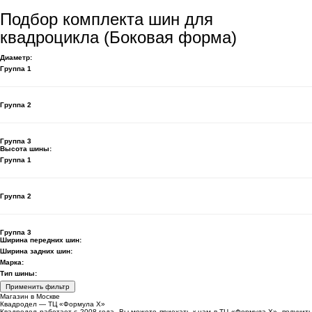
Подбор комплекта шин для
квадроцикла (Боковая форма)
Диаметр:
Группа 1
Группа 2
Группа 3
Высота шины:
Группа 1
Группа 2
Группа 3
Ширина передних шин:
Ширина задних шин:
Марка:
Тип шины:
Применить фильтр
Магазин в Москве
Квадродел — ТЦ «Формула Х»
Квадродел работает с 2008 года. Вы можете приехать к нам в ТЦ «Формула Х», получить