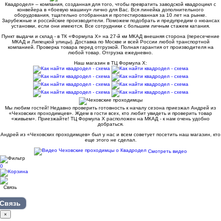
Квадродел» – компания, созданная для того, чтобы превратить заводской квадроцикл с
конвейера в «боевую машину» лично для Вас. Вся линейка дополнительного
оборудования, тщательно отобранная и протестированная за 10 лет на рынке.
Зарубежные и российские производители. Поможем подобрать и предупредим о нюансах
установки, если они имеются. Все сотрудники с большим личным стажем катания.
Пункт выдачи и склад - в ТК «Формула X» на 27-й км МКАД внешняя сторона (пересечение
МКАД и Липецкой улицы). Доставка по Москве и всей России любой транспортной
компанией. Проверка товара перед отгрузкой. Полная гарантия от производителя на
любой товар. Отгрузка ежедневно.
Наш магазин в ТЦ Формула Х:
Мы любим гостей! Недавно проверить готовность к началу сезона приезжал Андрей из
«Чеховских проходимцев». Ждем в гости всех, кто любит увидеть и проверить товар
«живьем». Приезжайте! ТЦ Формула Х расположен на МКАД - к нам очень удобно
добраться.
Андрей из «Чеховских проходимцев» был у нас и всем советует посетить наш магазин, кто
еще этого не сделал.
Смотреть видео
0
Связь
×