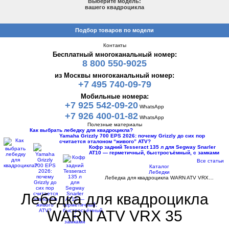
Выберите модель:
вашего квадроцикла
Подбор товаров по модели
Контакты
Бесплатный многоканальный номер:
8 800 550-9025
из Москвы многоканальный номер:
+7 495 740-09-79
Мобильные номера:
+7 925 542-09-20
WhatsApp
+7 926 400-01-82
WhatsApp
Полезные материалы
Как выбрать лебедку для квадроцикла?
Yamaha Grizzly 700 EPS 2026: почему Grizzly до сих пор
считается эталоном “живого” ATV?
Кофр задний Tesseract 135 л для Segway Snarler
AT10 — герметичный, быстросъёмный, с замками
Все статьи
Каталог
Лебедки
Лебедка для квадроцикла WARN ATV VRX…
Лебедка для квадроцикла
WARN ATV VRX 35