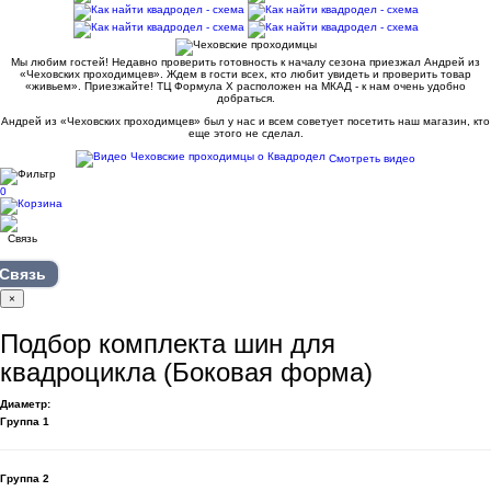
Мы любим гостей! Недавно проверить готовность к началу сезона приезжал Андрей из
«Чеховских проходимцев». Ждем в гости всех, кто любит увидеть и проверить товар
«живьем». Приезжайте! ТЦ Формула Х расположен на МКАД - к нам очень удобно
добраться.
Андрей из «Чеховских проходимцев» был у нас и всем советует посетить наш магазин, кто
еще этого не сделал.
Смотреть видео
0
Связь
×
Подбор комплекта шин для
квадроцикла (Боковая форма)
Диаметр:
Группа 1
Группа 2