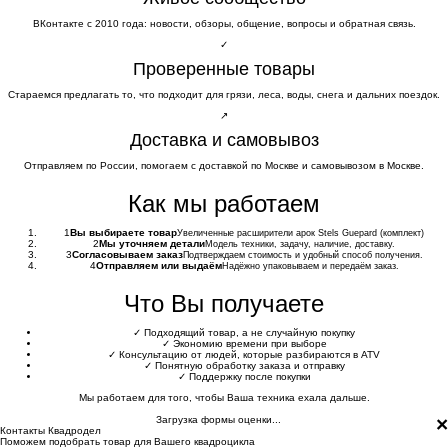
ВКонтакте с 2010 года: новости, обзоры, общение, вопросы и обратная связь.
✓
Проверенные товары
Стараемся предлагать то, что подходит для грязи, леса, воды, снега и дальних поездок.
↗
Доставка и самовывоз
Отправляем по России, помогаем с доставкой по Москве и самовывозом в Москве.
Как мы работаем
1
Вы выбираете товар
Увеличенные расширители арок Stels Guepard (комплект)
2
Мы уточняем детали
Модель техники, задачу, наличие, доставку.
3
Согласовываем заказ
Подтверждаем стоимость и удобный способ получения.
4
Отправляем или выдаём
Надёжно упаковываем и передаём заказ.
Что Вы получаете
✓
Подходящий товар, а не случайную покупку
✓
Экономию времени при выборе
✓
Консультацию от людей, которые разбираются в ATV
✓
Понятную обработку заказа и отправку
✓
Поддержку после покупки
Мы работаем для того, чтобы Ваша техника ехала дальше.
×
Загрузка формы оценки...
Контакты Квадродел
Поможем подобрать товар для Вашего квадроцикла