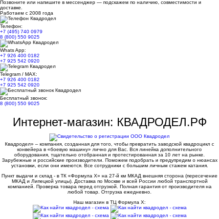
Позвоните или напишите в мессенджер — подскажем по наличию, совместимости и
доставке.
Работаем с 2008 года
Телефон:
+7 (495) 740 0979
8 (800) 550 9025
Whats App:
+7 926 400 0182
+7 925 542 0920
Telegram / MAX:
+7 926 400 0182
+7 925 542 0920
Бесплатный звонок:
8 (800) 550 9025
Интернет-магазин: КВАДРОДЕЛ.РФ
Квадродел» – компания, созданная для того, чтобы превратить заводской квадроцикл с
конвейера в «боевую машину» лично для Вас. Вся линейка дополнительного
оборудования, тщательно отобранная и протестированная за 10 лет на рынке.
Зарубежные и российские производители. Поможем подобрать и предупредим о нюансах
установки, если они имеются. Все сотрудники с большим личным стажем катания.
Пункт выдачи и склад - в ТК «Формула X» на 27-й км МКАД внешняя сторона (пересечение
МКАД и Липецкой улицы). Доставка по Москве и всей России любой транспортной
компанией. Проверка товара перед отгрузкой. Полная гарантия от производителя на
любой товар. Отгрузка ежедневно.
Наш магазин в ТЦ Формула Х: