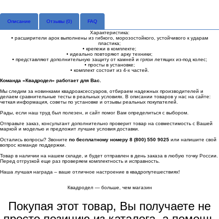
Описание
Отзывы (
0
)
FAQ
Характеристика:
• расширители арок выполнены из гибкого, морозостойкого, устойчивого к ударам
пластика;
• крепежи в комплекте;
• идеально повторяют арку техники;
• представляют дополнительную защиту от камней и грязи летящих из-под колес;
• просты в установке;
• комплект состоит из 4-х частей.
Команда «Квадродел» работает для Вас.
Мы следим за новинками квадроаксессуаров, отбираем надежных производителей и
делаем сравнительные тесты в реальных условиях. В описании товаров у нас на сайте:
четкая информация, советы по установке и отзывы реальных покупателей.
Рады, если наш труд был полезен, и сайт помог Вам определиться с выбором.
Отправьте заказ, консультант дополнительно проверит товар на совместимость с Вашей
маркой и моделью и предложит лучшие условия доставки.
Остались вопросы? Звоните
по бесплатному номеру 8 (800) 550 9025
или напишите свой
вопрос команде поддержки.
Товар в наличии на нашем складе, и будет отправлен в день заказа в любую точку России.
Перед отгрузкой еще раз проверяем комплектность и исправность.
Наша лучшая награда – ваше отличное настроение в квадропутешествиях!
Квадродел — больше, чем магазин
Покупая этот товар, Вы получаете не
просто позицию из каталога, а помощь