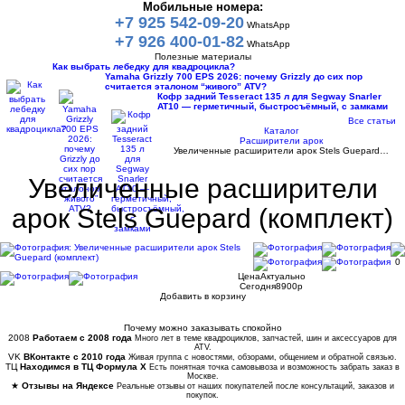
Мобильные номера:
+7 925 542-09-20
WhatsApp
+7 926 400-01-82
WhatsApp
Полезные материалы
Как выбрать лебедку для квадроцикла?
Yamaha Grizzly 700 EPS 2026: почему Grizzly до сих пор
считается эталоном “живого” ATV?
Кофр задний Tesseract 135 л для Segway Snarler
AT10 — герметичный, быстросъёмный, с замками
Все статьи
Каталог
Расширители арок
Увеличенные расширители арок Stels Guepard…
Увеличенные расширители
арок Stels Guepard (комплект)
0
Цена
Актуально
Сегодня
8900
p
Добавить в корзину
Купить в 1 клик
Почему можно заказывать спокойно
2008
Работаем с 2008 года
Много лет в теме квадроциклов, запчастей, шин и аксессуаров для
ATV.
VK
ВКонтакте с 2010 года
Живая группа с новостями, обзорами, общением и обратной связью.
ТЦ
Находимся в ТЦ Формула Х
Есть понятная точка самовывоза и возможность забрать заказ в
Москве.
★
Отзывы на Яндексе
Реальные отзывы от наших покупателей после консультаций, заказов и
покупок.