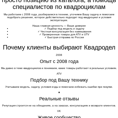
специалистов по квадроциклам
Мы работаем с 2008 года, разбираемся в технике, уточняем Вашу задачу и помогаем
подобрать решение, которое действительно подходит под квадроцикл и условия
эксплуатации.
Наша главная ценность — Ваше доверие
✓
Подбор под модель и задачу
✓
Честная консультация без навязывания
✓
Проверенные товары для ATV и UTV
✓
Быстрая отправка по России
Почему клиенты выбирают Квадродел
2008
Опыт с 2008 года
Мы давно в теме квадроциклов и понимаем, какие товары работают в реальных условиях.
ATV
Подбор под Вашу технику
Учитываем модель, задачу, условия езды и помогаем избежать ошибки при покупке.
★
Реальные отзывы
Репутация строится не на обещаниях, а на заказах, консультациях и возврате клиентов.
VK
Живое сообщество