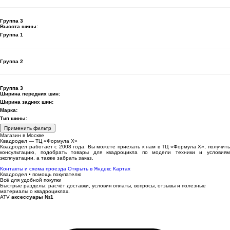
Группа 3
Высота шины:
Группа 1
Группа 2
Группа 3
Ширина передних шин:
Ширина задних шин:
Марка:
Тип шины:
Применить фильтр
Магазин в Москве
Квадродел — ТЦ «Формула Х»
Квадродел работает с 2008 года. Вы можете приехать к нам в ТЦ «Формула Х», получить
консультацию, подобрать товары для квадроцикла по модели техники и условиям
эксплуатации, а также забрать заказ.
Контакты и схема проезда
Открыть в Яндекс Картах
Квадродел • помощь покупателю
Всё для удобной покупки
Быстрые разделы: расчёт доставки, условия оплаты, вопросы, отзывы и полезные
материалы о квадроциклах.
ATV
аксессуары №1