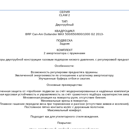
СЕРИЯ
CLAW 2
ТИП
Двухтрубный
КВАДРОЦИКЛ
BRP Can-Am Outlander MAX 500/650/800/1000 G2 2013-
ПОДВЕСКА
Задняя
КОМПЛЕКТ
2 амортизатора с пружинами
ры двухтрубной конструкции газовым подпором низкого давления, с регулировкой преднат
Особенности:
Возможность регулировки преднатяга пружины.
Увеличенной энергоемкости по отношению к штатному амортизатору.
Улучшенные буфера отбоя и сжатия.
Основные преимущества:
иченная защита от «пробоев» подвески за счёт модернизированных и надёжных комплекту
ая курсовая устойчивость и управляемость за счёт грамотного подбора характеристик амо
Мгновенная реакция на повороты руля, отсутствие биения.
Минимальные крены в поворотах.
Плавное гашение передачи веса при торможении и разгоне (отсутствие кивков и козления)
Постоянное пятно контакта колёс с дорожным полотном.
Максимальный комфорт.
Подходит как для утилитарного стиля вождения.
Покрытие: