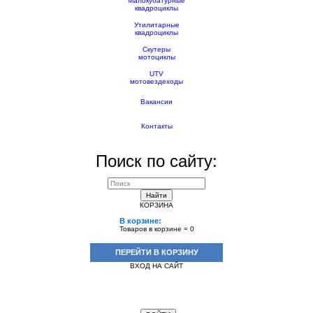
Малокубатурные
квадроциклы
Утилитарные
квадроциклы
Скутеры
мотоциклы
UTV
мотовездеходы
Вакансии
Контакты
Поиск по сайту:
Найти
КОРЗИНА
В корзине:
Товаров в корзине =
0
ПЕРЕЙТИ В КОРЗИНУ
ВХОД НА САЙТ