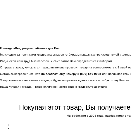
Команда «Квадродел» работает для Вас.
Мы следим за новинками квадроаксессуаров, отбираем надежных производителей и делаем 
Рады, если наш труд был полезен, и сайт помог Вам определиться с выбором.
Отправьте заказ, консультант дополнительно проверит товар на совместимость с Вашей м
Остались вопросы? Звоните
по бесплатному номеру 8 (800) 550 9025
или напишите свой 
Товар в наличии на нашем складе, и будет отправлен в день заказа в любую точку России.
Наша лучшая награда – ваше отличное настроение в квадропутешествиях!
Покупая этот товар, Вы получает
Мы работаем с 2008 года, разбираемся в те