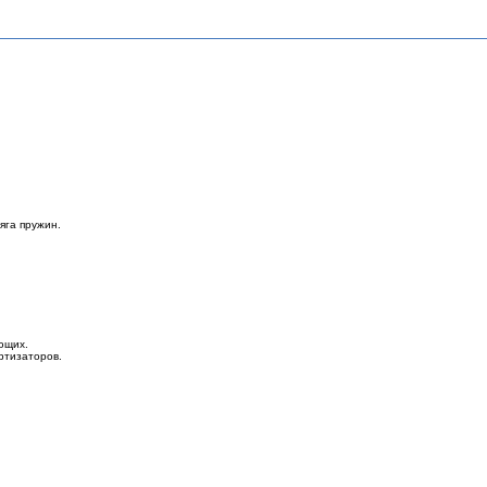
яга пружин.
ющих.
ртизаторов.
.