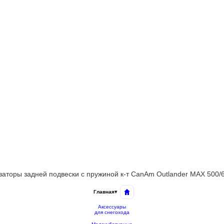
аторы задней подвески с пружиной к-т CanAm Outlander MAX 500/
Главная
▾
Аксессуары
для снегохода