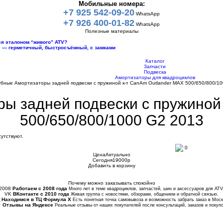
Мобильные номера:
+7 925 542-09-20
WhatsApp
+7 926 400-01-82
WhatsApp
Полезные материалы
тся эталоном “живого” ATV?
10 — герметичный, быстросъёмный, с замками
Каталог
Запчасти
Подвеска
Амортизаторы для квадроциклов
убные Амортизаторы задней подвески с пружиной к-т CanAm Outlander MAX 500/650/800/1
ы задней подвески с пружиной
500/650/800/1000 G2 2013
утствуют.
0
Цена
Актуально
Сегодня
19000
p
Добавить в корзину
Купить в 1 клик
Почему можно заказывать спокойно
2008
Работаем с 2008 года
Много лет в теме квадроциклов, запчастей, шин и аксессуаров для ATV
VK
ВКонтакте с 2010 года
Живая группа с новостями, обзорами, общением и обратной связью.
Находимся в ТЦ Формула Х
Есть понятная точка самовывоза и возможность забрать заказ в Моск
★
Отзывы на Яндексе
Реальные отзывы от наших покупателей после консультаций, заказов и покупо