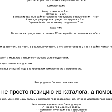
Цинк, серебристый, стойкий к агрессивной среде.
Комплектация:
Амортизаторы — 2 шт.
Пружины – 2 шт.
Бандажированные сайлентблоки не требующие обслуживания – 4 шт.
Ключ для регулировки преднатяга пружин – 1 шт.
Гарантийный талон, паспорт изделия – 2 шт.
Гарантия:
Гарантия на продукцию составляет 12 месяцев без ограничения пробега.
сравнительные тесты в реальных условиях. В описании товаров у нас на сайте: четкая и
аркой и моделью и предложит лучшие условия доставки.
вопрос команде поддержки.
 Перед отгрузкой еще раз проверяем комплектность и исправность.
Квадродел — больше, чем магазин
е не просто позицию из каталога, а пом
хнике, уточняем Вашу задачу и помогаем подобрать решение, которое действительно подхо
Наша главная ценность — Ваше доверие
✓
Подбор под модель и задачу
✓
Честная консультация без навязывания