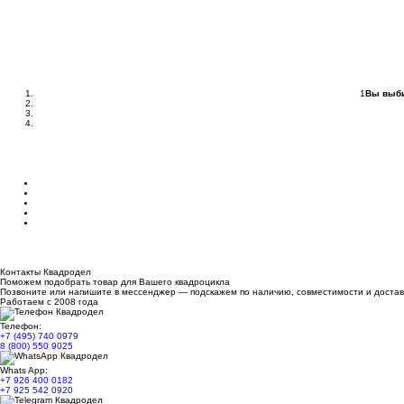
1
Вы выби
Контакты Квадродел
Поможем подобрать товар для Вашего квадроцикла
Позвоните или напишите в мессенджер — подскажем по наличию, совместимости и достав
Работаем с 2008 года
Телефон:
+7 (495) 740 0979
8 (800) 550 9025
Whats App:
+7 926 400 0182
+7 925 542 0920