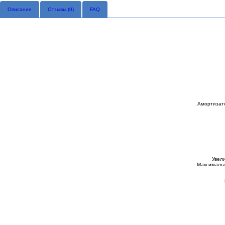
Описание
Отзывы (
0
)
FAQ
Амортизато
Увел
Максимальн