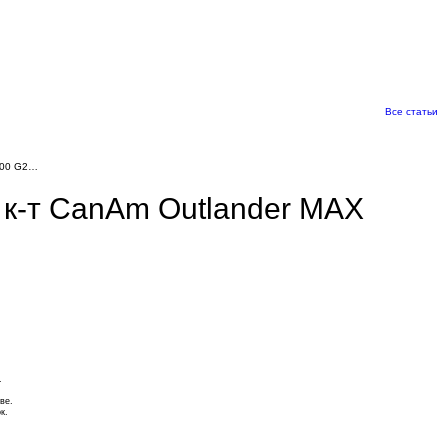
Все статьи
000 G2…
 к-т CanAm Outlander MAX
.
ве.
к.