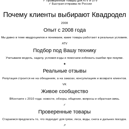
✓
Проверенные товары для ATV и UTV
✓
Быстрая отправка по России
Почему клиенты выбирают Квадродел
2008
Опыт с 2008 года
Мы давно в теме квадроциклов и понимаем, какие товары работают в реальных условиях.
ATV
Подбор под Вашу технику
Учитываем модель, задачу, условия езды и помогаем избежать ошибки при покупке.
★
Реальные отзывы
Репутация строится не на обещаниях, а на заказах, консультациях и возврате клиентов.
VK
Живое сообщество
ВКонтакте с 2010 года: новости, обзоры, общение, вопросы и обратная связь.
✓
Проверенные товары
Стараемся предлагать то, что подходит для грязи, леса, воды, снега и дальних поездок.
↗