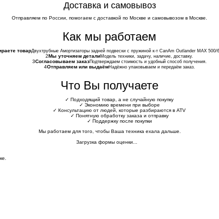
Доставка и самовывоз
Отправляем по России, помогаем с доставкой по Москве и самовывозом в Москве.
Как мы работаем
раете товар
Двухтрубные Амортизаторы задней подвески с пружиной к-т CanAm Outlander MAX 500/6
2
Мы уточняем детали
Модель техники, задачу, наличие, доставку.
3
Согласовываем заказ
Подтверждаем стоимость и удобный способ получения.
4
Отправляем или выдаём
Надёжно упаковываем и передаём заказ.
Что Вы получаете
✓
Подходящий товар, а не случайную покупку
✓
Экономию времени при выборе
✓
Консультацию от людей, которые разбираются в ATV
✓
Понятную обработку заказа и отправку
✓
Поддержку после покупки
Мы работаем для того, чтобы Ваша техника ехала дальше.
Загрузка формы оценки...
ке.