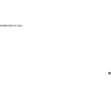
50/800/1000 G2 2013
×