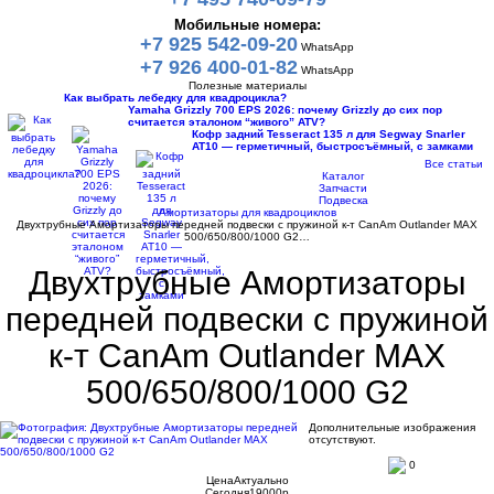
Мобильные номера:
+7 925 542-09-20
WhatsApp
+7 926 400-01-82
WhatsApp
Полезные материалы
Как выбрать лебедку для квадроцикла?
Yamaha Grizzly 700 EPS 2026: почему Grizzly до сих пор
считается эталоном “живого” ATV?
Кофр задний Tesseract 135 л для Segway Snarler
AT10 — герметичный, быстросъёмный, с замками
Все статьи
Каталог
Запчасти
Подвеска
Амортизаторы для квадроциклов
Двухтрубные Амортизаторы передней подвески с пружиной к-т CanAm Outlander MAX
500/650/800/1000 G2…
Двухтрубные Амортизаторы
передней подвески с пружиной
к-т CanAm Outlander MAX
500/650/800/1000 G2
Дополнительные изображения
отсутствуют.
0
Цена
Актуально
Сегодня
19000
p