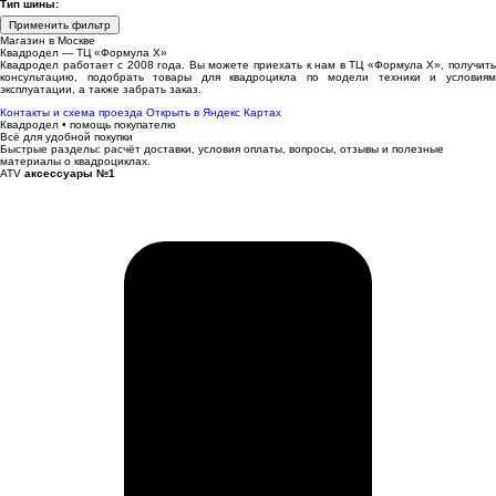
Тип шины:
Применить фильтр
Магазин в Москве
Квадродел — ТЦ «Формула Х»
Квадродел работает с 2008 года. Вы можете приехать к нам в ТЦ «Формула Х», получить
консультацию, подобрать товары для квадроцикла по модели техники и условиям
эксплуатации, а также забрать заказ.
Контакты и схема проезда
Открыть в Яндекс Картах
Квадродел • помощь покупателю
Всё для удобной покупки
Быстрые разделы: расчёт доставки, условия оплаты, вопросы, отзывы и полезные
материалы о квадроциклах.
ATV
аксессуары №1