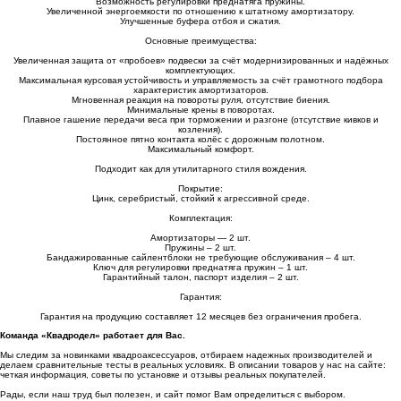
Возможность регулировки преднатяга пружины.
Увеличенной энергоемкости по отношению к штатному амортизатору.
Улучшенные буфера отбоя и сжатия.
Основные преимущества:
Увеличенная защита от «пробоев» подвески за счёт модернизированных и надёжных
комплектующих.
Максимальная курсовая устойчивость и управляемость за счёт грамотного подбора
характеристик амортизаторов.
Мгновенная реакция на повороты руля, отсутствие биения.
Минимальные крены в поворотах.
Плавное гашение передачи веса при торможении и разгоне (отсутствие кивков и
козления).
Постоянное пятно контакта колёс с дорожным полотном.
Максимальный комфорт.
Подходит как для утилитарного стиля вождения.
Покрытие:
Цинк, серебристый, стойкий к агрессивной среде.
Комплектация:
Амортизаторы — 2 шт.
Пружины – 2 шт.
Бандажированные сайлентблоки не требующие обслуживания – 4 шт.
Ключ для регулировки преднатяга пружин – 1 шт.
Гарантийный талон, паспорт изделия – 2 шт.
Гарантия:
Гарантия на продукцию составляет 12 месяцев без ограничения пробега.
Команда «Квадродел» работает для Вас.
Мы следим за новинками квадроаксессуаров, отбираем надежных производителей и
делаем сравнительные тесты в реальных условиях. В описании товаров у нас на сайте:
четкая информация, советы по установке и отзывы реальных покупателей.
Рады, если наш труд был полезен, и сайт помог Вам определиться с выбором.