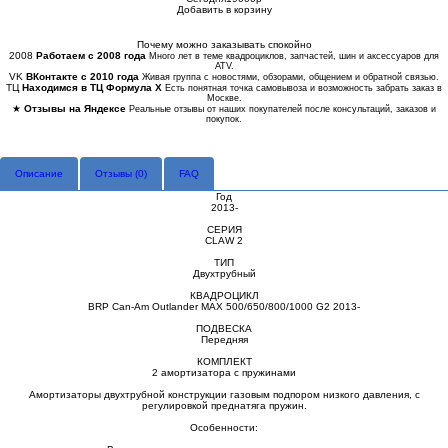
Добавить в корзину
Купить в 1 клик
Почему можно заказывать спокойно
2008
Работаем с 2008 года
Много лет в теме квадроциклов, запчастей, шин и аксессуаров для
ATV.
VK
ВКонтакте с 2010 года
Живая группа с новостями, обзорами, общением и обратной связью.
ТЦ
Находимся в ТЦ Формула Х
Есть понятная точка самовывоза и возможность забрать заказ в
Москве.
★
Отзывы на Яндексе
Реальные отзывы от наших покупателей после консультаций, заказов и
покупок.
Описание
Отзывы (
0
)
FAQ
Год
2013-
СЕРИЯ
CLAW 2
ТИП
Двухтрубный
КВАДРОЦИКЛ
BRP Can-Am Outlander MAX 500/650/800/1000 G2 2013-
ПОДВЕСКА
Передняя
КОМПЛЕКТ
2 амортизатора с пружинами
Амортизаторы двухтрубной конструкции газовым подпором низкого давления, с
регулировкой преднатяга пружин.
Особенности: