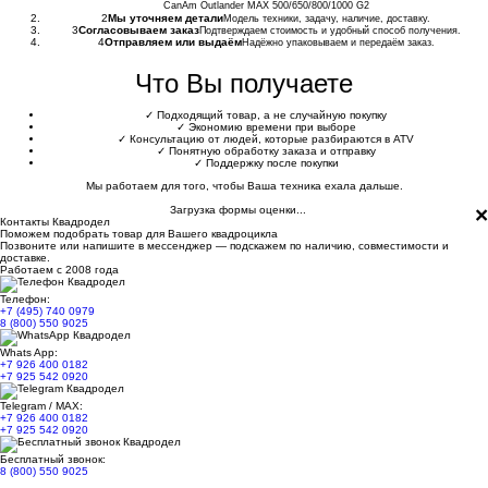
CanAm Outlander MAX 500/650/800/1000 G2
2
Мы уточняем детали
Модель техники, задачу, наличие, доставку.
3
Согласовываем заказ
Подтверждаем стоимость и удобный способ получения.
4
Отправляем или выдаём
Надёжно упаковываем и передаём заказ.
Что Вы получаете
✓
Подходящий товар, а не случайную покупку
✓
Экономию времени при выборе
✓
Консультацию от людей, которые разбираются в ATV
✓
Понятную обработку заказа и отправку
✓
Поддержку после покупки
Мы работаем для того, чтобы Ваша техника ехала дальше.
×
Загрузка формы оценки...
Контакты Квадродел
Поможем подобрать товар для Вашего квадроцикла
Позвоните или напишите в мессенджер — подскажем по наличию, совместимости и
доставке.
Работаем с 2008 года
Телефон:
+7 (495) 740 0979
8 (800) 550 9025
Whats App:
+7 926 400 0182
+7 925 542 0920
Telegram / MAX:
+7 926 400 0182
+7 925 542 0920
Бесплатный звонок:
8 (800) 550 9025