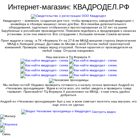
Интернет-магазин: КВАДРОДЕЛ.РФ
Квадродел» – компания, созданная для того, чтобы превратить заводской квадроцикл с
конвейера в «боевую машину» лично для Вас. Вся линейка дополнительного
оборудования, тщательно отобранная и протестированная за 10 лет на рынке.
Зарубежные и российские производители. Поможем подобрать и предупредим о нюансах
установки, если они имеются. Все сотрудники с большим личным стажем катания.
Пункт выдачи и склад - в ТК «Формула X» на 27-й км МКАД внешняя сторона (пересечение
МКАД и Липецкой улицы). Доставка по Москве и всей России любой транспортной
компанией. Проверка товара перед отгрузкой. Полная гарантия от производителя на
любой товар. Отгрузка ежедневно.
Наш магазин в ТЦ Формула Х:
Мы любим гостей! Недавно проверить готовность к началу сезона приезжал Андрей из
«Чеховских проходимцев». Ждем в гости всех, кто любит увидеть и проверить товар
«живьем». Приезжайте! ТЦ Формула Х расположен на МКАД - к нам очень удобно
добраться.
Андрей из «Чеховских проходимцев» был у нас и всем советует посетить наш магазин, кто
еще этого не сделал.
Смотреть видео
0