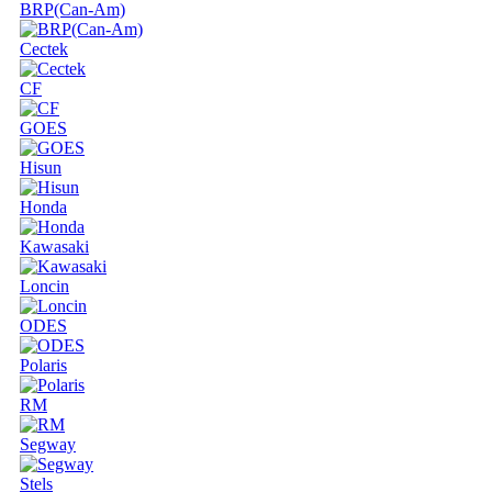
BRP(Can-Am)
Cectek
CF
GOES
Hisun
Honda
Kawasaki
Loncin
ODES
Polaris
RM
Segway
Stels