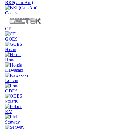
BRP(Can-Am)
Cectek
CF
GOES
Hisun
Honda
Kawasaki
Loncin
ODES
Polaris
RM
Segway