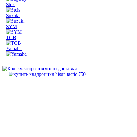
Stels
Suzuki
SYM
TGB
Yamaha