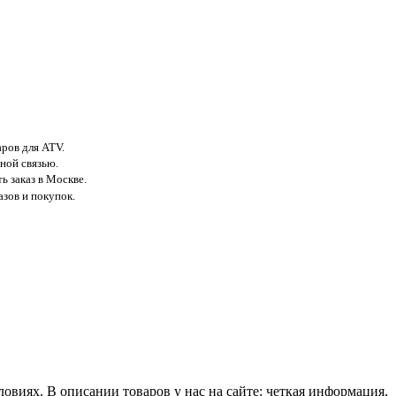
аров для ATV.
ной связью.
ь заказ в Москве.
азов и покупок.
виях. В описании товаров у нас на сайте: четкая информация,