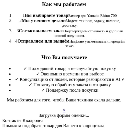
Как мы работаем
1
Вы выбираете товар
Бампер для Yamaha Rhino 700
2
Мы уточняем детали
Модель техники, задачу, наличие,
доставку.
3
Согласовываем заказ
Подтверждаем стоимость и удобный
способ получения.
4
Отправляем или выдаём
Надёжно упаковываем и передаём
заказ.
Что Вы получаете
✓
Подходящий товар, а не случайную покупку
✓
Экономию времени при выборе
✓
Консультацию от людей, которые разбираются в ATV
✓
Понятную обработку заказа и отправку
✓
Поддержку после покупки
Мы работаем для того, чтобы Ваша техника ехала дальше.
×
Загрузка формы оценки...
Контакты Квадродел
Поможем подобрать товар для Вашего квадроцикла