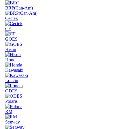
BRP(Can-Am)
Cectek
CF
GOES
Hisun
Honda
Kawasaki
Loncin
ODES
Polaris
RM
Segway