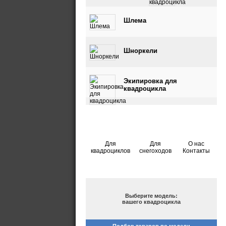
квадроцикла
Шлема
Шноркели
Экипировка для
квадроцикла
Для
Для
О нас
квадроциклов
снегоходов
Контакты
ПОДБОР ПО МОДЕЛИ
Выберите модель:
вашего квадроцикла