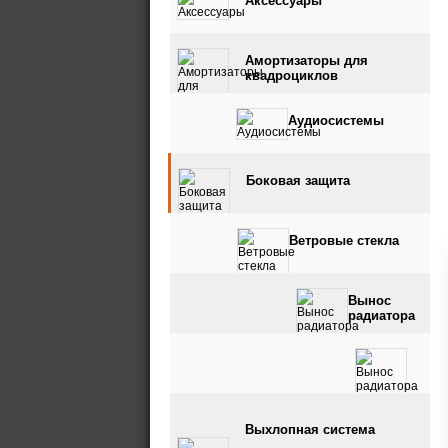
Аксессуары
Амортизаторы для
квадроциклов
Аудиосистемы
Боковая защита
Ветровые стекла
Вынос
радиатора
Вынос радиатора и
Выхлопная система
шноркель