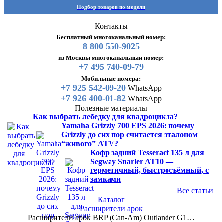
Подбор товаров по модели
Контакты
Бесплатный многоканальный номер:
8 800 550-9025
из Москвы многоканальный номер:
+7 495 740-09-79
Мобильные номера:
+7 925 542-09-20
WhatsApp
+7 926 400-01-82
WhatsApp
Полезные материалы
Как выбрать лебедку для квадроцикла?
Yamaha Grizzly 700 EPS 2026: почему
Grizzly до сих пор считается эталоном
“живого” ATV?
Кофр задний Tesseract 135 л для
Segway Snarler AT10 —
герметичный, быстросъёмный, с
замками
Все статьи
Каталог
Расширители арок
Расширители арок BRP (Can-Am) Outlander G1…