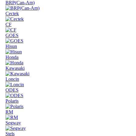
BRP(Can-Am)
Cectek
CF
GOES
Hisun
Honda
Kawasaki
Loncin
ODES
Polaris
RM
Segway
Stels