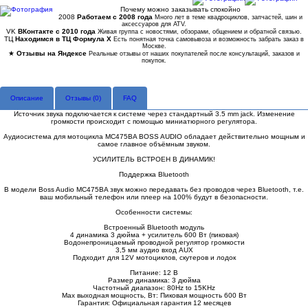
Почему можно заказывать спокойно
2008
Работаем с 2008 года
Много лет в теме квадроциклов, запчастей, шин и
аксессуаров для ATV.
VK
ВКонтакте с 2010 года
Живая группа с новостями, обзорами, общением и обратной связью.
ТЦ
Находимся в ТЦ Формула Х
Есть понятная точка самовывоза и возможность забрать заказ в
Москве.
★
Отзывы на Яндексе
Реальные отзывы от наших покупателей после консультаций, заказов и
покупок.
Описание
Отзывы (
0
)
FAQ
Источник звука подключается к системе через стандартный 3.5 mm jack. Изменение
громкости происходит с помощью миниатюрного регулятора.
Аудиосистема для мотоцикла MC475BA BOSS AUDIO обладает действительно мощным и
самое главное объёмным звуком.
УСИЛИТЕЛЬ ВСТРОЕН В ДИНАМИК!
Поддержка Bluetooth
В модели Boss Audio MC475BA звук можно передавать без проводов через Bluetooth, т.е.
ваш мобильный телефон или плеер на 100% будут в безопасности.
Особенности системы:
Встроенный Bluetooth модуль
4 динамика 3 дюйма + усилитель 600 Вт (пиковая)
Водонепроницаемый проводной регулятор громкости
3,5 мм аудио вход AUX
Подходит для 12V мотоциклов, скутеров и лодок
Питание: 12 В
Размер динамика: 3 дюйма
Частотный диапазон: 80Hz to 15KHz
Max выходная мощность, Вт: Пиковая мощность 600 Вт
Гарантия: Официальная гарантия 12 месяцев