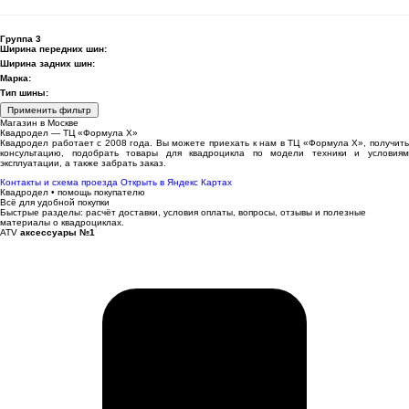
Группа 3
Ширина передних шин:
Ширина задних шин:
Марка:
Тип шины:
Применить фильтр
Магазин в Москве
Квадродел — ТЦ «Формула Х»
Квадродел работает с 2008 года. Вы можете приехать к нам в ТЦ «Формула Х», получить
консультацию, подобрать товары для квадроцикла по модели техники и условиям
эксплуатации, а также забрать заказ.
Контакты и схема проезда
Открыть в Яндекс Картах
Квадродел • помощь покупателю
Всё для удобной покупки
Быстрые разделы: расчёт доставки, условия оплаты, вопросы, отзывы и полезные
материалы о квадроциклах.
ATV
аксессуары №1