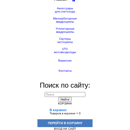
Аксессуары
для снегохода
Малокубатурные
квадроциклы
Утилитарные
квадроциклы
Скутеры
мотоциклы
UTV
мотовездеходы
Вакансии
Контакты
Поиск по сайту:
Найти
КОРЗИНА
В корзине:
Товаров в корзине =
0
ПЕРЕЙТИ В КОРЗИНУ
ВХОД НА САЙТ