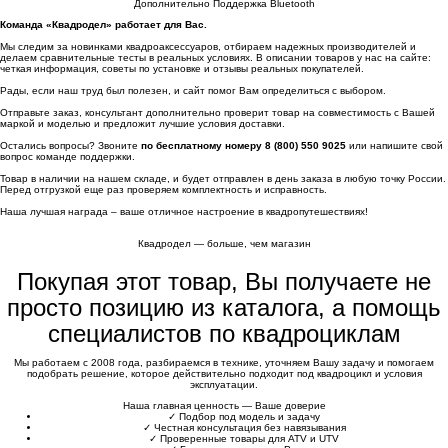
Дополнительно Поддержка Bluetooth
Команда «Квадродел» работает для Вас.
Мы следим за новинками квадроаксессуаров, отбираем надежных производителей и
делаем сравнительные тесты в реальных условиях. В описании товаров у нас на сайте:
четкая информация, советы по установке и отзывы реальных покупателей.
Рады, если наш труд был полезен, и сайт помог Вам определиться с выбором.
Отправьте заказ, консультант дополнительно проверит товар на совместимость с Вашей
маркой и моделью и предложит лучшие условия доставки.
Остались вопросы? Звоните
по бесплатному номеру 8 (800) 550 9025
или напишите свой
вопрос команде поддержки.
Товар в наличии на нашем складе, и будет отправлен в день заказа в любую точку России.
Перед отгрузкой еще раз проверяем комплектность и исправность.
Наша лучшая награда – ваше отличное настроение в квадропутешествиях!
Квадродел — больше, чем магазин
Покупая этот товар, Вы получаете не
просто позицию из каталога, а помощь
специалистов по квадроциклам
Мы работаем с 2008 года, разбираемся в технике, уточняем Вашу задачу и помогаем
подобрать решение, которое действительно подходит под квадроцикл и условия
эксплуатации.
Наша главная ценность — Ваше доверие
✓
Подбор под модель и задачу
✓
Честная консультация без навязывания
✓
Проверенные товары для ATV и UTV