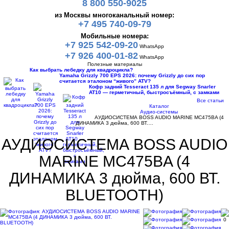
8 800 550-9025
из Москвы многоканальный номер:
+7 495 740-09-79
Мобильные номера:
+7 925 542-09-20
WhatsApp
+7 926 400-01-82
WhatsApp
Полезные материалы
Как выбрать лебедку для квадроцикла?
Yamaha Grizzly 700 EPS 2026: почему Grizzly до сих пор
считается эталоном “живого” ATV?
Кофр задний Tesseract 135 л для Segway Snarler
AT10 — герметичный, быстросъёмный, с замками
Все статьи
Каталог
Аудио-системы
АУДИОСИСТЕМА BOSS AUDIO MARINE MC475BA (4
ДИНАМИКА 3 дюйма, 600 ВТ.…
АУДИОСИСТЕМА BOSS AUDIO
MARINE MC475BA (4
ДИНАМИКА 3 дюйма, 600 ВТ.
BLUETOOTH)
0