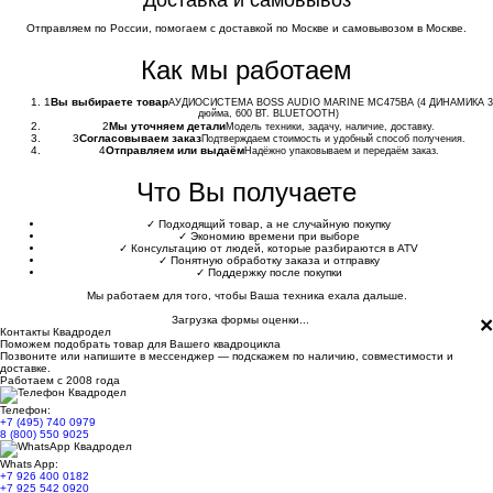
Доставка и самовывоз
Отправляем по России, помогаем с доставкой по Москве и самовывозом в Москве.
Как мы работаем
1
Вы выбираете товар
АУДИОСИСТЕМА BOSS AUDIO MARINE MC475BA (4 ДИНАМИКА 3
дюйма, 600 ВТ. BLUETOOTH)
2
Мы уточняем детали
Модель техники, задачу, наличие, доставку.
3
Согласовываем заказ
Подтверждаем стоимость и удобный способ получения.
4
Отправляем или выдаём
Надёжно упаковываем и передаём заказ.
Что Вы получаете
✓
Подходящий товар, а не случайную покупку
✓
Экономию времени при выборе
✓
Консультацию от людей, которые разбираются в ATV
✓
Понятную обработку заказа и отправку
✓
Поддержку после покупки
Мы работаем для того, чтобы Ваша техника ехала дальше.
×
Загрузка формы оценки...
Контакты Квадродел
Поможем подобрать товар для Вашего квадроцикла
Позвоните или напишите в мессенджер — подскажем по наличию, совместимости и
доставке.
Работаем с 2008 года
Телефон:
+7 (495) 740 0979
8 (800) 550 9025
Whats App:
+7 926 400 0182
+7 925 542 0920