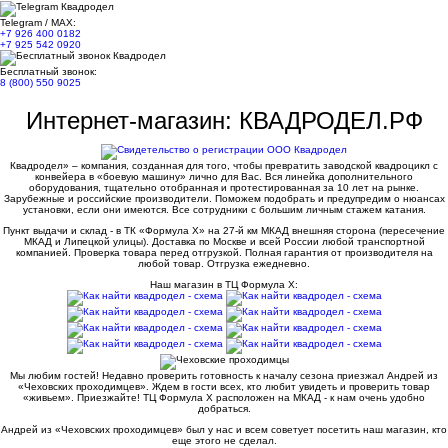
Telegram / MAX:
+7 926 400 0182
+7 925 542 0920
Бесплатный звонок:
8 (800) 550 9025
Интернет-магазин: КВАДРОДЕЛ.РФ
Квадродел» – компания, созданная для того, чтобы превратить заводской квадроцикл с
конвейера в «боевую машину» лично для Вас. Вся линейка дополнительного
оборудования, тщательно отобранная и протестированная за 10 лет на рынке.
Зарубежные и российские производители. Поможем подобрать и предупредим о нюансах
установки, если они имеются. Все сотрудники с большим личным стажем катания.
Пункт выдачи и склад - в ТК «Формула X» на 27-й км МКАД внешняя сторона (пересечение
МКАД и Липецкой улицы). Доставка по Москве и всей России любой транспортной
компанией. Проверка товара перед отгрузкой. Полная гарантия от производителя на
любой товар. Отгрузка ежедневно.
Наш магазин в ТЦ Формула Х:
Мы любим гостей! Недавно проверить готовность к началу сезона приезжал Андрей из
«Чеховских проходимцев». Ждем в гости всех, кто любит увидеть и проверить товар
«живьем». Приезжайте! ТЦ Формула Х расположен на МКАД - к нам очень удобно
добраться.
Андрей из «Чеховских проходимцев» был у нас и всем советует посетить наш магазин, кто
еще этого не сделал.