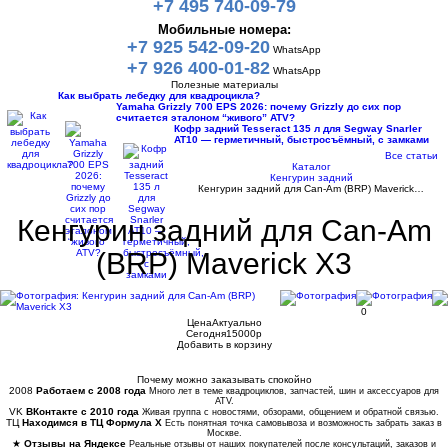
+7 495 740-09-79
Мобильные номера:
+7 925 542-09-20
WhatsApp
+7 926 400-01-82
WhatsApp
Полезные материалы
Как выбрать лебедку для квадроцикла?
Yamaha Grizzly 700 EPS 2026: почему Grizzly до сих пор
считается эталоном “живого” ATV?
Кофр задний Tesseract 135 л для Segway Snarler
AT10 — герметичный, быстросъёмный, с замками
Все статьи
Каталог
Кенгурин задний
Кенгурин задний для Can-Am (BRP) Maverick…
Кенгурин задний для Can-Am
(BRP) Maverick X3
0
Цена
Актуально
Сегодня
15000
p
Добавить в корзину
Купить в 1 клик
Почему можно заказывать спокойно
2008
Работаем с 2008 года
Много лет в теме квадроциклов, запчастей, шин и аксессуаров для
ATV.
VK
ВКонтакте с 2010 года
Живая группа с новостями, обзорами, общением и обратной связью.
ТЦ
Находимся в ТЦ Формула Х
Есть понятная точка самовывоза и возможность забрать заказ в
Москве.
★
Отзывы на Яндексе
Реальные отзывы от наших покупателей после консультаций, заказов и