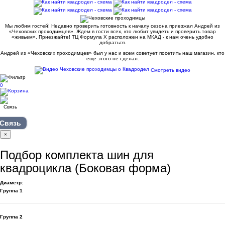
Мы любим гостей! Недавно проверить готовность к началу сезона приезжал Андрей из
«Чеховских проходимцев». Ждем в гости всех, кто любит увидеть и проверить товар
«живьем». Приезжайте! ТЦ Формула Х расположен на МКАД - к нам очень удобно
добраться.
Андрей из «Чеховских проходимцев» был у нас и всем советует посетить наш магазин, кто
еще этого не сделал.
Смотреть видео
0
Связь
×
Подбор комплекта шин для
квадроцикла (Боковая форма)
Диаметр:
Группа 1
Группа 2