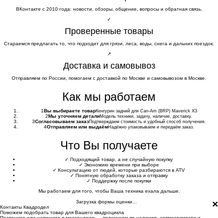
ВКонтакте с 2010 года: новости, обзоры, общение, вопросы и обратная связь.
✓
Проверенные товары
Стараемся предлагать то, что подходит для грязи, леса, воды, снега и дальних поездок.
↗
Доставка и самовывоз
Отправляем по России, помогаем с доставкой по Москве и самовывозом в Москве.
Как мы работаем
1
Вы выбираете товар
Кенгурин задний для Can-Am (BRP) Maverick X3
2
Мы уточняем детали
Модель техники, задачу, наличие, доставку.
3
Согласовываем заказ
Подтверждаем стоимость и удобный способ получения.
4
Отправляем или выдаём
Надёжно упаковываем и передаём заказ.
Что Вы получаете
✓
Подходящий товар, а не случайную покупку
✓
Экономию времени при выборе
✓
Консультацию от людей, которые разбираются в ATV
✓
Понятную обработку заказа и отправку
✓
Поддержку после покупки
Мы работаем для того, чтобы Ваша техника ехала дальше.
×
Загрузка формы оценки...
Контакты Квадродел
Поможем подобрать товар для Вашего квадроцикла
Позвоните или напишите в мессенджер — подскажем по наличию, совместимости и