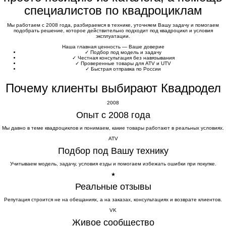
специалистов по квадроциклам
Мы работаем с 2008 года, разбираемся в технике, уточняем Вашу задачу и помогаем
подобрать решение, которое действительно подходит под квадроцикл и условия
эксплуатации.
Наша главная ценность — Ваше доверие
✓
Подбор под модель и задачу
✓
Честная консультация без навязывания
✓
Проверенные товары для ATV и UTV
✓
Быстрая отправка по России
Почему клиенты выбирают Квадродел
2008
Опыт с 2008 года
Мы давно в теме квадроциклов и понимаем, какие товары работают в реальных условиях.
ATV
Подбор под Вашу технику
Учитываем модель, задачу, условия езды и помогаем избежать ошибки при покупке.
★
Реальные отзывы
Репутация строится не на обещаниях, а на заказах, консультациях и возврате клиентов.
VK
Живое сообщество