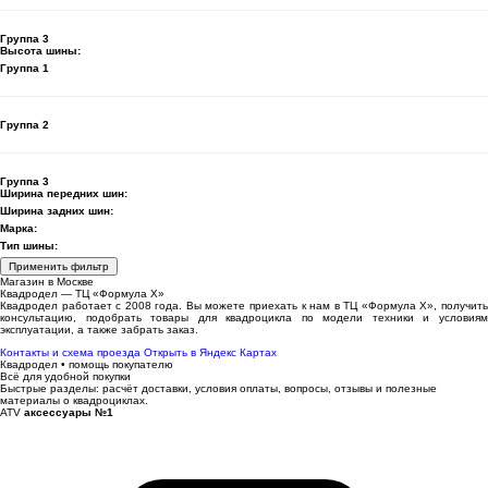
Группа 3
Высота шины:
Группа 1
Группа 2
Группа 3
Ширина передних шин:
Ширина задних шин:
Марка:
Тип шины:
Применить фильтр
Магазин в Москве
Квадродел — ТЦ «Формула Х»
Квадродел работает с 2008 года. Вы можете приехать к нам в ТЦ «Формула Х», получить
консультацию, подобрать товары для квадроцикла по модели техники и условиям
эксплуатации, а также забрать заказ.
Контакты и схема проезда
Открыть в Яндекс Картах
Квадродел • помощь покупателю
Всё для удобной покупки
Быстрые разделы: расчёт доставки, условия оплаты, вопросы, отзывы и полезные
материалы о квадроциклах.
ATV
аксессуары №1