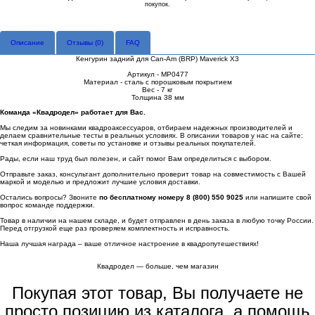
покупок.
Описание
Отзывы (
0
)
FAQ
Кенгурин задний для Can-Am (BRP) Maverick X3
Артикул - MP0477
Материал - сталь с порошковым покрытием
Вес - 7 кг
Толщина 38 мм
Команда «Квадродел» работает для Вас.
Мы следим за новинками квадроаксессуаров, отбираем надежных производителей и
делаем сравнительные тесты в реальных условиях. В описании товаров у нас на сайте:
четкая информация, советы по установке и отзывы реальных покупателей.
Рады, если наш труд был полезен, и сайт помог Вам определиться с выбором.
Отправьте заказ, консультант дополнительно проверит товар на совместимость с Вашей
маркой и моделью и предложит лучшие условия доставки.
Остались вопросы? Звоните
по бесплатному номеру 8 (800) 550 9025
или напишите свой
вопрос команде поддержки.
Товар в наличии на нашем складе, и будет отправлен в день заказа в любую точку России.
Перед отгрузкой еще раз проверяем комплектность и исправность.
Наша лучшая награда – ваше отличное настроение в квадропутешествиях!
Квадродел — больше, чем магазин
Покупая этот товар, Вы получаете не
просто позицию из каталога, а помощь