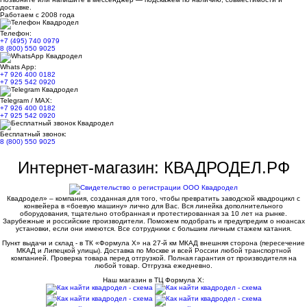
доставке.
Работаем с 2008 года
Телефон:
+7 (495) 740 0979
8 (800) 550 9025
Whats App:
+7 926 400 0182
+7 925 542 0920
Telegram / MAX:
+7 926 400 0182
+7 925 542 0920
Бесплатный звонок:
8 (800) 550 9025
Интернет-магазин: КВАДРОДЕЛ.РФ
Квадродел» – компания, созданная для того, чтобы превратить заводской квадроцикл с
конвейера в «боевую машину» лично для Вас. Вся линейка дополнительного
оборудования, тщательно отобранная и протестированная за 10 лет на рынке.
Зарубежные и российские производители. Поможем подобрать и предупредим о нюансах
установки, если они имеются. Все сотрудники с большим личным стажем катания.
Пункт выдачи и склад - в ТК «Формула X» на 27-й км МКАД внешняя сторона (пересечение
МКАД и Липецкой улицы). Доставка по Москве и всей России любой транспортной
компанией. Проверка товара перед отгрузкой. Полная гарантия от производителя на
любой товар. Отгрузка ежедневно.
Наш магазин в ТЦ Формула Х: