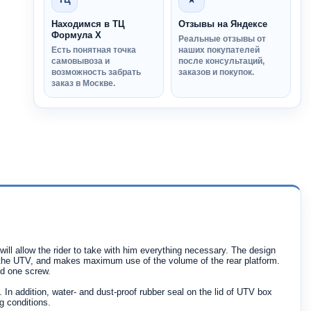
Находимся в ТЦ
Отзывы на Яндексе
Формула Х
Реальные отзывы от
Есть понятная точка
наших покупателей
самовывоза и
после консультаций,
возможность забрать
заказов и покупок.
заказ в Москве.
will allow the rider to take with him everything necessary. The design
 the UTV, and makes maximum use of the volume of the rear platform.
nd one screw.
In addition, water- and dust-proof rubber seal on the lid of UTV box
g conditions.