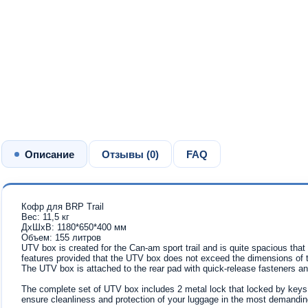
Описание
Отзывы (
0
)
FAQ
Кофр для BRP Trail
Вес: 11,5 кг
ДхШхВ: 1180*650*400 мм
Объем: 155 литров
UTV box is created for the Can-am sport trail and is quite spacious that 
features provided that the UTV box does not exceed the dimensions of
The UTV box is attached to the rear pad with quick-release fasteners a
The complete set of UTV box includes 2 metal lock that locked by keys. 
ensure cleanliness and protection of your luggage in the most demandin