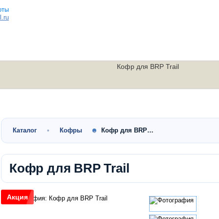
.ru
Кофр для BRP Trail
Малокубатурные
Утилитарные
Скутеры
квадроциклы
квадроциклы
мотоциклы
Каталог
Кофры
Кофр для BRP…
Кофр для BRP Trail
Акция