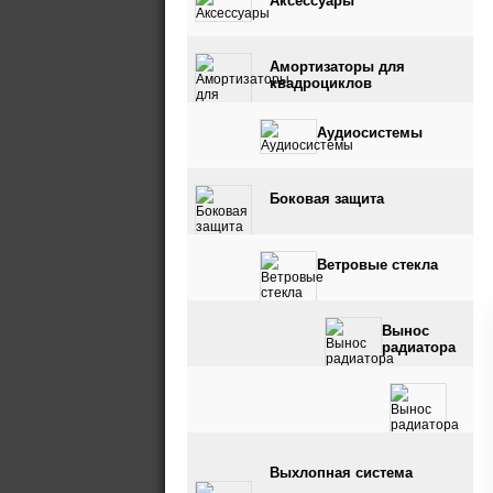
Аксессуары
Амортизаторы для
квадроциклов
Аудиосистемы
Боковая защита
Ветровые стекла
Вынос
радиатора
Вынос радиатора и
Выхлопная система
шноркель