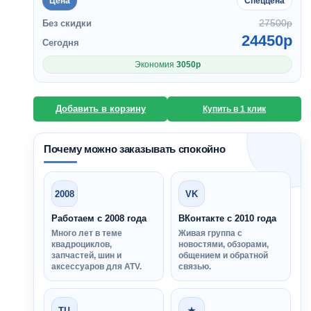
Цена
Спеццена
27500
p
Без скидки
24450
p
Сегодня
Экономия
3050
p
Добавить в корзину
Купить в 1 клик
Почему можно заказывать спокойно
2008
VK
Работаем с 2008 года
ВКонтакте с 2010 года
Много лет в теме
Живая группа с
квадроциклов,
новостями, обзорами,
запчастей, шин и
общением и обратной
аксессуаров для ATV.
связью.
ТЦ
★