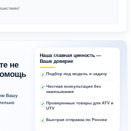
ешествиях!
Наша главная ценность —
Ваше доверие
те не
 помощь
Подбор под модель и задачу
✓
Честная консультация без
✓
навязывания
яем Вашу
ительно
Проверенные товары для ATV и
✓
UTV
Быстрая отправка по России
✓