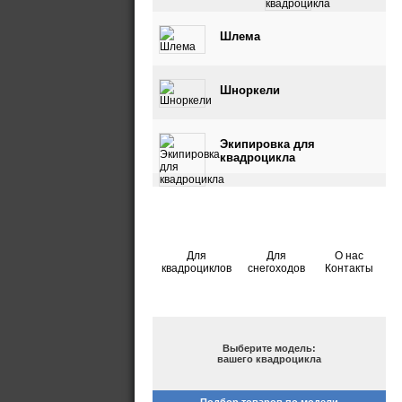
квадроцикла
Шлема
Шноркели
Экипировка для
квадроцикла
Для
Для
О нас
квадроциклов
снегоходов
Контакты
ПОДБОР ПО МОДЕЛИ
Выберите модель:
вашего квадроцикла