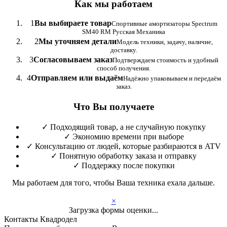
Как мы работаем
1
Вы выбираете товар
Спортивные амортизаторы Spectrum
SM40 RM Русская Механика
2
Мы уточняем детали
Модель техники, задачу, наличие,
доставку.
3
Согласовываем заказ
Подтверждаем стоимость и удобный
способ получения.
4
Отправляем или выдаём
Надёжно упаковываем и передаём
заказ.
Что Вы получаете
✓
Подходящий товар, а не случайную покупку
✓
Экономию времени при выборе
✓
Консультацию от людей, которые разбираются в ATV
✓
Понятную обработку заказа и отправку
✓
Поддержку после покупки
Мы работаем для того, чтобы Ваша техника ехала дальше.
×
Загрузка формы оценки...
Контакты Квадродел