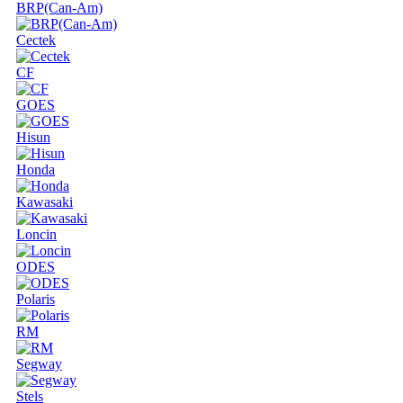
BRP(Can-Am)
Cectek
CF
GOES
Hisun
Honda
Kawasaki
Loncin
ODES
Polaris
RM
Segway
Stels