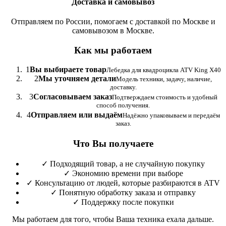
Доставка и самовывоз
Отправляем по России, помогаем с доставкой по Москве и
самовывозом в Москве.
Как мы работаем
1
Вы выбираете товар
Лебедка для квадроцикла ATV King X40
2
Мы уточняем детали
Модель техники, задачу, наличие,
доставку.
3
Согласовываем заказ
Подтверждаем стоимость и удобный
способ получения.
4
Отправляем или выдаём
Надёжно упаковываем и передаём
заказ.
Что Вы получаете
✓
Подходящий товар, а не случайную покупку
✓
Экономию времени при выборе
✓
Консультацию от людей, которые разбираются в ATV
✓
Понятную обработку заказа и отправку
✓
Поддержку после покупки
Мы работаем для того, чтобы Ваша техника ехала дальше.