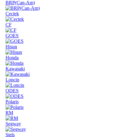
BRP(Can-Am)
Cectek
CF
GOES
Hisun
Honda
Kawasaki
Loncin
ODES
Polaris
RM
Segway
Stels