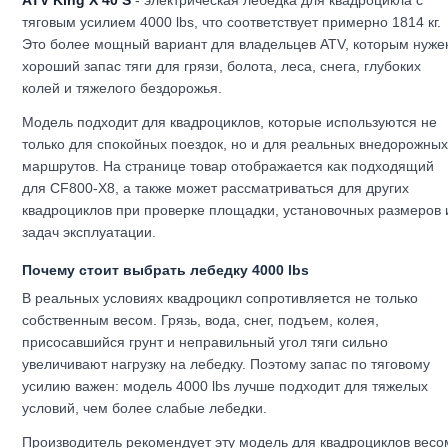
ATV King X 40 S
- электрическая лебедка для квадроцикла с
тяговым усилием 4000 lbs, что соответствует примерно 1814 кг.
Это более мощный вариант для владельцев ATV, которым нуже
хороший запас тяги для грязи, болота, леса, снега, глубоких
колей и тяжелого бездорожья.
Модель подходит для квадроциклов, которые используются не
только для спокойных поездок, но и для реальных внедорожны
маршрутов. На странице товар отображается как подходящий
для CF800-X8, а также может рассматриваться для других
квадроциклов при проверке площадки, установочных размеров 
задач эксплуатации.
Почему стоит выбрать лебедку 4000 lbs
В реальных условиях квадроцикл сопротивляется не только
собственным весом. Грязь, вода, снег, подъем, колея,
присосавшийся грунт и неправильный угол тяги сильно
увеличивают нагрузку на лебедку. Поэтому запас по тяговому
усилию важен: модель 4000 lbs лучше подходит для тяжелых
условий, чем более слабые лебедки.
Производитель рекомендует эту модель для квадроциклов весо