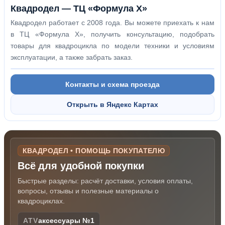
Квадродел — ТЦ «Формула Х»
Квадродел работает с 2008 года. Вы можете приехать к нам
в ТЦ «Формула Х», получить консультацию, подобрать
товары для квадроцикла по модели техники и условиям
эксплуатации, а также забрать заказ.
Контакты и схема проезда
Открыть в Яндекс Картах
КВАДРОДЕЛ • ПОМОЩЬ ПОКУПАТЕЛЮ
Всё для удобной покупки
Быстрые разделы: расчёт доставки, условия оплаты,
вопросы, отзывы и полезные материалы о
квадроциклах.
ATV
аксессуары №1