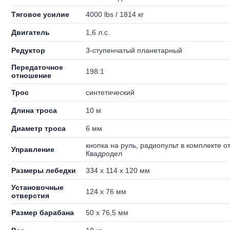
Тяговое усилие
4000 lbs / 1814 кг
Двигатель
1,6 л.с.
Редуктор
3-ступенчатый планетарный
Передаточное
198:1
отношение
Трос
синтетический
Длина троса
10 м
Диаметр троса
6 мм
кнопка на руль, радиопульт в комплекте о
Управление
Квадродел
Размеры лебедки
334 x 114 x 120 мм
Установочные
124 x 76 мм
отверстия
Размер барабана
50 x 76,5 мм