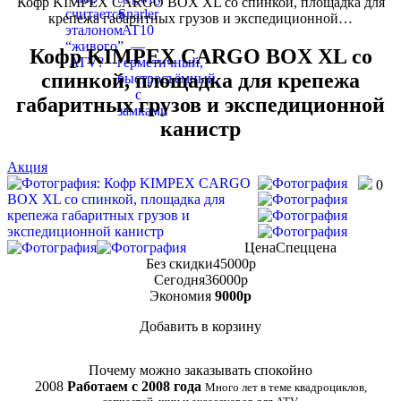
Кофр KIMPEX CARGO BOX XL со спинкой, площадка для
крепежа габаритных грузов и экспедиционной…
Кофр KIMPEX CARGO BOX XL со
спинкой, площадка для крепежа
габаритных грузов и экспедиционной
канистр
Акция
0
Цена
Спеццена
Без скидки
45000
p
Сегодня
36000
p
Экономия
9000
p
Добавить в корзину
Купить в 1 клик
Почему можно заказывать спокойно
2008
Работаем с 2008 года
Много лет в теме квадроциклов,