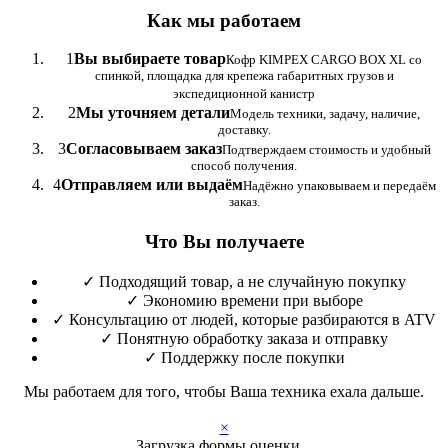
Как мы работаем
1
Вы выбираете товар
Кофр KIMPEX CARGO BOX XL со
спинкой, площадка для крепежа габаритных грузов и
экспедиционной канистр
2
Мы уточняем детали
Модель техники, задачу, наличие,
доставку.
3
Согласовываем заказ
Подтверждаем стоимость и удобный
способ получения.
4
Отправляем или выдаём
Надёжно упаковываем и передаём
заказ.
Что Вы получаете
✓
Подходящий товар, а не случайную покупку
✓
Экономию времени при выборе
✓
Консультацию от людей, которые разбираются в ATV
✓
Понятную обработку заказа и отправку
✓
Поддержку после покупки
Мы работаем для того, чтобы Ваша техника ехала дальше.
×
Загрузка формы оценки...