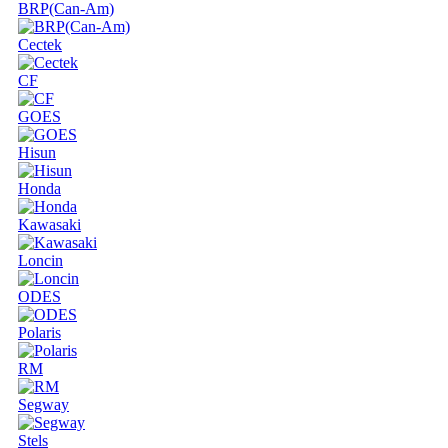
BRP(Can-Am)
Cectek
CF
GOES
Hisun
Honda
Kawasaki
Loncin
ODES
Polaris
RM
Segway
Stels