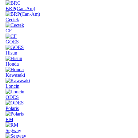
BRP(Can-Am)
Cectek
CF
GOES
Hisun
Honda
Kawasaki
Loncin
ODES
Polaris
RM
Segway