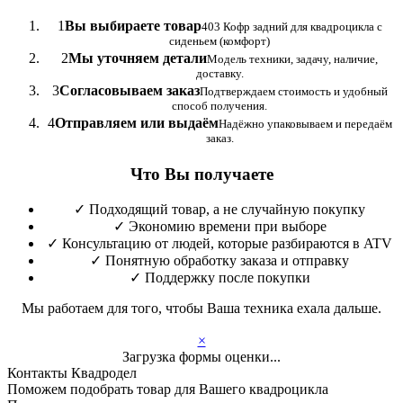
1
Вы выбираете товар
403 Кофр задний для квадроцикла с
сиденьем (комфорт)
2
Мы уточняем детали
Модель техники, задачу, наличие,
доставку.
3
Согласовываем заказ
Подтверждаем стоимость и удобный
способ получения.
4
Отправляем или выдаём
Надёжно упаковываем и передаём
заказ.
Что Вы получаете
✓
Подходящий товар, а не случайную покупку
✓
Экономию времени при выборе
✓
Консультацию от людей, которые разбираются в ATV
✓
Понятную обработку заказа и отправку
✓
Поддержку после покупки
Мы работаем для того, чтобы Ваша техника ехала дальше.
×
Загрузка формы оценки...
Контакты Квадродел
Поможем подобрать товар для Вашего квадроцикла