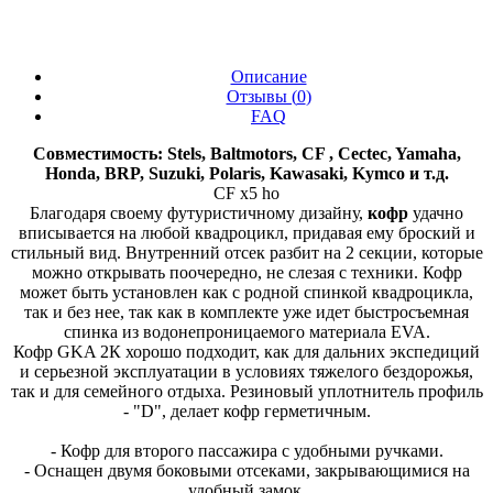
Описание
Отзывы (
0
)
FAQ
Совместимость: Stels, Baltmotors, CF , Cectec, Yamaha,
Honda, BRP, Suzuki, Polaris, Kawasaki, Kymco и т.д.
CF x5 ho
Благодаря своему футуристичному дизайну,
кофр
удачно
вписывается на любой квадроцикл, придавая ему броский и
стильный вид. Внутренний отсек разбит на 2 секции, которые
можно открывать поочередно, не слезая с техники. Кофр
может быть установлен как с родной спинкой квадроцикла,
так и без нее, так как в комплекте уже идет быстросъемная
спинка из водонепроницаемого материала EVA.
Кофр GKA 2К хорошо подходит, как для дальних экспедиций
и серьезной эксплуатации в условиях тяжелого бездорожья,
так и для семейного отдыха. Резиновый уплотнитель профиль
- "D", делает кофр герметичным.
- Кофр для второго пассажира с удобными ручками.
- Оснащен двумя боковыми отсеками, закрывающимися на
удобный замок.