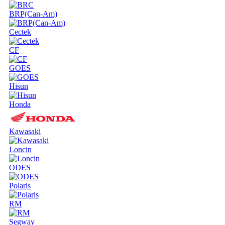
BRP(Can-Am)
Cectek
CF
GOES
Hisun
Honda
Kawasaki
Loncin
ODES
Polaris
RM
Segway