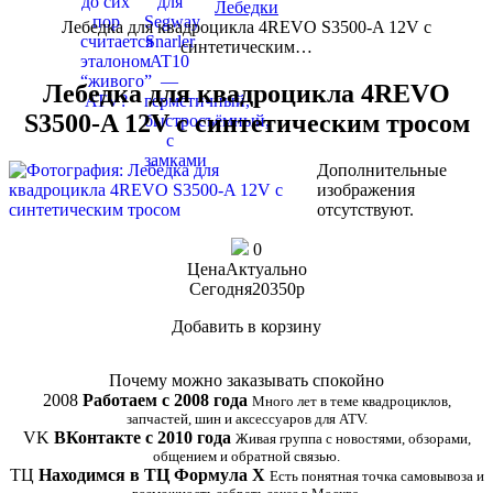
Лебедки
Лебедка для квадроцикла 4REVO S3500-A 12V с
синтетическим…
Лебедка для квадроцикла 4REVO
S3500-A 12V с синтетическим тросом
Дополнительные
изображения
отсутствуют.
0
Цена
Актуально
Сегодня
20350
p
Добавить в корзину
Купить в 1 клик
Почему можно заказывать спокойно
2008
Работаем с 2008 года
Много лет в теме квадроциклов,
запчастей, шин и аксессуаров для ATV.
VK
ВКонтакте с 2010 года
Живая группа с новостями, обзорами,
общением и обратной связью.
ТЦ
Находимся в ТЦ Формула Х
Есть понятная точка самовывоза и