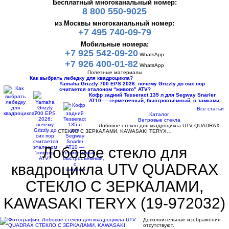
Бесплатный многоканальный номер:
8 800 550-9025
из Москвы многоканальный номер:
+7 495 740-09-79
Мобильные номера:
+7 925 542-09-20
WhatsApp
+7 926 400-01-82
WhatsApp
Полезные материалы
Как выбрать лебедку для квадроцикла?
Yamaha Grizzly 700 EPS 2026: почему Grizzly до сих пор
считается эталоном “живого” ATV?
Кофр задний Tesseract 135 л для Segway Snarler
AT10 — герметичный, быстросъёмный, с замками
Все статьи
Каталог
Ветровые стекла
Лобовое стекло для квадроцикла UTV QUADRAX
СТЕКЛО C ЗЕРКАЛАМИ, KAWASAKI TERYX…
Лобовое стекло для
квадроцикла UTV QUADRAX
СТЕКЛО C ЗЕРКАЛАМИ,
KAWASAKI TERYX (19-972032)
Дополнительные изображения
отсутствуют.