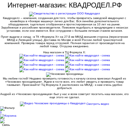
Интернет-магазин: КВАДРОДЕЛ.РФ
Квадродел» – компания, созданная для того, чтобы превратить заводской квадроцикл с
конвейера в «боевую машину» лично для Вас. Вся линейка дополнительного
оборудования, тщательно отобранная и протестированная за 10 лет на рынке.
Зарубежные и российские производители. Поможем подобрать и предупредим о нюансах
установки, если они имеются. Все сотрудники с большим личным стажем катания.
Пункт выдачи и склад - в ТК «Формула X» на 27-й км МКАД внешняя сторона (пересечение
МКАД и Липецкой улицы). Доставка по Москве и всей России любой транспортной
компанией. Проверка товара перед отгрузкой. Полная гарантия от производителя на
любой товар. Отгрузка ежедневно.
Наш магазин в ТЦ Формула Х:
Мы любим гостей! Недавно проверить готовность к началу сезона приезжал Андрей из
«Чеховских проходимцев». Ждем в гости всех, кто любит увидеть и проверить товар
«живьем». Приезжайте! ТЦ Формула Х расположен на МКАД - к нам очень удобно
добраться.
Андрей из «Чеховских проходимцев» был у нас и всем советует посетить наш магазин, кто
еще этого не сделал.
Смотреть видео
0