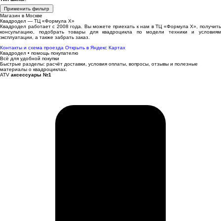
Применить фильтр
Магазин в Москве
Квадродел — ТЦ «Формула Х»
Квадродел работает с 2008 года. Вы можете приехать к нам в ТЦ «Формула Х», получить
консультацию, подобрать товары для квадроцикла по модели техники и условиям
эксплуатации, а также забрать заказ.
Контакты и схема проезда
Открыть в Яндекс Картах
Квадродел • помощь покупателю
Всё для удобной покупки
Быстрые разделы: расчёт доставки, условия оплаты, вопросы, отзывы и полезные
материалы о квадроциклах.
ATV
аксессуары №1