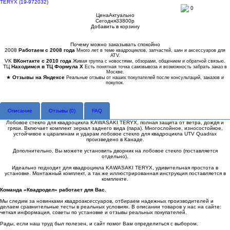
0
Цена
Актуально
Сегодня
33800
p
Добавить в корзину
Купить в 1 клик
Почему можно заказывать спокойно
2008
Работаем с 2008 года
Много лет в теме квадроциклов, запчастей, шин и аксессуаров для
ATV.
VK
ВКонтакте с 2010 года
Живая группа с новостями, обзорами, общением и обратной связью.
ТЦ
Находимся в ТЦ Формула Х
Есть понятная точка самовывоза и возможность забрать заказ в
Москве.
★
Отзывы на Яндексе
Реальные отзывы от наших покупателей после консультаций, заказов и
покупок.
Описание
Отзывы (
0
)
FAQ
Лобовое стекло для квадроцикла KAWASAKI TERYX, полная защита от ветра, дождя и
грязи. Включает комплект зеркал заднего вида (пара). Многослойное, износостойкое,
устойчивое к царапинам и ударам лобовое стекло для квадроцикла UTV Quadrax
произведено в Канаде.
Дополнительно, Вы можете установить дворник на лобовое стекло (поставляется
отдельно).
Идеально подходит для квадроцикла KAWASAKI TERYX, удивительная простота в
установке. Монтажный комплект, а так же иллюстрированная инструкция поставляется в
комплекте.
Команда «Квадродел» работает для Вас.
Мы следим за новинками квадроаксессуаров, отбираем надежных производителей и
делаем сравнительные тесты в реальных условиях. В описании товаров у нас на сайте:
четкая информация, советы по установке и отзывы реальных покупателей.
Рады, если наш труд был полезен, и сайт помог Вам определиться с выбором.