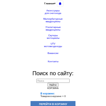
Главная
▾
Аксессуары
для снегохода
Малокубатурные
квадроциклы
Утилитарные
квадроциклы
Скутеры
мотоциклы
UTV
мотовездеходы
Вакансии
Контакты
Поиск по сайту:
Найти
КОРЗИНА
В корзине:
Товаров в корзине =
0
ПЕРЕЙТИ В КОРЗИНУ