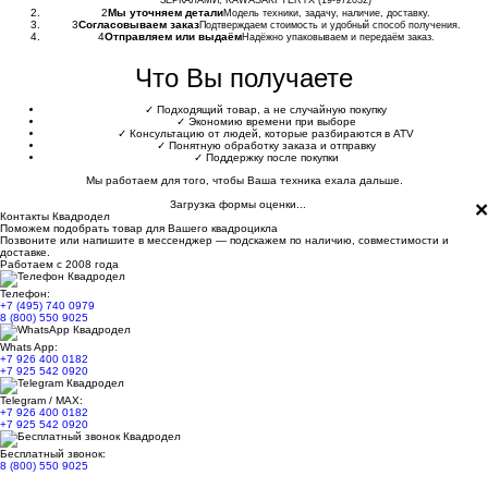
ЗЕРКАЛАМИ, KAWASAKI TERYX (19-972032)
2
Мы уточняем детали
Модель техники, задачу, наличие, доставку.
3
Согласовываем заказ
Подтверждаем стоимость и удобный способ получения.
4
Отправляем или выдаём
Надёжно упаковываем и передаём заказ.
Что Вы получаете
✓
Подходящий товар, а не случайную покупку
✓
Экономию времени при выборе
✓
Консультацию от людей, которые разбираются в ATV
✓
Понятную обработку заказа и отправку
✓
Поддержку после покупки
Мы работаем для того, чтобы Ваша техника ехала дальше.
×
Загрузка формы оценки...
Контакты Квадродел
Поможем подобрать товар для Вашего квадроцикла
Позвоните или напишите в мессенджер — подскажем по наличию, совместимости и
доставке.
Работаем с 2008 года
Телефон:
+7 (495) 740 0979
8 (800) 550 9025
Whats App:
+7 926 400 0182
+7 925 542 0920
Telegram / MAX:
+7 926 400 0182
+7 925 542 0920
Бесплатный звонок:
8 (800) 550 9025