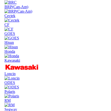
BRP(Can-Am)
Cectek
CF
GOES
Hisun
Honda
Kawasaki
Loncin
ODES
Polaris
RM
Segway