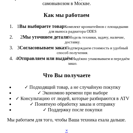
самовывозом в Москве.
Как мы работаем
1
Вы выбираете товар
Комплект кронштейнов с площадками
для выноса радиатора ODES
2
Мы уточняем детали
Модель техники, задачу, наличие,
доставку.
3
Согласовываем заказ
Подтверждаем стоимость и удобный
способ получения.
4
Отправляем или выдаём
Надёжно упаковываем и передаём
заказ.
Что Вы получаете
✓
Подходящий товар, а не случайную покупку
✓
Экономию времени при выборе
✓
Консультацию от людей, которые разбираются в ATV
✓
Понятную обработку заказа и отправку
✓
Поддержку после покупки
Мы работаем для того, чтобы Ваша техника ехала дальше.
×