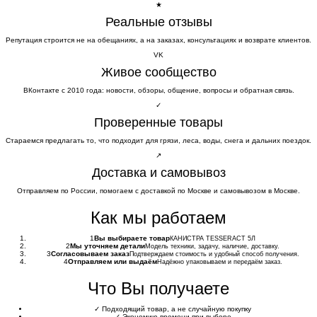
★
Реальные отзывы
Репутация строится не на обещаниях, а на заказах, консультациях и возврате клиентов.
VK
Живое сообщество
ВКонтакте с 2010 года: новости, обзоры, общение, вопросы и обратная связь.
✓
Проверенные товары
Стараемся предлагать то, что подходит для грязи, леса, воды, снега и дальних поездок.
↗
Доставка и самовывоз
Отправляем по России, помогаем с доставкой по Москве и самовывозом в Москве.
Как мы работаем
1
Вы выбираете товар
КАНИСТРА TESSERACT 5Л
2
Мы уточняем детали
Модель техники, задачу, наличие, доставку.
3
Согласовываем заказ
Подтверждаем стоимость и удобный способ получения.
4
Отправляем или выдаём
Надёжно упаковываем и передаём заказ.
Что Вы получаете
✓
Подходящий товар, а не случайную покупку
✓
Экономию времени при выборе