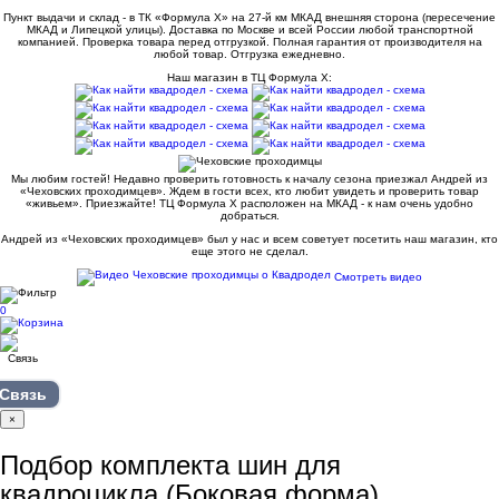
Пункт выдачи и склад - в ТК «Формула X» на 27-й км МКАД внешняя сторона (пересечение
МКАД и Липецкой улицы). Доставка по Москве и всей России любой транспортной
компанией. Проверка товара перед отгрузкой. Полная гарантия от производителя на
любой товар. Отгрузка ежедневно.
Наш магазин в ТЦ Формула Х:
Мы любим гостей! Недавно проверить готовность к началу сезона приезжал Андрей из
«Чеховских проходимцев». Ждем в гости всех, кто любит увидеть и проверить товар
«живьем». Приезжайте! ТЦ Формула Х расположен на МКАД - к нам очень удобно
добраться.
Андрей из «Чеховских проходимцев» был у нас и всем советует посетить наш магазин, кто
еще этого не сделал.
Смотреть видео
0
Связь
×
Подбор комплекта шин для
квадроцикла (Боковая форма)