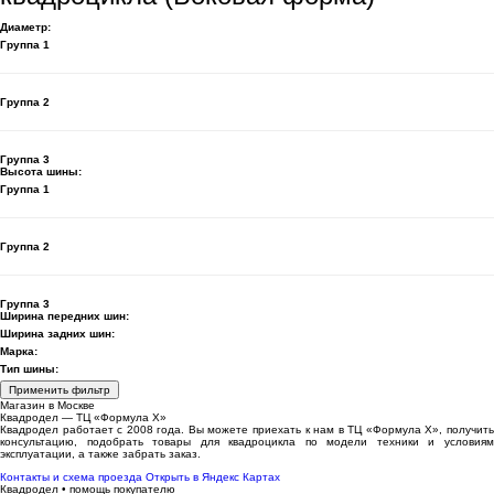
Диаметр:
Группа 1
Группа 2
Группа 3
Высота шины:
Группа 1
Группа 2
Группа 3
Ширина передних шин:
Ширина задних шин:
Марка:
Тип шины:
Применить фильтр
Магазин в Москве
Квадродел — ТЦ «Формула Х»
Квадродел работает с 2008 года. Вы можете приехать к нам в ТЦ «Формула Х», получить
консультацию, подобрать товары для квадроцикла по модели техники и условиям
эксплуатации, а также забрать заказ.
Контакты и схема проезда
Открыть в Яндекс Картах
Квадродел • помощь покупателю