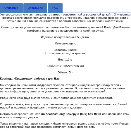
Описание
Отзывы (
0
)
FAQ
Универсальная компактная канистра имеет современный агрессивный дизайн. Улучшенная
форма обеспечивает большую надежность и прочность изделия. Рельеф поверхности и
четкие линии отлично сочетаются с обликом современных моделей мототехники.
Канистра легко устанавливается с помощью быстросъемных креплений Basic. Для Вашего
комфорта на канистре предусмотрена удобная ручка.
Изделие представлено в 5 цветах.
Комплектация:
Заливной носик;
Стопорное кольцо и крышка;
Вес: 1,2 кг
Габариты: 365*260*86 мм
Объем: 5 л
Команда «Квадродел» работает для Вас.
Мы следим за новинками квадроаксессуаров, отбираем надежных производителей и
делаем сравнительные тесты в реальных условиях. В описании товаров у нас на сайте:
четкая информация, советы по установке и отзывы реальных покупателей.
Рады, если наш труд был полезен, и сайт помог Вам определиться с выбором.
Отправьте заказ, консультант дополнительно проверит товар на совместимость с Вашей
маркой и моделью и предложит лучшие условия доставки.
Остались вопросы? Звоните
по бесплатному номеру 8 (800) 550 9025
или напишите свой
вопрос команде поддержки.
Товар в наличии на нашем складе, и будет отправлен в день заказа в любую точку России.
Перед отгрузкой еще раз проверяем комплектность и исправность.