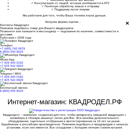
✓
Консультацию от людей, которые разбираются в ATV
✓
Понятную обработку заказа и отправку
✓
Поддержку после покупки
Мы работаем для того, чтобы Ваша техника ехала дальше.
×
Загрузка формы оценки...
Контакты Квадродел
Поможем подобрать товар для Вашего квадроцикла
Позвоните или напишите в мессенджер — подскажем по наличию, совместимости и
доставке.
Работаем с 2008 года
Телефон:
+7 (495) 740 0979
8 (800) 550 9025
Whats App:
+7 926 400 0182
+7 925 542 0920
Telegram / MAX:
+7 926 400 0182
+7 925 542 0920
Бесплатный звонок:
8 (800) 550 9025
Интернет-магазин: КВАДРОДЕЛ.РФ
Квадродел» – компания, созданная для того, чтобы превратить заводской квадроцикл с
конвейера в «боевую машину» лично для Вас. Вся линейка дополнительного
оборудования, тщательно отобранная и протестированная за 10 лет на рынке.
Зарубежные и российские производители. Поможем подобрать и предупредим о нюансах
установки, если они имеются. Все сотрудники с большим личным стажем катания.