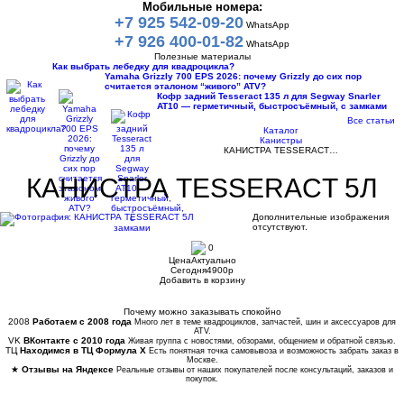
Мобильные номера:
+7 925 542-09-20
WhatsApp
+7 926 400-01-82
WhatsApp
Полезные материалы
Как выбрать лебедку для квадроцикла?
Yamaha Grizzly 700 EPS 2026: почему Grizzly до сих пор
считается эталоном “живого” ATV?
Кофр задний Tesseract 135 л для Segway Snarler
AT10 — герметичный, быстросъёмный, с замками
Все статьи
Каталог
Канистры
КАНИСТРА TESSERACT…
КАНИСТРА TESSERACT 5Л
Дополнительные изображения
отсутствуют.
0
Цена
Актуально
Сегодня
4900
p
Добавить в корзину
Купить в 1 клик
Почему можно заказывать спокойно
2008
Работаем с 2008 года
Много лет в теме квадроциклов, запчастей, шин и аксессуаров для
ATV.
VK
ВКонтакте с 2010 года
Живая группа с новостями, обзорами, общением и обратной связью.
ТЦ
Находимся в ТЦ Формула Х
Есть понятная точка самовывоза и возможность забрать заказ в
Москве.
★
Отзывы на Яндексе
Реальные отзывы от наших покупателей после консультаций, заказов и
покупок.