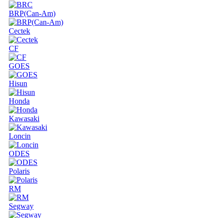
BRP(Can-Am)
Cectek
CF
GOES
Hisun
Honda
Kawasaki
Loncin
ODES
Polaris
RM
Segway