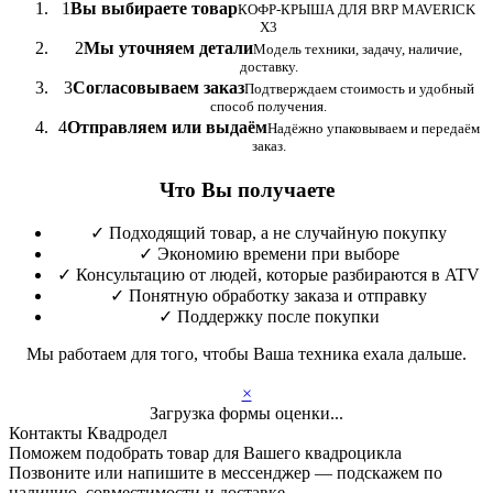
1
Вы выбираете товар
КОФР-КРЫША ДЛЯ BRP MAVERICK
X3
2
Мы уточняем детали
Модель техники, задачу, наличие,
доставку.
3
Согласовываем заказ
Подтверждаем стоимость и удобный
способ получения.
4
Отправляем или выдаём
Надёжно упаковываем и передаём
заказ.
Что Вы получаете
✓
Подходящий товар, а не случайную покупку
✓
Экономию времени при выборе
✓
Консультацию от людей, которые разбираются в ATV
✓
Понятную обработку заказа и отправку
✓
Поддержку после покупки
Мы работаем для того, чтобы Ваша техника ехала дальше.
×
Загрузка формы оценки...
Контакты Квадродел
Поможем подобрать товар для Вашего квадроцикла
Позвоните или напишите в мессенджер — подскажем по
наличию, совместимости и доставке.