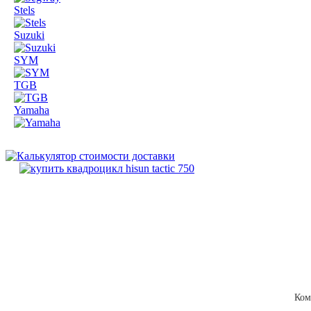
Stels
Suzuki
SYM
TGB
Yamaha
Ком