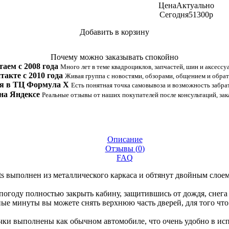
Цена
Актуально
Сегодня
51300
p
Добавить в корзину
Купить в 1 клик
Почему можно заказывать спокойно
таем с 2008 года
Много лет в теме квадроциклов, запчастей, шин и аксессу
такте с 2010 года
Живая группа с новостями, обзорами, общением и обрат
я в ТЦ Формула Х
Есть понятная точка самовывоза и возможность забрат
на Яндексе
Реальные отзывы от наших покупателей после консультаций, зак
Описание
Отзывы (
0
)
FAQ
ts выполнен из металлического каркаса и обтянут двойным слое
погоду полностью закрыть кабину, защитившись от дождя, снега 
ые минуты вы можете снять верхнюю часть дверей, для того что
ки выполнены как обычном автомобиле, что очень удобно в ис