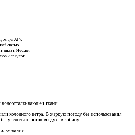
аров для ATV.
ной связью.
ь заказ в Москве.
азов и покупок.
м водоотталкивающей ткани.
или холодного ветра. В жаркую погоду без использования
 бы увеличить поток воздуха в кабину.
пользовании.