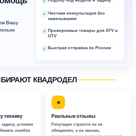
 помощь
Подбор под модель и задачу
✓
Честная консультация без
✓
навязывания
яем Вашу
ительно
Проверенные товары для ATV и
✓
UTV
Быстрая отправка по России
✓
ЫБИРАЮТ КВАДРОДЕЛ
★
у технику
Реальные отзывы
 задачу, условия
Репутация строится не на
збежать ошибки
обещаниях, а на заказах,