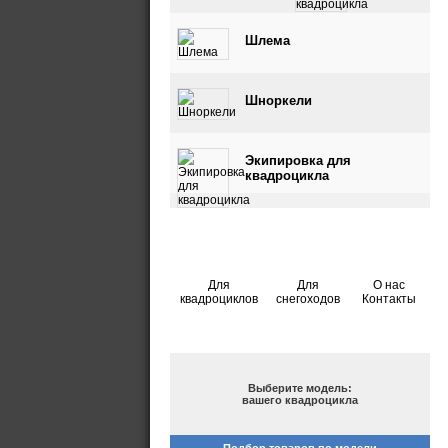
квадроцикла
Шлема
Шноркели
Экипировка для
квадроцикла
Для
Для
О нас
квадроциклов
снегоходов
Контакты
ПОДБОР ПО МОДЕЛИ
Выберите модель:
вашего квадроцикла