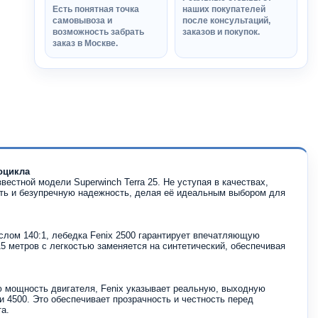
Есть понятная точка
наших покупателей
самовывоза и
после консультаций,
возможность забрать
заказов и покупок.
заказ в Москве.
оцикла
звестной модели Superwinch Terra 25. Не уступая в качествах,
сть и безупречную надежность, делая её идеальным выбором для
слом 140:1, лебедка Fenix 2500 гарантирует впечатляющую
15 метров с легкостью заменяется на синтетический, обеспечивая
ю мощность двигателя, Fenix указывает реальную, выходную
и 4500. Это обеспечивает прозрачность и честность перед
а.