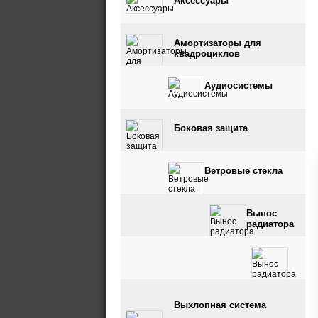
Аксессуары
Амортизаторы для
квадроциклов
Аудиосистемы
Боковая защита
Ветровые стекла
Вынос
радиатора
Вынос радиатора и
Выхлопная система
шноркель