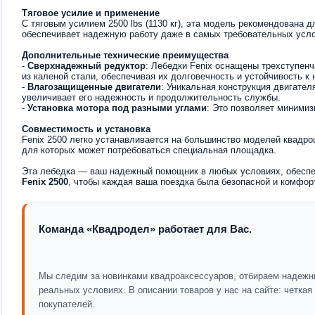
Тяговое усилие и применение
С тяговым усилием 2500 lbs (1130 кг), эта модель рекомендована 
обеспечивает надежную работу даже в самых требовательных усло
Дополнительные технические преимущества
-
Сверхнадежный редуктор
: Лебедки Fenix оснащены трехступен
из каленой стали, обеспечивая их долговечность и устойчивость к 
-
Влагозащищенные двигатели
: Уникальная конструкция двигате
увеличивает его надежность и продолжительность службы.
-
Установка мотора под разными углами
: Это позволяет минимиз
Совместимость и установка
Fenix 2500 легко устанавливается на большинство моделей квадро
для которых может потребоваться специальная площадка.
Эта лебедка — ваш надежный помощник в любых условиях, обеспе
Fenix 2500
, чтобы каждая ваша поездка была безопасной и комфор
Команда «Квадродел» работает для Вас.
Мы следим за новинками квадроаксессуаров, отбираем надежн
реальных условиях. В описании товаров у нас на сайте: четка
покупателей.