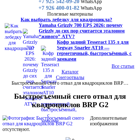
+7 925 542-09-20
WhatsApp
+7 926 400-01-82
WhatsApp
Полезные материалы
Как выбрать лебедку для квадроцикла?
Yamaha Grizzly 700 EPS 2026: почему
Grizzly до сих пор считается эталоном
“живого” ATV?
Кофр задний Tesseract 135 л для
Segway Snarler AT10 —
герметичный, быстросъёмный, с
замками
Все статьи
Каталог
Снегоотвалы
Быстросъемный снего отвал для квадроциклов BRP…
Быстросъемный снего отвал для
квадроциклов BRP G2
Дополнительные
изображения
отсутствуют.