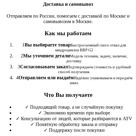
Доставка и самовывоз
Отправляем по России, помогаем с доставкой по Москве и
самовывозом в Москве.
Как мы работаем
1
Вы выбираете товар
Быстросъемный снего отвал для
квадроциклов BRP G2
2
Мы уточняем детали
Модель техники, задачу, наличие,
доставку.
3
Согласовываем заказ
Подтверждаем стоимость и удобный
способ получения.
4
Отправляем или выдаём
Надёжно упаковываем и передаём
заказ.
Что Вы получаете
✓
Подходящий товар, а не случайную покупку
✓
Экономию времени при выборе
✓
Консультацию от людей, которые разбираются в ATV
✓
Понятную обработку заказа и отправку
✓
Поддержку после покупки