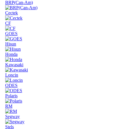
BRP(Can-Am)
Cectek
CF
GOES
Hisun
Honda
Kawasaki
Loncin
ODES
Polaris
RM
Segway
Stels