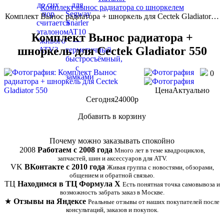
Комплект вынос радиатора со шноркелем
Комплект Вынос радиатора + шноркель для Cectek Gladiator…
Комплект Вынос радиатора +
шноркель для Cectek Gladiator 550
0
Цена
Актуально
Сегодня
24000
p
Добавить в корзину
Купить в 1 клик
Почему можно заказывать спокойно
2008
Работаем с 2008 года
Много лет в теме квадроциклов,
запчастей, шин и аксессуаров для ATV.
VK
ВКонтакте с 2010 года
Живая группа с новостями, обзорами,
общением и обратной связью.
ТЦ
Находимся в ТЦ Формула Х
Есть понятная точка самовывоза и
возможность забрать заказ в Москве.
★
Отзывы на Яндексе
Реальные отзывы от наших покупателей после
консультаций, заказов и покупок.