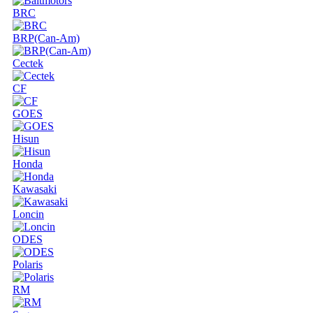
BRC
BRP(Can-Am)
Cectek
CF
GOES
Hisun
Honda
Kawasaki
Loncin
ODES
Polaris
RM