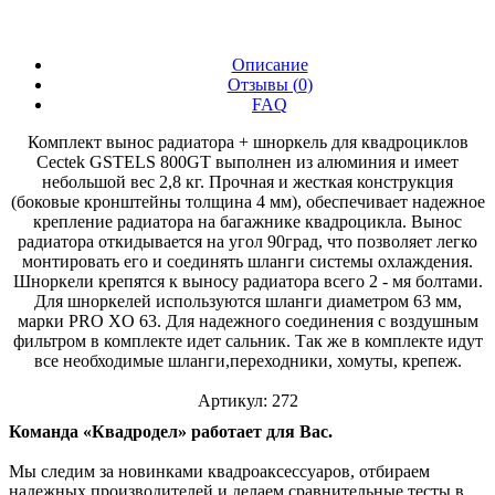
Описание
Отзывы (
0
)
FAQ
Комплект вынос радиатора + шноркель для квадроциклов
Cectek GSTELS 800GT выполнен из алюминия и имеет
небольшой вес 2,8 кг. Прочная и жесткая конструкция
(боковые кронштейны толщина 4 мм), обеспечивает надежное
крепление радиатора на багажнике квадроцикла. Вынос
радиатора откидывается на угол 90град, что позволяет легко
монтировать его и соединять шланги системы охлаждения.
Шноркели крепятся к выносу радиатора всего 2 - мя болтами.
Для шноркелей используются шланги диаметром 63 мм,
марки PRO XO 63. Для надежного соединения с воздушным
фильтром в комплекте идет сальник. Так же в комплекте идут
все необходимые шланги,переходники, хомуты, крепеж.
Артикул: 272
Команда «Квадродел» работает для Вас.
Мы следим за новинками квадроаксессуаров, отбираем
надежных производителей и делаем сравнительные тесты в