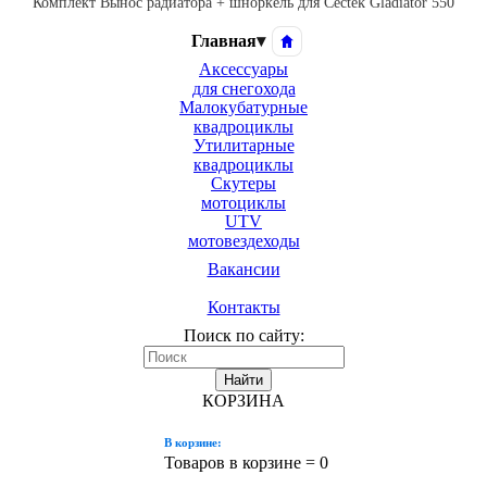
Комплект Вынос радиатора + шноркель для Cectek Gladiator 550
Главная
▾
Аксессуары
для снегохода
Малокубатурные
квадроциклы
Утилитарные
квадроциклы
Скутеры
мотоциклы
UTV
мотовездеходы
Вакансии
Контакты
Поиск по сайту:
Найти
КОРЗИНА
В корзине:
Товаров в корзине =
0