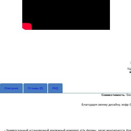
ТЦ
Описание
Отзывы (
0
)
FAQ
Совместимость:
Ste
Благодаря своему дизайну, кофр 
- Универсальный установочный крепежный комплект «U» формы, легко монтируется. Креп