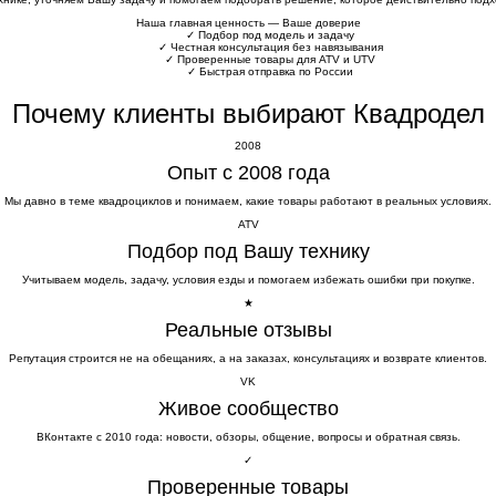
Наша главная ценность — Ваше доверие
✓
Подбор под модель и задачу
✓
Честная консультация без навязывания
✓
Проверенные товары для ATV и UTV
✓
Быстрая отправка по России
Почему клиенты выбирают Квадродел
2008
Опыт с 2008 года
Мы давно в теме квадроциклов и понимаем, какие товары работают в реальных условиях.
ATV
Подбор под Вашу технику
Учитываем модель, задачу, условия езды и помогаем избежать ошибки при покупке.
★
Реальные отзывы
Репутация строится не на обещаниях, а на заказах, консультациях и возврате клиентов.
VK
Живое сообщество
ВКонтакте с 2010 года: новости, обзоры, общение, вопросы и обратная связь.
✓
Проверенные товары