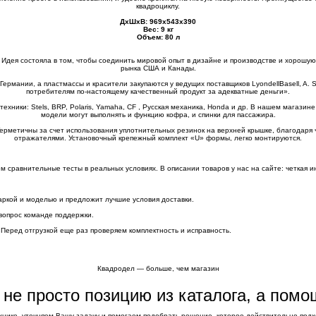
квадроциклу.
ДхШхВ: 969х543х390
Вес: 9 кг
Объем: 80 л
а. Идея состояла в том, чтобы соединить мировой опыт в дизайне и производстве и хорош
рынка США и Канады.
ермании, а пластмассы и красители закупаются у ведущих поставщиков LyondellBasell, A. 
потребителям по-настоящему качественный продукт за адекватные деньги».
хники: Stels, BRP, Polaris, Yamaha, CF , Русская механика, Honda и др. В нашем магазин
модели могут выполнять и функцию кофра, и спинки для пассажира.
ерметичны за счет использования уплотнительных резинок на верхней крышке, благодаря 
отражателями. Установочный крепежный комплект «U» формы, легко монтируются.
сравнительные тесты в реальных условиях. В описании товаров у нас на сайте: четкая и
аркой и моделью и предложит лучшие условия доставки.
вопрос команде поддержки.
 Перед отгрузкой еще раз проверяем комплектность и исправность.
Квадродел — больше, чем магазин
е не просто позицию из каталога, а пом
хнике, уточняем Вашу задачу и помогаем подобрать решение, которое действительно подхо