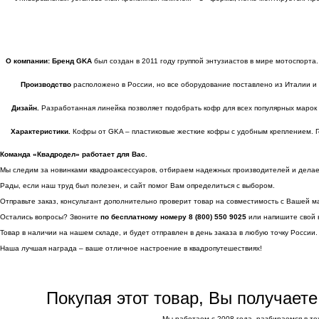
О компании:
Бренд GKA
был создан в 2011 году группой энтузиастов в мире мотоспорт
Производство
расположено в России, но все оборудование поставлено из Италии и Г
Дизайн.
Разработанная линейка позволяет подобрать кофр для всех популярных марок те
Характеристики.
Кофры от GKA – пластиковые жесткие кофры с удобным креплением. Г
Команда «Квадродел» работает для Вас.
Мы следим за новинками квадроаксессуаров, отбираем надежных производителей и делаем 
Рады, если наш труд был полезен, и сайт помог Вам определиться с выбором.
Отправьте заказ, консультант дополнительно проверит товар на совместимость с Вашей м
Остались вопросы? Звоните
по бесплатному номеру 8 (800) 550 9025
или напишите свой 
Товар в наличии на нашем складе, и будет отправлен в день заказа в любую точку России.
Наша лучшая награда – ваше отличное настроение в квадропутешествиях!
Покупая этот товар, Вы получает
Мы работаем с 2008 года, разбираемся в те