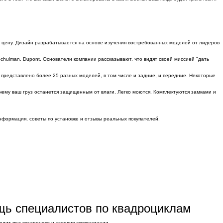
ую цену. Дизайн разрабатывается на основе изучения востребованных моделей от лидеров
Schulman, Dupont. Основатели компании рассказывают, что видят своей миссией "дать
е представлено более 25 разных моделей, в том числе и задние, и передние. Некоторые
чему ваш груз останется защищенным от влаги. Легко моются. Комплектуются замками и
нформация, советы по установке и отзывы реальных покупателей.
ощь специалистов по квадроциклам
дит под квадроцикл и условия эксплуатации.