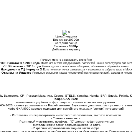
0
Цена
Спеццена
Без скидки
20700
p
Сегодня
17400
p
Экономия
3300
p
Добавить в корзину
Купить в 1 клик
Почему можно заказывать спокойно
2008
Работаем с 2008 года
Много лет в теме квадроциклов, запчастей, шин и аксессуаров для ATV
VK
ВКонтакте с 2010 года
Живая группа с новостями, обзорами, общением и обратной связью.
Находимся в ТЦ Формула Х
Есть понятная точка самовывоза и возможность забрать заказ в Моск
★
Отзывы на Яндексе
Реальные отзывы от наших покупателей после консультаций, заказов и покупо
ls, Baltmotors, CF , Русская Механика, Cectec, STELS, Yamaha, Honda, BRP, Suzuki, Polaris, K
Кофр GKA 8020
компактный и удобный кофр c подлокотниками и плетеными ручками.
GKA 8020, станет украшением на Вашей технике. Зауженное дно позволяет разместить его
Кофр GKA 8020 хорошо подходит для семейного отдыха и "легких" путешествий.
- Изготовлен из первосортного импортного полиэтилена, высокой плотности.
- Спинка в комплекте.
- Резиновый уплотнитель профиль - "D" делает кофр герметичным.
- Металлические замки закрывающиеся на ключ.
- 2 красных отражателя на задней части кофра.
ление просто в использовании, и удобно крепятся на любую поверхность. Преимущество ег