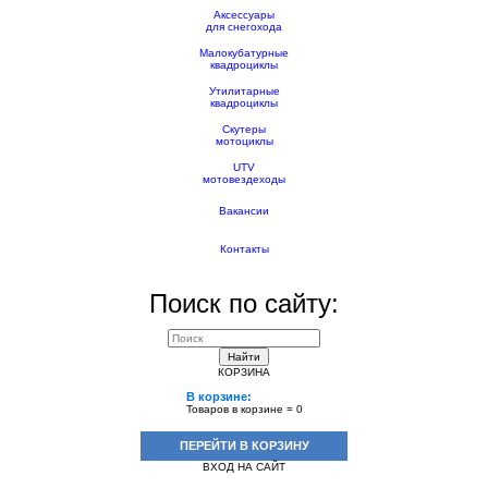
Аксессуары
для снегохода
Малокубатурные
квадроциклы
Утилитарные
квадроциклы
Скутеры
мотоциклы
UTV
мотовездеходы
Вакансии
Контакты
Поиск по сайту:
Найти
КОРЗИНА
В корзине:
Товаров в корзине =
0
ПЕРЕЙТИ В КОРЗИНУ
ВХОД НА САЙТ