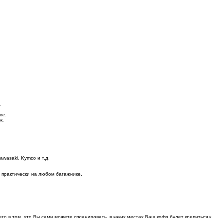
.
ве.
к.
awasaki, Kymco и т.д.
 практически на любом багажнике.
о в том, что Вы сами можете спланировать, в каких местах Ваш кофр будет крепиться к