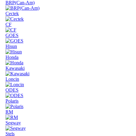
BRP(Can-Am)
Cectek
CF
GOES
Hisun
Honda
Kawasaki
Loncin
ODES
Polaris
RM
Segway
Stels