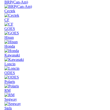
BRP(Can-Am)
Cectek
CF
GOES
Hisun
Honda
Kawasaki
Loncin
ODES
Polaris
RM
Segway
Stels