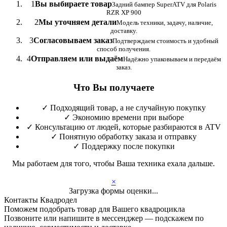
1
Вы выбираете товар
Задний бампер SuperATV для Polaris
RZR XP 900
2
Мы уточняем детали
Модель техники, задачу, наличие,
доставку.
3
Согласовываем заказ
Подтверждаем стоимость и удобный
способ получения.
4
Отправляем или выдаём
Надёжно упаковываем и передаём
заказ.
Что Вы получаете
✓
Подходящий товар, а не случайную покупку
✓
Экономию времени при выборе
✓
Консультацию от людей, которые разбираются в ATV
✓
Понятную обработку заказа и отправку
✓
Поддержку после покупки
Мы работаем для того, чтобы Ваша техника ехала дальше.
×
Загрузка формы оценки...
Контакты Квадродел
Поможем подобрать товар для Вашего квадроцикла
Позвоните или напишите в мессенджер — подскажем по