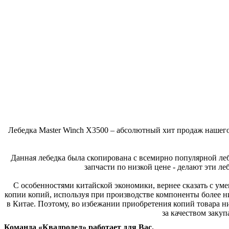
Лебедка Master Winch X3500 – абсолютный хит продаж нашего
Данная лебедка была скопирована с всемирно популярной ле
запчасти по низкой цене - делают эти л
С особенностями китайской экономики, вернее сказать с ум
копии копий, используя при производстве компоненты более ни
в Китае. Поэтому, во избежании приобретения копий товара низ
за качеством заку
Команда «Квадродел» работает для Вас.