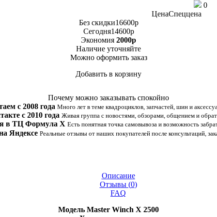
0
Цена
Спеццена
Без скидки
16600
p
Сегодня
14600
p
Экономия
2000
p
Наличие
уточняйте
Можно оформить заказ
Добавить в корзину
Купить в 1 клик
Почему можно заказывать спокойно
таем с 2008 года
Много лет в теме квадроциклов, запчастей, шин и аксессу
такте с 2010 года
Живая группа с новостями, обзорами, общением и обрат
я в ТЦ Формула Х
Есть понятная точка самовывоза и возможность забрат
на Яндексе
Реальные отзывы от наших покупателей после консультаций, зак
Описание
Отзывы (
0
)
FAQ
Модель Master Winch X 2500