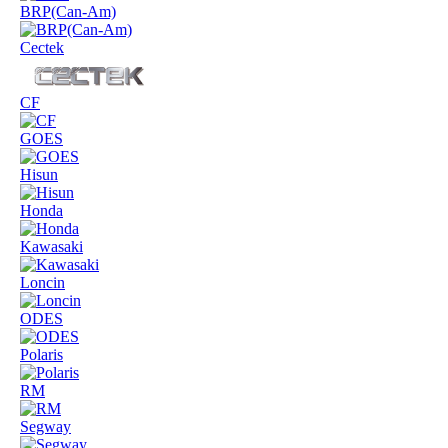
BRP(Can-Am)
Cectek
CF
GOES
Hisun
Honda
Kawasaki
Loncin
ODES
Polaris
RM
Segway