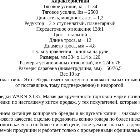
Характеристики
Тяговое усилие, кг - 1134
Тяговое усилие, lbs – 2500
Двигатель, мощность, л.с. – 1,2
Редуктор – 3-х ступенчатый, планетарный
Передаточное отношение 138:1
Трос – стальной
Длина троса, м – 12
Диаметр троса, мм – 4,8
Пульт управления – кнопка на руле
Размеры, мм 334 x 114 x 120
Размеры установочных отверстий, мм 124 x 76
Размеры барабана (диаметр/длина, мм) – 50/76,5
Вес 10 кг
 магазина. Эта лебедка имеет множество положительных отзывов
от поставщика, тому подтверждение) и недорогой.
бедки WARN XT35. Малая раскрученность торговой марки позвол
ебедки по настоящему хитом продаж, у тех покупателей, которые 
ением китайцев копировать бренды и выпускать копии – знакомы 
зкого качества с целью предложить копию товара по более низк
кого качества по более низкой цене, советуем не гнаться за деш
паемой продукции и работает только с проверенными официаль