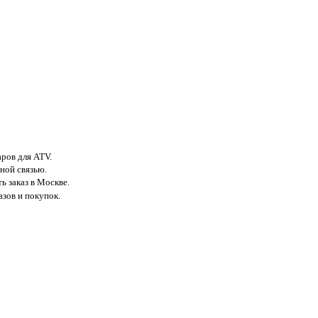
аров для ATV.
ной связью.
ь заказ в Москве.
азов и покупок.