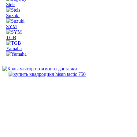
Stels
Suzuki
SYM
TGB
Yamaha