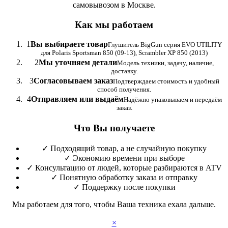
самовывозом в Москве.
Как мы работаем
1
Вы выбираете товар
Глушитель BigGun серия EVO UTILITY
для Polaris Sportsman 850 (09-13), Scrambler XP 850 (2013)
2
Мы уточняем детали
Модель техники, задачу, наличие,
доставку.
3
Согласовываем заказ
Подтверждаем стоимость и удобный
способ получения.
4
Отправляем или выдаём
Надёжно упаковываем и передаём
заказ.
Что Вы получаете
✓
Подходящий товар, а не случайную покупку
✓
Экономию времени при выборе
✓
Консультацию от людей, которые разбираются в ATV
✓
Понятную обработку заказа и отправку
✓
Поддержку после покупки
Мы работаем для того, чтобы Ваша техника ехала дальше.
×