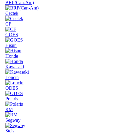
BRP(Can-Am)
Cectek
CF
GOES
Hisun
Honda
Kawasaki
Loncin
ODES
Polaris
RM
Segway
Stels