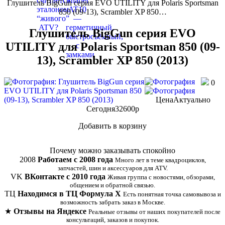
Глушитель BigGun серия EVO UTILITY для Polaris Sportsman
850 (09-13), Scrambler XP 850…
Глушитель BigGun серия EVO
UTILITY для Polaris Sportsman 850 (09-
13), Scrambler XP 850 (2013)
0
Цена
Актуально
Сегодня
32600
p
Добавить в корзину
Купить в 1 клик
Почему можно заказывать спокойно
2008
Работаем с 2008 года
Много лет в теме квадроциклов,
запчастей, шин и аксессуаров для ATV.
VK
ВКонтакте с 2010 года
Живая группа с новостями, обзорами,
общением и обратной связью.
ТЦ
Находимся в ТЦ Формула Х
Есть понятная точка самовывоза и
возможность забрать заказ в Москве.
★
Отзывы на Яндексе
Реальные отзывы от наших покупателей после
консультаций, заказов и покупок.